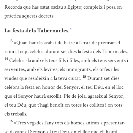
Recorda que has estat esclau a Egipte; compleix i posa en
pràctica aquests decrets.
La festa dels Tabernacles
*
13
»Quan hauràs acabat de batre a l’era i de premsar el
raïm al cup, celebra durant set dies la festa dels Tabernacles.
14
Celebra-la amb els teus fills i filles, amb els teus servents i
serventes, amb els levites, els immigrants, els orfes i les
15
viudes que resideixin a la teva ciutat.
Durant set dies
celebra la festa en honor del Senyor, el teu Déu, en el lloc
que el Senyor haurà escollit. Ple de joia, agraeix al Senyor,
el teu Déu, que t’hagi beneït en totes les collites i en tots
els treballs.
16
»Tres vegades l’any tots els homes aniran a presentar-
se davant el Senyor, el teu Déu, en el lloc que ell haurà