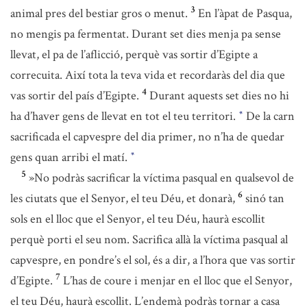
3
animal pres del bestiar gros o menut.
En l’àpat de Pasqua,
no mengis pa fermentat. Durant set dies menja pa sense
llevat, el pa de l’aflicció, perquè vas sortir d’Egipte a
correcuita. Així tota la teva vida et recordaràs del dia que
4
vas sortir del país d’Egipte.
Durant aquests set dies no hi
ha d’haver gens de llevat en tot el teu territori.
De la carn
*
sacrificada el capvespre del dia primer, no n’ha de quedar
gens quan arribi el matí.
*
5
»No podràs sacrificar la víctima pasqual en qualsevol de
6
les ciutats que el Senyor, el teu Déu, et donarà,
sinó tan
sols en el lloc que el Senyor, el teu Déu, haurà escollit
perquè porti el seu nom. Sacrifica allà la víctima pasqual al
capvespre, en pondre’s el sol, és a dir, a l’hora que vas sortir
7
d’Egipte.
L’has de coure i menjar en el lloc que el Senyor,
el teu Déu, haurà escollit. L’endemà podràs tornar a casa