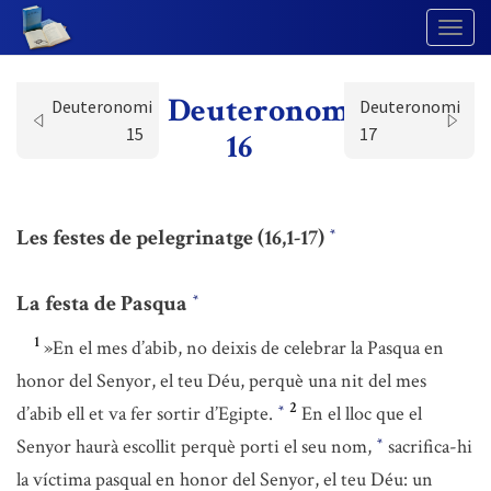
Togg
Navig
Deuteronomi
Deuteronomi
Deuteronomi
15
17
16
Les festes de pelegrinatge (16,1-17)
*
La festa de Pasqua
*
1
»En el mes d’abib, no deixis de celebrar la Pasqua en
honor del Senyor, el teu Déu, perquè una nit del mes
2
d’abib ell et va fer sortir d’Egipte.
En el lloc que el
*
Senyor haurà escollit perquè porti el seu nom,
sacrifica-hi
*
la víctima pasqual en honor del Senyor, el teu Déu: un