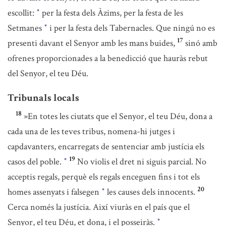
escollit:
per la festa dels Àzims, per la festa de les
*
Setmanes
i per la festa dels Tabernacles. Que ningú no es
*
17
presenti davant el Senyor amb les mans buides,
sinó amb
ofrenes proporcionades a la benedicció que hauràs rebut
del Senyor, el teu Déu.
Tribunals locals
18
»En totes les ciutats que el Senyor, el teu Déu, dona a
cada una de les teves tribus, nomena-hi jutges i
capdavanters, encarregats de sentenciar amb justícia els
19
casos del poble.
No violis el dret ni siguis parcial. No
*
acceptis regals, perquè els regals enceguen fins i tot els
20
homes assenyats i falsegen
les causes dels innocents.
*
Cerca només la justícia. Així viuràs en el país que el
Senyor, el teu Déu, et dona, i el posseiràs.
*