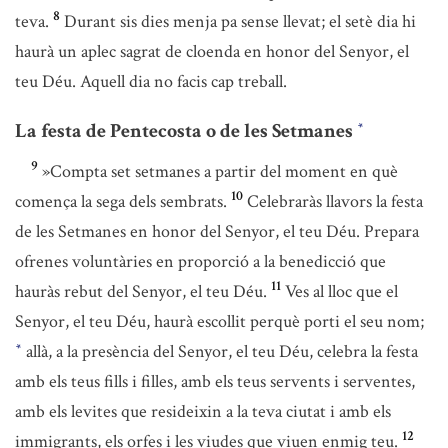
8
teva.
Durant sis dies menja pa sense llevat; el setè dia hi
haurà un aplec sagrat de cloenda en honor del Senyor, el
teu Déu. Aquell dia no facis cap treball.
La festa de Pentecosta o de les Setmanes
*
9
»Compta set setmanes a partir del moment en què
10
comença la sega dels sembrats.
Celebraràs llavors la festa
de les Setmanes en honor del Senyor, el teu Déu. Prepara
ofrenes voluntàries en proporció a la benedicció que
11
hauràs rebut del Senyor, el teu Déu.
Ves al lloc que el
Senyor, el teu Déu, haurà escollit perquè porti el seu nom;
allà, a la presència del Senyor, el teu Déu, celebra la festa
*
amb els teus fills i filles, amb els teus servents i serventes,
amb els levites que resideixin a la teva ciutat i amb els
12
immigrants, els orfes i les viudes que viuen enmig teu.