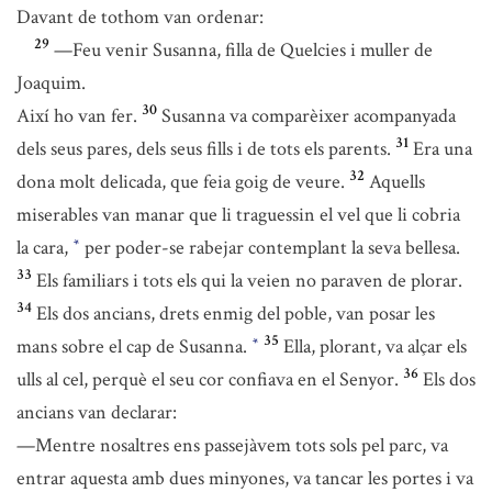
Davant de tothom van ordenar:
29
—Feu venir Susanna, filla de Quelcies i muller de
Joaquim.
30
Així ho van fer.
Susanna va comparèixer acompanyada
31
dels seus pares, dels seus fills i de tots els parents.
Era una
32
dona molt delicada, que feia goig de veure.
Aquells
miserables van manar que li traguessin el vel que li cobria
la cara,
per poder-se rabejar contemplant la seva bellesa.
*
33
Els familiars i tots els qui la veien no paraven de plorar.
34
Els dos ancians, drets enmig del poble, van posar les
35
mans sobre el cap de Susanna.
Ella, plorant, va alçar els
*
36
ulls al cel, perquè el seu cor confiava en el Senyor.
Els dos
ancians van declarar:
—Mentre nosaltres ens passejàvem tots sols pel parc, va
entrar aquesta amb dues minyones, va tancar les portes i va