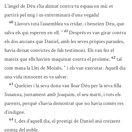
L’àngel de Déu s’ha alzinat contra tu espasa en mà: et
partirà pel mig i us exterminarà d’una vegada!
60
Llavors tota l’assemblea va cridar, i beneïen Déu, que
61
salva els qui esperen en ell.
Després es van girar contra
*
els dos ancians que Daniel, amb les seves pròpies paraules,
havia deixat convictes de fals testimoni. Els van fer el
62
mateix que ells havien maquinat contra el proïsme,
tal
com mana la Llei de Moisès,
i els van executar. Aquell dia
*
una vida innocent es va salvar.
63
Quelcies i la seva dona van lloar Déu per la seva filla
Susanna, juntament amb Joaquim, el seu marit, i tots els
parents, perquè s’havia demostrat que no havia comès res
d’indigne.
64
I, des d’aquell dia, el prestigi de Daniel anà creixent
enmig del poble.