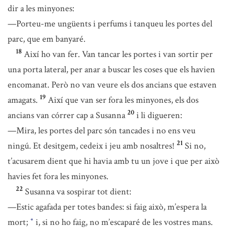
dir a les minyones:
—Porteu-me ungüents i perfums i tanqueu les portes del
parc, que em banyaré.
18
Així ho van fer. Van tancar les portes i van sortir per
una porta lateral, per anar a buscar les coses que els havien
encomanat. Però no van veure els dos ancians que estaven
19
amagats.
Així que van ser fora les minyones, els dos
20
ancians van córrer cap a Susanna
i li digueren:
—Mira, les portes del parc són tancades i no ens veu
21
ningú. Et desitgem, cedeix i jeu amb nosaltres!
Si no,
t’acusarem dient que hi havia amb tu un jove i que per això
havies fet fora les minyones.
22
Susanna va sospirar tot dient:
—Estic agafada per totes bandes: si faig això, m’espera la
mort;
i, si no ho faig, no m’escaparé de les vostres mans.
*