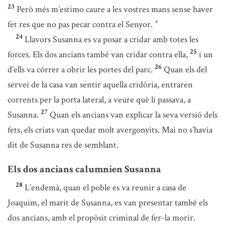
23
Però més m’estimo caure a les vostres mans sense haver
fet res que no pas pecar contra el Senyor.
*
24
Llavors Susanna es va posar a cridar amb totes les
25
forces. Els dos ancians també van cridar contra ella,
i un
26
d’ells va córrer a obrir les portes del parc.
Quan els del
servei de la casa van sentir aquella cridòria, entraren
corrents per la porta lateral, a veure què li passava, a
27
Susanna.
Quan els ancians van explicar la seva versió dels
fets, els criats van quedar molt avergonyits. Mai no s’havia
dit de Susanna res de semblant.
Els dos ancians calumnien Susanna
28
L’endemà, quan el poble es va reunir a casa de
Joaquim, el marit de Susanna, es van presentar també els
dos ancians, amb el propòsit criminal de fer-la morir.