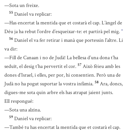
—Sota un freixe.
55
Daniel va replicar:
—Has encertat la mentida que et costarà el cap. L’àngel de
Déu ja ha rebut l’ordre d’esqueixar-te: et partirà pel mig.
*
56
Daniel el va fer retirar i manà que portessin l’altre. Li
va dir:
—Fill de Canaan i no de Judà! La bellesa d’una dona t’ha
57
seduït, el desig t’ha pervertit el cor.
Això fèieu amb les
dones d’Israel, i elles, per por, hi consentien. Però una de
58
Judà no ha pogut suportar la vostra infàmia.
Ara, doncs,
digues-me sota quin arbre els has atrapat jaient junts.
Ell respongué:
—Sota una alzina.
59
Daniel va replicar:
—També tu has encertat la mentida que et costarà el cap.