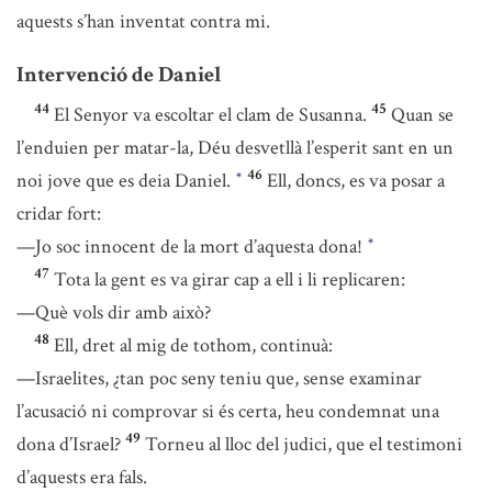
aquests s’han inventat contra mi.
Intervenció de Daniel
44
45
El Senyor va escoltar el clam de Susanna.
Quan se
l’enduien per matar-la, Déu desvetllà l’esperit sant en un
46
noi jove que es deia Daniel.
Ell, doncs, es va posar a
*
cridar fort:
—Jo soc innocent de la mort d’aquesta dona!
*
47
Tota la gent es va girar cap a ell i li replicaren:
—Què vols dir amb això?
48
Ell, dret al mig de tothom, continuà:
—Israelites, ¿tan poc seny teniu que, sense examinar
l’acusació ni comprovar si és certa, heu condemnat una
49
dona d’Israel?
Torneu al lloc del judici, que el testimoni
d’aquests era fals.