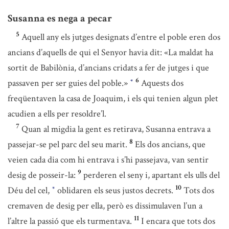
Susanna es nega a pecar
5
Aquell any els jutges designats d’entre el poble eren dos
ancians d’aquells de qui el Senyor havia dit: «La maldat ha
sortit de Babilònia, d’ancians cridats a fer de jutges i que
6
passaven per ser guies del poble.»
Aquests dos
*
freqüentaven la casa de Joaquim, i els qui tenien algun plet
acudien a ells per resoldre’l.
7
Quan al migdia la gent es retirava, Susanna entrava a
8
passejar-se pel parc del seu marit.
Els dos ancians, que
veien cada dia com hi entrava i s’hi passejava, van sentir
9
desig de posseir-la:
perderen el seny i, apartant els ulls del
10
Déu del cel,
oblidaren els seus justos decrets.
Tots dos
*
cremaven de desig per ella, però es dissimulaven l’un a
11
l’altre la passió que els turmentava.
I encara que tots dos