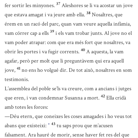
37
fer sortir les minyones.
Aleshores se li va acostar un jove
38
que estava amagat i va jeure amb ella.
Nosaltres, que
érem en un racó del parc, quan vam veure aquella infàmia,
39
vam córrer cap a ells
i els vam trobar junts. Al jove no el
vam poder atrapar: com que era més fort que nosaltres, va
40
obrir les portes i va fugir corrents.
A aquesta, la vam
agafar, però per molt que li preguntàvem qui era aquell
41
jove,
no ens ho volgué dir. De tot això, nosaltres en som
testimonis.
L’assemblea del poble se’ls va creure, com a ancians i jutges
42
que eren, i van condemnar Susanna a mort.
Ella cridà
amb totes les forces:
—Déu etern, que coneixes les coses amagades i ho veus tot
43
abans que existeixi:
tu saps prou que m’acusen
*
falsament. Ara hauré de morir, sense haver fet res del que