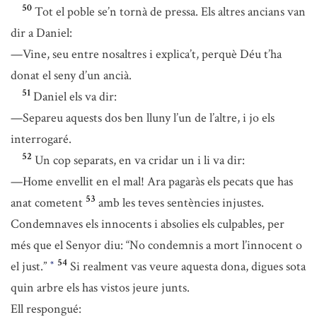
50
Tot el poble se’n tornà de pressa. Els altres ancians van
dir a Daniel:
—Vine, seu entre nosaltres i explica’t, perquè Déu t’ha
donat el seny d’un ancià.
51
Daniel els va dir:
—Separeu aquests dos ben lluny l’un de l’altre, i jo els
interrogaré.
52
Un cop separats, en va cridar un i li va dir:
—Home envellit en el mal! Ara pagaràs els pecats que has
53
anat cometent
amb les teves sentències injustes.
Condemnaves els innocents i absolies els culpables, per
més que el Senyor diu: “No condemnis a mort l’innocent o
54
el just.”
Si realment vas veure aquesta dona, digues sota
*
quin arbre els has vistos jeure junts.
Ell respongué: