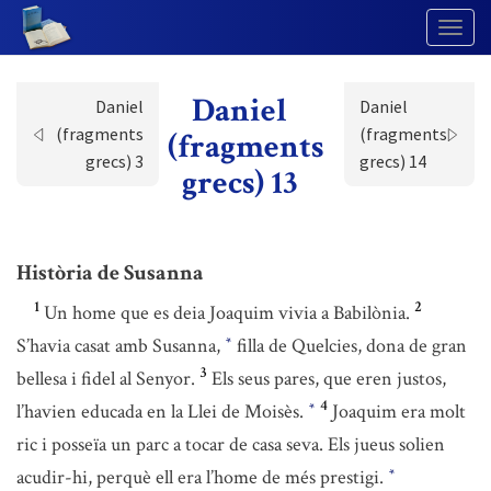
Togg
Navig
Daniel
Daniel
Daniel
(fragments
(fragments
(fragments
grecs) 3
grecs) 14
grecs) 13
Història de Susanna
1
2
Un home que es deia Joaquim vivia a Babilònia.
S’havia casat amb Susanna,
filla de Quelcies, dona de gran
*
3
bellesa i fidel al Senyor.
Els seus pares, que eren justos,
4
l’havien educada en la Llei de Moisès.
Joaquim era molt
*
ric i posseïa un parc a tocar de casa seva. Els jueus solien
acudir-hi, perquè ell era l’home de més prestigi.
*