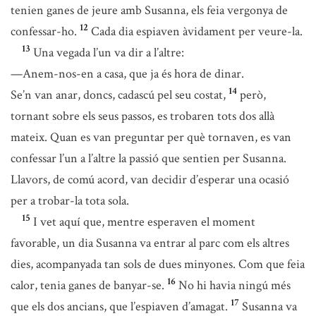
tenien ganes de jeure amb Susanna, els feia vergonya de
12
confessar-ho.
Cada dia espiaven àvidament per veure-la.
13
Una vegada l’un va dir a l’altre:
—Anem-nos-en a casa, que ja és hora de dinar.
14
Se’n van anar, doncs, cadascú pel seu costat,
però,
tornant sobre els seus passos, es trobaren tots dos allà
mateix. Quan es van preguntar per què tornaven, es van
confessar l’un a l’altre la passió que sentien per Susanna.
Llavors, de comú acord, van decidir d’esperar una ocasió
per a trobar-la tota sola.
15
I vet aquí que, mentre esperaven el moment
favorable, un dia Susanna va entrar al parc com els altres
dies, acompanyada tan sols de dues minyones. Com que feia
16
calor, tenia ganes de banyar-se.
No hi havia ningú més
17
que els dos ancians, que l’espiaven d’amagat.
Susanna va