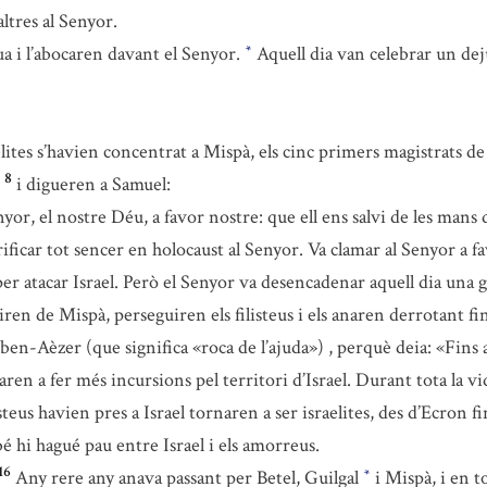
ltres al Senyor.
ua i l’abocaren davant el Senyor.
Aquell dia van celebrar un dej
*
elites s’havien concentrat a Mispà, els cinc primers magistrats de l
8
i digueren a Samuel:
yor, el nostre Déu, a favor nostre: que ell ens salvi de les mans de
ificar tot sencer en holocaust al Senyor. Va clamar al Senyor a fav
n per atacar Israel. Però el Senyor va desencadenar aquell dia una 
rtiren de Mispà, perseguiren els filisteus i els anaren derrotant fi
en-Aèzer (que significa «roca de l’ajuda») , perquè deia: «Fins 
aren a fer més incursions pel territori d’Israel. Durant tota la vid
isteus havien pres a Israel tornaren a ser israelites, des d’Ecron fin
é hi hagué pau entre Israel i els amorreus.
16
Any rere any anava passant per Betel, Guilgal
i Mispà, i en to
*