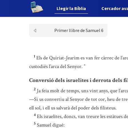
Llegir la Bíblia
Cercador av
Primer llibre de Samuel 6
1
Els de Quiriat-Jearim es van fer càrrec de l’arc
custodiés l’arca del Senyor.
*
Conversió dels israelites i derrota dels fi
2
Ja feia molt de temps, uns vint anys, que l’arca
—Si us convertiu al Senyor de tot cor, heu de tre
ell sol, i ell us salvarà del poder dels filisteus.
4
Els israelites, doncs, van treure les estàtues 
5
Samuel digué: