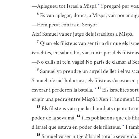
—Aplegueu tot Israel a Mispà
i pregaré per vosa
*
6
Es van aplegar, doncs, a Mispà, van pouar aig
—Hem pecat contra el Senyor.
Així Samuel va ser jutge dels israelites a Mispà.
7
Quan els filisteus van sentir a dir que els isra
israelites, en saber-ho, van tenir por dels filisteus
—No callis ni te’n vagis! No paris de clamar al Sen
9
Samuel va prendre un anyell de llet i el va sacr
Samuel oferia l’holocaust, els filisteus s’acostare
11
esverar i perderen la batalla.
Els israelites so
*
erigir una pedra entre Mispà i Xen i l’anomenà Eb
13
Els filisteus van quedar humiliats i ja no torn
14
poder de la seva mà,
i les poblacions que els fil
d’Israel que estava en poder dels filisteus.
I tamb
*
15
Samuel va ser jutge d’Israel tota la seva vida.