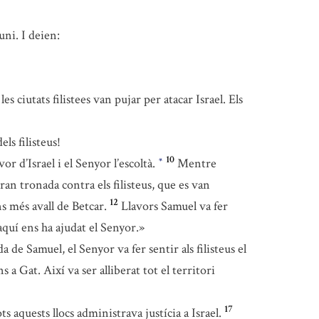
uni. I deien:
es ciutats filistees van pujar per atacar Israel. Els
ls filisteus!
10
or d’Israel i el Senyor l’escoltà.
Mentre
*
gran tronada contra els filisteus, que es van
12
ns més avall de Betcar.
Llavors Samuel va fer
aquí ens ha ajudat el Senyor.»
a de Samuel, el Senyor va fer sentir als filisteus el
s a Gat. Així va ser alliberat tot el territori
17
ts aquests llocs administrava justícia a Israel.