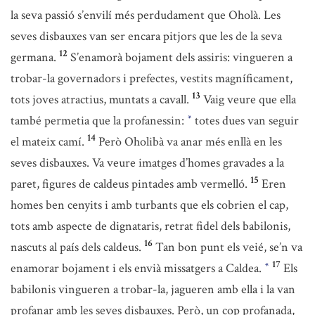
la seva passió s’envilí més perdudament que Oholà. Les
seves disbauxes van ser encara pitjors que les de la seva
12
germana.
S’enamorà bojament dels assiris: vingueren a
trobar-la governadors i prefectes, vestits magníficament,
13
tots joves atractius, muntats a cavall.
Vaig veure que ella
també permetia que la profanessin:
totes dues van seguir
*
14
el mateix camí.
Però Oholibà va anar més enllà en les
seves disbauxes. Va veure imatges d’homes gravades a la
15
paret, figures de caldeus pintades amb vermelló.
Eren
homes ben cenyits i amb turbants que els cobrien el cap,
tots amb aspecte de dignataris, retrat fidel dels babilonis,
16
nascuts al país dels caldeus.
Tan bon punt els veié, se’n va
17
enamorar bojament i els envià missatgers a Caldea.
Els
*
babilonis vingueren a trobar-la, jagueren amb ella i la van
profanar amb les seves disbauxes. Però, un cop profanada,