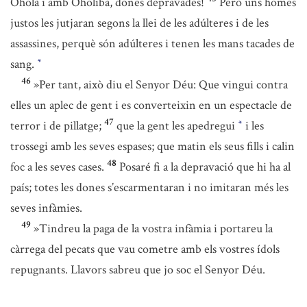
Oholà i amb Oholibà, dones depravades!
Però uns homes
justos les jutjaran segons la llei de les adúlteres i de les
assassines, perquè són adúlteres i tenen les mans tacades de
sang.
*
46
»Per tant, això diu el Senyor Déu: Que vingui contra
elles un aplec de gent i es converteixin en un espectacle de
47
terror i de pillatge;
que la gent les apedregui
i les
*
trossegi amb les seves espases; que matin els seus fills i calin
48
foc a les seves cases.
Posaré fi a la depravació que hi ha al
país; totes les dones s’escarmentaran i no imitaran més les
seves infàmies.
49
»Tindreu la paga de la vostra infàmia i portareu la
càrrega del pecats que vau cometre amb els vostres ídols
repugnants. Llavors sabreu que jo soc el Senyor Déu.