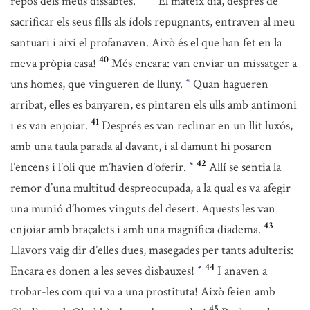
repòs dels meus dissabtes.
El mateix dia, després de
sacrificar els seus fills als ídols repugnants, entraven al meu
santuari i així el profanaven. Això és el que han fet en la
40
meva pròpia casa!
Més encara: van enviar un missatger a
uns homes, que vingueren de lluny.
Quan hagueren
*
arribat, elles es banyaren, es pintaren els ulls amb antimoni
41
i es van enjoiar.
Després es van reclinar en un llit luxós,
amb una taula parada al davant, i al damunt hi posaren
42
l’encens i l’oli que m’havien d’oferir.
Allí se sentia la
*
remor d’una multitud despreocupada, a la qual es va afegir
una munió d’homes vinguts del desert. Aquests les van
43
enjoiar amb braçalets i amb una magnífica diadema.
Llavors vaig dir d’elles dues, masegades per tants adulteris:
44
Encara es donen a les seves disbauxes!
I anaven a
*
trobar-les com qui va a una prostituta! Això feien amb
45