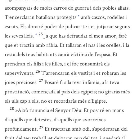
acompanyats de molts carros de guerra i dels pobles aliats.
T’encerclaran batallons protegits
amb cascos, rodelles i
*
escuts. Els donaré poder de judicar-te i et jutjaran segons
25
les seves lleis.
Ja que has defraudat el meu amor, faré
*
que et tractin amb ràbia. Et tallaran el nas i les orelles, i la
resta dels teus habitants caurà víctima de l’espasa. Et
prendran els fills i les filles, i el foc consumirà els
26
supervivents.
T’arrencaran els vestits i et robaran les
27
joies precioses.
Posaré fi a la teva infàmia, a la teva
prostitució, començada al país dels egipcis; no giraràs més
els ulls cap a ells, no et recordaràs més d’Egipte.
28
»Això t’anuncia el Senyor Déu: Et posaré en mans
d’aquells que detestes, d’aquells que avorreixes
29
profundament.
Et tractaran amb odi, s’apoderaran del
fruit del teu treball, et deixaran nua del tot, i quedarà al