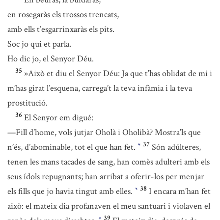
en rosegaràs els trossos trencats,
amb ells t’esgarrinxaràs els pits.
Soc jo qui et parla.
Ho dic jo, el Senyor Déu.
35
»Això et diu el Senyor Déu: Ja que t’has oblidat de mi i
m’has girat l’esquena, carrega’t la teva infàmia i la teva
prostitució.
36
El Senyor em digué:
—Fill d’home, vols jutjar Oholà i Oholibà? Mostra’ls que
37
n’és, d’abominable, tot el que han fet.
Són adúlteres,
*
tenen les mans tacades de sang, han comès adulteri amb els
seus ídols repugnants; han arribat a oferir-los per menjar
38
els fills que jo havia tingut amb elles.
I encara m’han fet
*
això: el mateix dia profanaven el meu santuari i violaven el
39
*