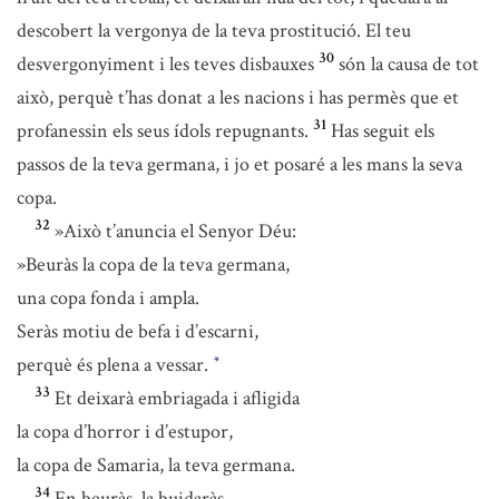
descobert la vergonya de la teva prostitució. El teu
30
desvergonyiment i les teves disbauxes
són la causa de tot
això, perquè t’has donat a les nacions i has permès que et
31
profanessin els seus ídols repugnants.
Has seguit els
passos de la teva germana, i jo et posaré a les mans la seva
copa.
32
»Això t’anuncia el Senyor Déu:
»Beuràs la copa de la teva germana,
una copa fonda i ampla.
Seràs motiu de befa i d’escarni,
perquè és plena a vessar.
*
33
Et deixarà embriagada i afligida
la copa d’horror i d’estupor,
la copa de Samaria, la teva germana.
34
En beuràs, la buidaràs,