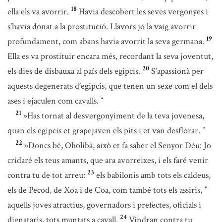
18
ella els va avorrir.
Havia descobert les seves vergonyes i
s’havia donat a la prostitució. Llavors jo la vaig avorrir
19
profundament, com abans havia avorrit la seva germana.
Ella es va prostituir encara més, recordant la seva joventut,
20
els dies de disbauxa al país dels egipcis.
S’apassionà per
aquests degenerats d’egipcis, que tenen un sexe com el dels
ases i ejaculen com cavalls.
*
21
»Has tornat al desvergonyiment de la teva jovenesa,
quan els egipcis et grapejaven els pits i et van desflorar.
*
22
»Doncs bé, Oholibà, això et fa saber el Senyor Déu: Jo
cridaré els teus amants, que ara avorreixes, i els faré venir
23
contra tu de tot arreu:
els babilonis amb tots els caldeus,
els de Pecod, de Xoa i de Coa, com també tots els assiris,
*
aquells joves atractius, governadors i prefectes, oficials i
24
dignataris, tots muntats a cavall.
Vindran contra tu