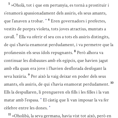
5
»Oholà, tot i que em pertanyia, es tornà a prostituir i
s’enamorà apassionadament dels assiris, els seus amants,
6
que l’anaven a trobar.
Eren governadors i prefectes,
*
vestits de porpra violeta, tots joves atractius, muntats a
7
cavall.
Ella va oferir el seu cos a tots els assiris distingits,
de qui s’havia enamorat perdudament, i va permetre que la
8
profanessin els seus ídols repugnants.
Però alhora va
continuar les disbauxes amb els egipcis, que havien jagut
amb ella quan era jove i l’havien desflorada desfogant la
9
seva luxúria.
Per això la vaig deixar en poder dels seus
10
amants, els assiris, de qui s’havia enamorat perdudament.
Ells la despullaren, li prengueren els fills i les filles i la van
matar amb l’espasa.
El càstig que li van imposar la va fer
*
cèlebre entre les dones.
*
11
»Oholibà, la seva germana, havia vist tot això, però en