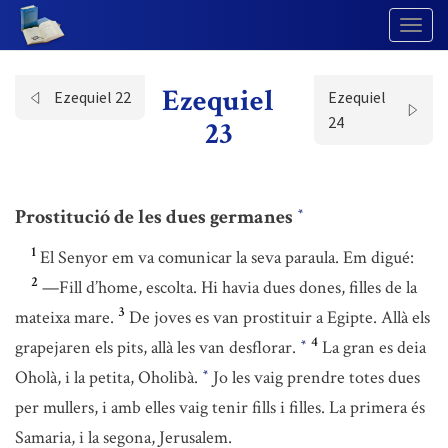
Togg
Navig
Ezequiel
Ezequiel 22
Ezequiel
24
23
Prostitució de les dues germanes
*
1
El Senyor em va comunicar la seva paraula. Em digué:
2
—Fill d’home, escolta. Hi havia dues dones, filles de la
3
mateixa mare.
De joves es van prostituir a Egipte. Allà els
4
grapejaren els pits, allà les van desflorar.
La gran es deia
*
Oholà, i la petita, Oholibà.
Jo les vaig prendre totes dues
*
per mullers, i amb elles vaig tenir fills i filles. La primera és
Samaria, i la segona, Jerusalem.