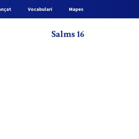
ançat
Vocabulari
Mapes
Salms 16