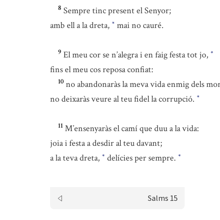
8
Sempre tinc present el Senyor;
amb ell a la dreta,
mai no cauré.
*
9
El meu cor se n’alegra i en faig festa tot jo,
*
fins el meu cos reposa confiat:
10
no abandonaràs la meva vida enmig dels mor
no deixaràs veure al teu fidel la corrupció.
*
11
M’ensenyaràs el camí que duu a la vida:
joia i festa a desdir al teu davant;
a la teva dreta,
delícies per sempre.
*
*
Salms 15