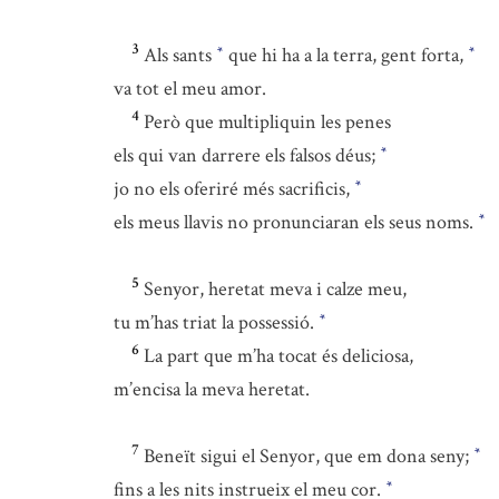
3
Als sants
que hi ha a la terra, gent forta,
*
*
va tot el meu amor.
4
Però que multipliquin les penes
els qui van darrere els falsos déus;
*
jo no els oferiré més sacrificis,
*
els meus llavis no pronunciaran els seus noms.
*
5
Senyor, heretat meva i calze meu,
tu m’has triat la possessió.
*
6
La part que m’ha tocat és deliciosa,
m’encisa la meva heretat.
7
Beneït sigui el Senyor, que em dona seny;
*
fins a les nits instrueix el meu cor.
*