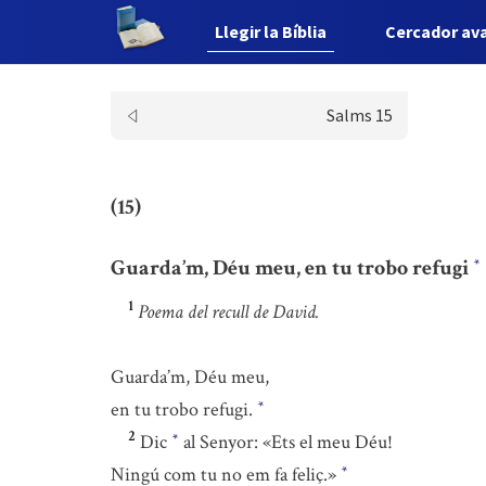
Llegir la Bíblia
Cercador av
Salms 15
(15)
Guarda’m, Déu meu, en tu trobo refugi
*
1
Poema del recull de David.
Guarda’m, Déu meu,
en tu trobo refugi.
*
2
Dic
al Senyor: «Ets el meu Déu!
*
Ningú com tu no em fa feliç.»
*