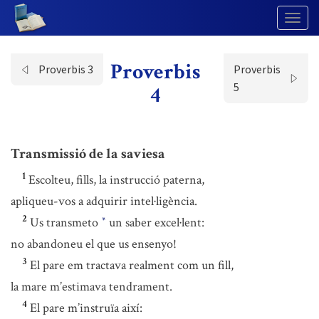
Togg
Navig
Proverbis
Proverbis 3
Proverbis
5
4
Transmissió de la saviesa
1
Escolteu, fills, la instrucció paterna,
apliqueu-vos a adquirir intel·ligència.
2
Us transmeto
un saber excel·lent:
*
no abandoneu el que us ensenyo!
3
El pare em tractava realment com un fill,
la mare m’estimava tendrament.
4
El pare m’instruïa així: