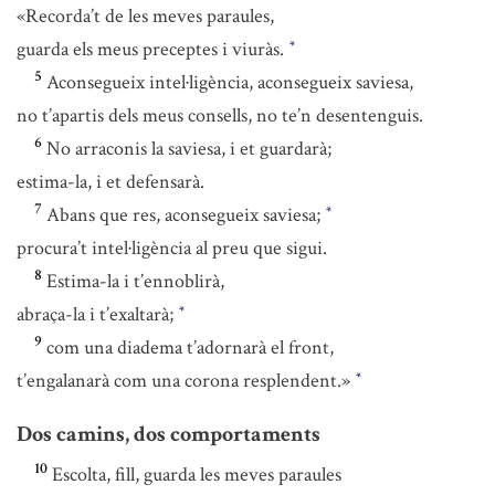
«Recorda’t de les meves paraules,
guarda els meus preceptes i viuràs.
*
5
Aconsegueix intel·ligència, aconsegueix saviesa,
no t’apartis dels meus consells, no te’n desentenguis.
6
No arraconis la saviesa, i et guardarà;
estima-la, i et defensarà.
7
Abans que res, aconsegueix saviesa;
*
procura’t intel·ligència al preu que sigui.
8
Estima-la i t’ennoblirà,
abraça-la i t’exaltarà;
*
9
com una diadema t’adornarà el front,
t’engalanarà com una corona resplendent.»
*
Dos camins, dos comportaments
10
Escolta, fill, guarda les meves paraules