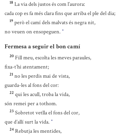
18
La via dels justos és com l’aurora:
cada cop es fa més clara fins que arriba el ple del dia;
19
però el camí dels malvats és negra nit,
no veuen on ensopeguen.
*
Fermesa a seguir el bon camí
20
Fill meu, escolta les meves paraules,
fixa-t’hi atentament;
21
no les perdis mai de vista,
guarda-les al fons del cor:
22
qui les acull, troba la vida,
són remei per a tothom.
23
Sobretot vetlla el fons del cor,
que d’allí surt la vida.
*
24
Rebutja les mentides,