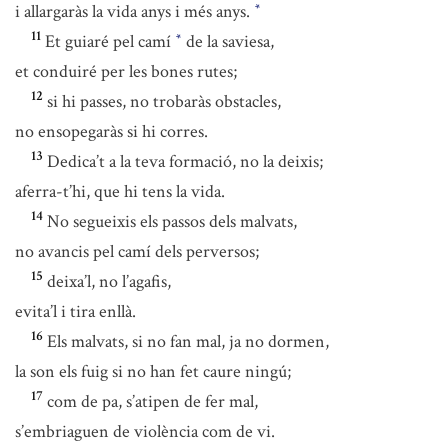
i allargaràs la vida anys i més anys.
*
11
Et guiaré pel camí
de la saviesa,
*
et conduiré per les bones rutes;
12
si hi passes, no trobaràs obstacles,
no ensopegaràs si hi corres.
13
Dedica’t a la teva formació, no la deixis;
aferra-t’hi, que hi tens la vida.
14
No segueixis els passos dels malvats,
no avancis pel camí dels perversos;
15
deixa’l, no l’agafis,
evita’l i tira enllà.
16
Els malvats, si no fan mal, ja no dormen,
la son els fuig si no han fet caure ningú;
17
com de pa, s’atipen de fer mal,
s’embriaguen de violència com de vi.