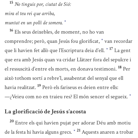
15
No tinguis por, ciutat de Sió:
mira el teu rei que arriba,
muntat en un pollí de somera.
*
16
Els seus deixebles, de moment, no ho van
comprendre; però, quan Jesús fou glorificat,
van recordar
*
17
que li havien fet allò que l’Escriptura deia d’ell.
La gent
*
que era amb Jesús quan va cridar Llàtzer fora del sepulcre i
18
el ressuscità d’entre els morts, en donava testimoni.
Per
això tothom sortí a rebre’l, assabentat del senyal que ell
19
havia realitzat.
Però els fariseus es deien entre ells:
—¿Veieu com no en traieu res? El món sencer el segueix.
*
La glorificació de Jesús s’acosta
20
Entre els qui havien pujat per adorar Déu amb motiu
21
de la festa hi havia alguns grecs.
Aquests anaren a trobar
*