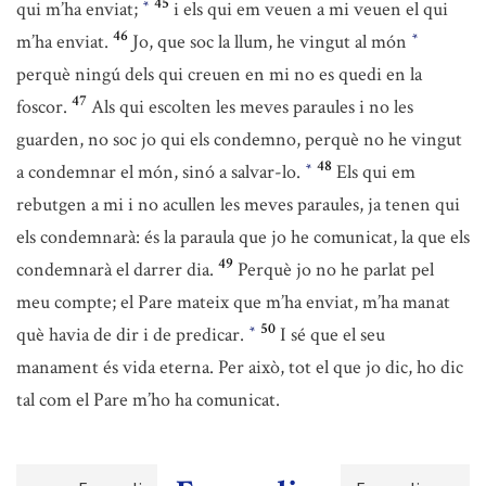
45
qui m’ha enviat;
i els qui em veuen a mi veuen el qui
*
46
m’ha enviat.
Jo, que soc la llum, he vingut al món
*
perquè ningú dels qui creuen en mi no es quedi en la
47
foscor.
Als qui escolten les meves paraules i no les
guarden, no soc jo qui els condemno, perquè no he vingut
48
a condemnar el món, sinó a salvar-lo.
Els qui em
*
rebutgen a mi i no acullen les meves paraules, ja tenen qui
els condemnarà: és la paraula que jo he comunicat, la que els
49
condemnarà el darrer dia.
Perquè jo no he parlat pel
meu compte; el Pare mateix que m’ha enviat, m’ha manat
50
què havia de dir i de predicar.
I sé que el seu
*
manament és vida eterna. Per això, tot el que jo dic, ho dic
tal com el Pare m’ho ha comunicat.