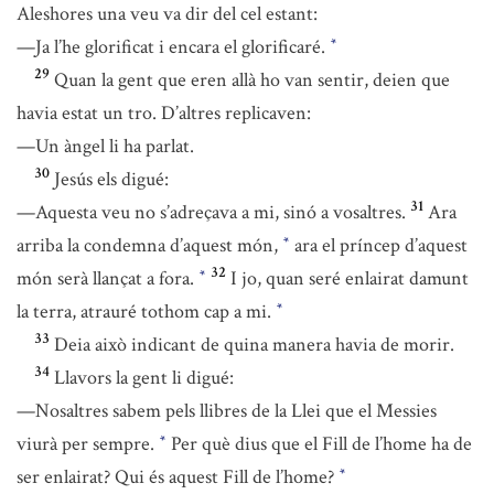
Aleshores una veu va dir del cel estant:
—Ja l’he glorificat i encara el glorificaré.
*
29
Quan la gent que eren allà ho van sentir, deien que
havia estat un tro. D’altres replicaven:
—Un àngel li ha parlat.
30
Jesús els digué:
31
—Aquesta veu no s’adreçava a mi, sinó a vosaltres.
Ara
arriba la condemna d’aquest món,
ara el príncep d’aquest
*
32
món serà llançat a fora.
I jo, quan seré enlairat damunt
*
la terra, atrauré tothom cap a mi.
*
33
Deia això indicant de quina manera havia de morir.
34
Llavors la gent li digué:
—Nosaltres sabem pels llibres de la Llei que el Messies
viurà per sempre.
Per què dius que el Fill de l’home ha de
*
ser enlairat? Qui és aquest Fill de l’home?
*