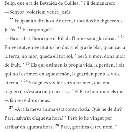
Felip, que era de Betsaida de Galilea,
i li demanaren:
*
—Senyor, voldríem veure Jesús.
22
Felip anà a dir-ho a Andreu, i tots dos ho digueren a
23
Jesús.
Ell respongué:
24
—Ha arribat l’hora que el Fill de l’home serà glorificat.
*
En veritat, en veritat us ho dic: si el gra de blat, quan cau a
la terra, no mor, queda ell tot sol,
però si mor, dona molt
*
25
de fruit.
Els qui estimen la pròpia vida, la perden, i els
*
qui no l’estimen en aquest món, la guarden per a la vida
26
eterna.
Si algú es vol fer servidor meu, que em
*
segueixi, i s’estarà on jo m’estic.
El Pare honorarà els qui
*
es fan servidors meus.
27
»Ara la meva ànima està contorbada. Què he de dir?
Pare, salva’m d’aquesta hora?
Però jo he vingut per
*
28
arribar en aquesta hora!
Pare, glorifica el teu nom.
*