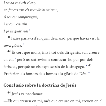
i els ha endurit el cor,
no fos cas que els seus ulls hi veiessin,
el seu cor comprengués,
i es convertissin.
I jo els guariria!
*
41
Isaïes parlava d’ell quan deia això, perquè havia vist la
seva glòria.
*
42
És cert que molts, fins i tot dels dirigents, van creure
en ell,
però no s’atrevien a confessar-ho per por dels
*
43
fariseus, perquè no els expulsessin de la sinagoga.
*
Preferien els honors dels homes a la glòria de Déu.
*
Conclusió sobre la doctrina de Jesús
44
Jesús va proclamar:
—Els qui creuen en mi, més que creure en mi, creuen en el