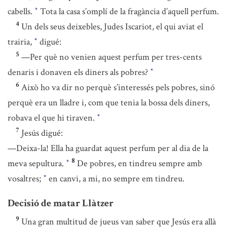
cabells.
Tota la casa s’omplí de la fragància d’aquell perfum.
*
4
Un dels seus deixebles, Judes Iscariot, el qui aviat el
trairia,
digué:
*
5
—Per què no venien aquest perfum per tres-cents
denaris i donaven els diners als pobres?
*
6
Això ho va dir no perquè s’interessés pels pobres, sinó
perquè era un lladre i, com que tenia la bossa dels diners,
robava el que hi tiraven.
*
7
Jesús digué:
—Deixa-la! Ella ha guardat aquest perfum per al dia de la
8
meva sepultura.
De pobres, en tindreu sempre amb
*
vosaltres;
en canvi, a mi, no sempre em tindreu.
*
Decisió de matar Llàtzer
9
Una gran multitud de jueus van saber que Jesús era allà