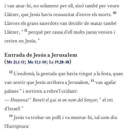
i van anar-hi, no solament per ell, sinó també per veure
10
Llàtzer, que Jesús havia ressuscitat d’entre els morts.
Llavors els grans sacerdots van decidir de matar també
11
Llàtzer,
perquè per causa d’ell molts jueus venien i
*
creien en Jesús.
*
Entrada de Jesús a Jerusalem
(
;
;
)
Mt 21,1-11
Mc 11,1-10
Lc 19,28-38
12
L’endemà, la gentada que havia vingut a la festa, quan
13
van sentir que Jesús arribava a Jerusalem,
van agafar
palmes
i sortiren a rebre’l cridant:
*
—
Hosanna!
Beneït el qui ve en nom del Senyor
,
el rei
*
*
d’Israel!
*
14
Jesús va trobar un pollí i va muntar-hi, tal com diu
l’Escriptura: