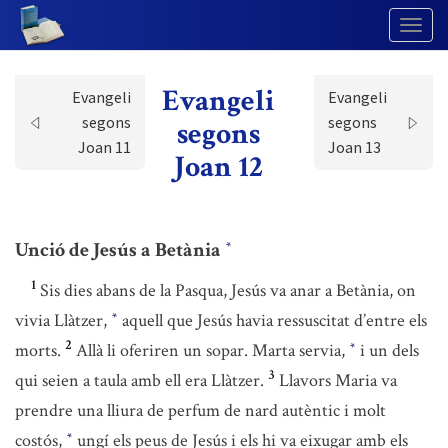
Togg
Navig
Evangeli
Evangeli
Evangeli
segons
segons
segons
Joan 11
Joan 13
Joan 12
Unció de Jesús a Betània
*
1
Sis dies abans de la Pasqua, Jesús va anar a Betània, on
vivia Llàtzer,
aquell que Jesús havia ressuscitat d’entre els
*
2
morts.
Allà li oferiren un sopar. Marta servia,
i un dels
*
3
qui seien a taula amb ell era Llàtzer.
Llavors Maria va
prendre una lliura de perfum de nard autèntic i molt
costós,
ungí els peus de Jesús i els hi va eixugar amb els
*