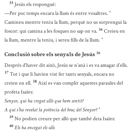
35
Jesús els respongué:
—Per poc temps encara la llum és entre vosaltres.
*
Camineu mentre teniu la llum, perquè no us sorprengui la
36
foscor: qui camina a les fosques no sap on va.
Creieu en
la llum, mentre la teniu, i sereu fills de la llum.
*
36
Conclusió sobre els senyals de Jesús
Després d’haver dit això, Jesús se n’anà i es va amagar d’ells.
37
Tot i que li havien vist fer tants senyals, encara no
38
creien en ell.
Així es van complir aquestes paraules del
profeta Isaïes:
Senyor, qui ha cregut allò que hem sentit?
A qui s’ha revelat la potència del braç del Senyor?
*
39
No podien creure per allò que també deia Isaïes:
40
Els ha encegat els ulls