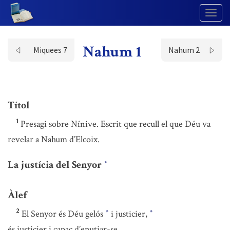
Togg
Navig
Nahum 1
Miquees 7
Nahum 2
Títol
1
Presagi sobre Nínive. Escrit que recull el que Déu va
revelar a Nahum d’Elcoix.
La justícia del Senyor
*
Àlef
2
El Senyor és Déu gelós
i justicier,
*
*
és justicier i capaç d’enutjar-se.