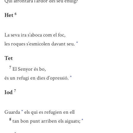
Qui afrontarà l’ardor del seu enuig?
6
Het
La seva ira s’aboca com el foc,
les roques s’esmicolen davant seu.
*
Tet
7
El Senyor és bo,
és un refugi en dies d’opressió.
*
7
Iod
Guarda
els qui es refugien en ell
*
8
tan bon punt arriben els aiguats;
*