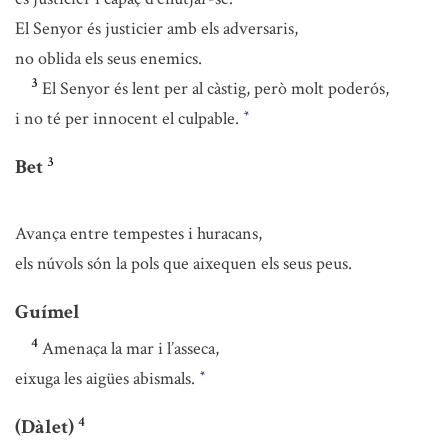
El Senyor és justicier amb els adversaris,
no oblida els seus enemics.
3
El Senyor és lent per al càstig, però molt poderós,
i no té per innocent el culpable.
*
3
Bet
Avança entre tempestes i huracans,
els núvols són la pols que aixequen els seus peus.
Guímel
4
Amenaça la mar i l’asseca,
eixuga les aigües abismals.
*
4
(Dàlet)