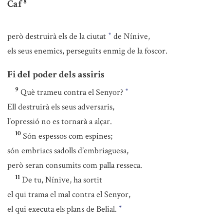
8
Caf
però destruirà els de la ciutat
de Nínive,
*
els seus enemics, perseguits enmig de la foscor.
Fi del poder dels assiris
9
Què trameu contra el Senyor?
*
Ell destruirà els seus adversaris,
l’opressió no es tornarà a alçar.
10
Són espessos com espines;
són embriacs sadolls d’embriaguesa,
però seran consumits com palla resseca.
11
De tu, Nínive, ha sortit
el qui trama el mal contra el Senyor,
el qui executa els plans de Belial.
*