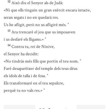
12
Això diu el Senyor als de Judà:
«Ni que ells tinguin un gran exèrcit encara intacte,
seran segats i no en quedarà res.
Us he afligit, però no us afligiré més.
*
13
Ara trencaré el jou que us imposaven
i us desfaré els lligams.»
*
14
Contra tu, rei de Nínive,
el Senyor ha decidit:
«No tindràs més fills que portin el teu nom.
*
Faré desaparèixer del temple dels teus déus
els ídols de talla i de fosa.
*
Els transformaré en el teu sepulcre,
perquè tu no vals res.»
*