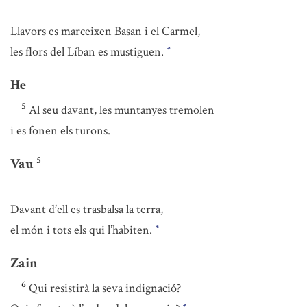
Llavors es marceixen Basan i el Carmel,
les flors del Líban es mustiguen.
*
He
5
Al seu davant, les muntanyes tremolen
i es fonen els turons.
5
Vau
Davant d’ell es trasbalsa la terra,
el món i tots els qui l’habiten.
*
Zain
6
Qui resistirà la seva indignació?
*