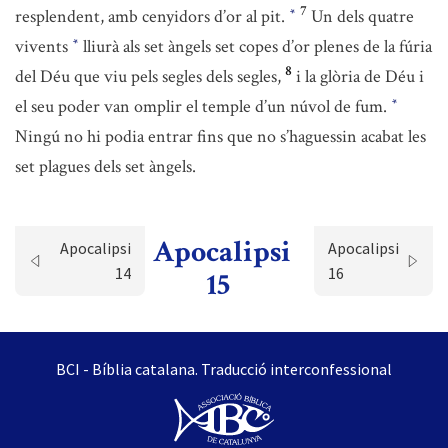
7
resplendent, amb cenyidors d’or al pit.
Un dels quatre
*
vivents
lliurà als set àngels set copes d’or plenes de la fúria
*
8
del Déu que viu pels segles dels segles,
i la glòria de Déu i
el seu poder van omplir el temple d’un núvol de fum.
*
Ningú no hi podia entrar fins que no s’haguessin acabat les
set plagues dels set àngels.
Apocalipsi
Apocalipsi
Apocalipsi
14
16
15
BCI - Bíblia catalana. Traducció interconfessional