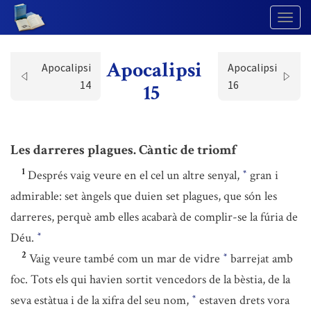
Togg
Navig
Apocalipsi
Apocalipsi
Apocalipsi
14
16
15
Les darreres plagues. Càntic de triomf
1
Després vaig veure en el cel un altre senyal,
gran i
*
admirable: set àngels que duien set plagues, que són les
darreres, perquè amb elles acabarà de complir-se la fúria de
Déu.
*
2
Vaig veure també com un mar de vidre
barrejat amb
*
foc. Tots els qui havien sortit vencedors de la bèstia, de la
seva estàtua i de la xifra del seu nom,
estaven drets vora
*