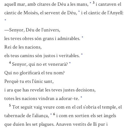
3
aquell mar, amb cítares de Déu a les mans,
i cantaven el
*
càntic de Moisès, el servent de Déu,
i el càntic de l’Anyell:
*
*
—Senyor, Déu de l’univers,
les teves obres són grans i admirables.
*
Rei de les nacions,
els teus camins són justos i veritables.
*
4
Senyor, qui no et venerarà?
*
Qui no glorificarà el teu nom?
Perquè tu ets l’únic sant,
i ara que has revelat les teves justes decisions,
totes les nacions vindran a adorar-te.
*
5
Tot seguit vaig veure com en el cel s’obria el temple, el
6
tabernacle de l’aliança,
i com en sortien els set àngels
*
que duien les set plagues. Anaven vestits de lli pur i