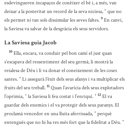
esdevingueren incapaços de conèixer el bé i, a més, van
deixar a la posteritat un record de la seva niciesa,
que no
*
9
els permet ni tan sols dissimular les seves faltes.
En canvi,
la Saviesa va salvar de la desgràcia els seus servidors.
La Saviesa guia Jacob
10
Ella, encara, va conduir pel bon camí el just quan
s’escapava del ressentiment del seu germà, li mostrà la
reialesa de Déu i li va donar el coneixement de les coses
santes.
Li assegurà l’èxit dels seus afanys i va multiplicar els
*
11
fruits del seu treball.
Quan l’avarícia dels seus explotadors
12
l’oprimia,
la Saviesa li feu costat i l’enriquí.
El va
*
*
guardar dels enemics i el va protegir dels seus paranys. El
proclamà vencedor en una lluita aferrissada,
perquè
*
entengués que no hi ha res més fort que la fidelitat a Déu.
*