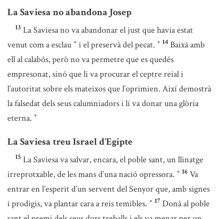
La Saviesa no abandona Josep
13
La Saviesa no va abandonar el just que havia estat
14
venut com a esclau
i el preservà del pecat.
Baixà amb
*
*
ell al calabós, però no va permetre que es quedés
empresonat, sinó que li va procurar el ceptre reial i
l’autoritat sobre els mateixos que l’oprimien. Així demostrà
la falsedat dels seus calumniadors i li va donar una glòria
eterna.
*
La Saviesa treu Israel d’Egipte
15
La Saviesa va salvar, encara, el poble sant, un llinatge
16
irreprotxable, de les mans d’una nació opressora.
Va
*
entrar en l’esperit d’un servent del Senyor que, amb signes
17
i prodigis, va plantar cara a reis temibles.
Donà al poble
*
sant el premi dels seus durs treballs i els va menar per un