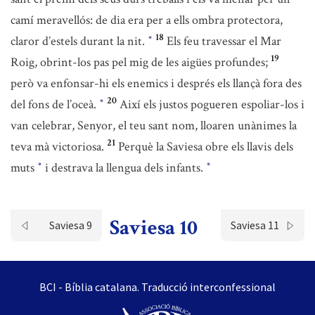
camí meravellós: de dia era per a ells ombra protectora,
18
claror d’estels durant la nit.
Els feu travessar el Mar
*
19
Roig, obrint-los pas pel mig de les aigües profundes;
però va enfonsar-hi els enemics i després els llançà fora des
20
del fons de l’oceà.
Així els justos pogueren espoliar-los i
*
van celebrar, Senyor, el teu sant nom, lloaren unànimes la
21
teva mà victoriosa.
Perquè la Saviesa obre els llavis dels
muts
i destrava la llengua dels infants.
*
*
Saviesa 10
Saviesa 9
Saviesa 11
BCI - Bíblia catalana. Traducció interconfessional