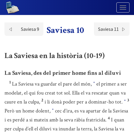
Togg
Navig
Saviesa 10
Saviesa 9
Saviesa 11
La Saviesa en la història (10-19)
La Saviesa, des del primer home fins al diluvi
1
La Saviesa va guardar el pare del món,
el primer a ser
*
modelat, el qui fou creat tot sol. Ella el va rescatar quan va
2
3
caure en la culpa,
i li donà poder per a dominar-ho tot.
*
Però un home dolent,
cec d’ira, es va apartar de la Saviesa
*
4
i es perdé a si mateix amb la seva ràbia fratricida.
I quan
per culpa d’ell el diluvi va inundar la terra, la Saviesa la va