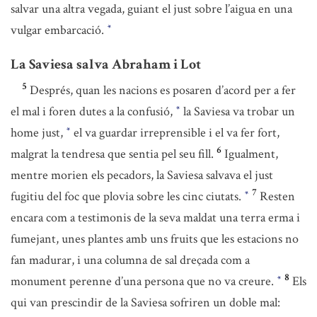
salvar una altra vegada, guiant el just sobre l’aigua en una
vulgar embarcació.
*
La Saviesa salva Abraham i Lot
5
Després, quan les nacions es posaren d’acord per a fer
el mal i foren dutes a la confusió,
la Saviesa va trobar un
*
home just,
el va guardar irreprensible i el va fer fort,
*
6
malgrat la tendresa que sentia pel seu fill.
Igualment,
mentre morien els pecadors, la Saviesa salvava el just
7
fugitiu del foc que plovia sobre les cinc ciutats.
Resten
*
encara com a testimonis de la seva maldat una terra erma i
fumejant, unes plantes amb uns fruits que les estacions no
fan madurar, i una columna de sal dreçada com a
8
monument perenne d’una persona que no va creure.
Els
*
qui van prescindir de la Saviesa sofriren un doble mal: