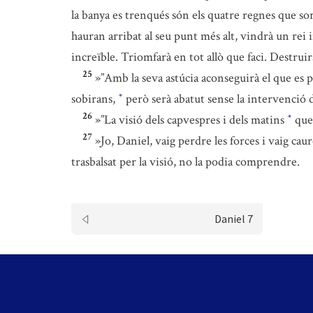
la banya es trenqués són els quatre regnes que so
hauran arribat al seu punt més alt, vindrà un rei 
increïble. Triomfarà en tot allò que faci. Destruir
25
»”Amb la seva astúcia aconseguirà el que es p
sobirans,
però serà abatut sense la intervenció
*
26
»”La visió dels capvespres i dels matins
que 
*
27
»Jo, Daniel, vaig perdre les forces i vaig cau
trasbalsat per la visió, no la podia comprendre.
Daniel 7