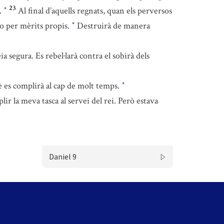
23
r.
Al final d’aquells regnats, quan els perversos
*
no per mèrits propis.
Destruirà de manera
*
a segura. Es rebel·larà contra el sobirà dels
è es complirà al cap de molt temps.
*
ir la meva tasca al servei del rei. Però estava
Daniel 9