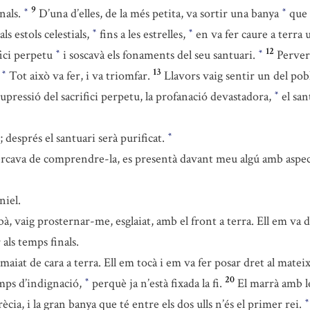
9
nals.
D’una d’elles, de la més petita, va sortir una banya
que 
*
*
als estols celestials,
fins a les estrelles,
en va fer caure a terra u
*
*
12
fici perpetu
i soscavà els fonaments del seu santuari.
Perve
*
*
13
.
Tot això va fer, i va triomfar.
Llavors vaig sentir un del pob
*
upressió del sacrifici perpetu, la profanació devastadora,
el sant
*
després el santuari serà purificat.
*
cercava de comprendre-la, es presentà davant meu algú amb asp
niel.
ibà, vaig prosternar-me, esglaiat, amb el front a terra. Ell em va d
als temps finals.
iat de cara a terra. Ell em tocà i em va fer posar dret al mateix 
20
emps d’indignació,
perquè ja n’està fixada la fi.
El marrà amb le
*
ècia, i la gran banya que té entre els dos ulls n’és el primer rei.
*