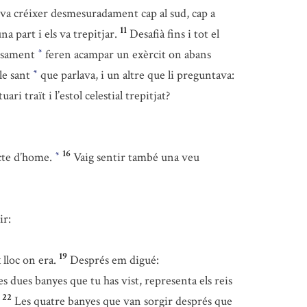
va créixer desmesuradament cap al sud, cap a
11
na part i els va trepitjar.
Desafià fins i tot el
rsament
feren acampar un exèrcit on abans
*
le sant
que parlava, i un altre que li preguntava:
*
uari traït i l’estol celestial trepitjat?
16
ecte d’home.
Vaig sentir també una veu
*
ir:
19
lloc on era.
Després em digué:
s dues banyes que tu has vist, representa els reis
22
Les quatre banyes que van sorgir després que