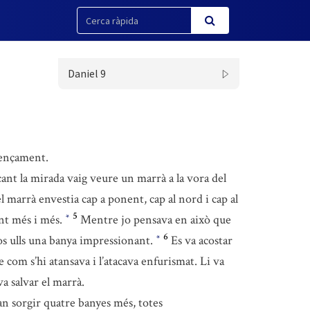
Daniel 9
omençament.
ant la mirada vaig veure un marrà a la vora del
l marrà envestia cap a ponent, cap al nord i cap al
5
dint més i més.
Mentre jo pensava en això que
*
6
os ulls una banya impressionant.
Es va acostar
*
e com s’hi atansava i l’atacava enfurismat. Li va
a salvar el marrà.
van sorgir quatre banyes més, totes