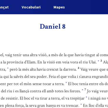
ançat
Vocabulari
Mapes
Daniel 8
iel, vaig tenir una altra visió, a més de la que havia tingut al c
3
a la província d’Elam. En la visió em veia vora el riu Ulai.
Alç
*
4
ltra,
però la més alta havia crescut la darrera.
Vaig veure que e
*
nia qui la salvés del seu poder. Feia el que volia i s’anava engran
ent per tot el món sense tocar a terra.
El boc tenia entre els d
*
7
del riu i es llançà contra ell amb totes les forces.
Jo vaig veur
*
e resistir. El boc el va tirar a terra, el va trepitjar
i ningú no v
*
en plena força, la seva gran banya es va trencar.
En lloc d’ella 
*