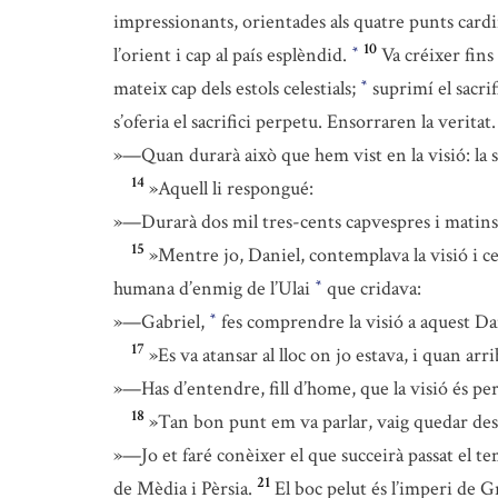
impressionants, orientades als quatre punts cardi
10
l’orient i cap al país esplèndid.
Va créixer fins 
*
mateix cap dels estols celestials;
suprimí el sacri
*
s’oferia el sacrifici perpetu. Ensorraren la veritat
»—Quan durarà això que hem vist en la visió: la s
14
»Aquell li respongué:
»—Durarà dos mil tres-cents capvespres i matins; 
15
»Mentre jo, Daniel, contemplava la visió i 
humana d’enmig de l’Ulai
que cridava:
*
»—Gabriel,
fes comprendre la visió a aquest Da
*
17
»Es va atansar al lloc on jo estava, i quan arr
»—Has d’entendre, fill d’home, que la visió és per 
18
»Tan bon punt em va parlar, vaig quedar desma
»—Jo et faré conèixer el que succeirà passat el t
21
de Mèdia i Pèrsia.
El boc pelut és l’imperi de Gr