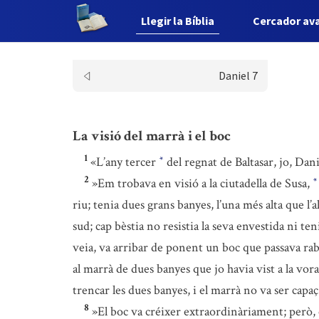
Llegir la Bíblia
Cercador av
Daniel 7
La visió del marrà i el boc
1
«L’any tercer
del regnat de Baltasar, jo, Dan
*
2
»Em trobava en visió a la ciutadella de Susa,
*
riu; tenia dues grans banyes, l’una més alta que l’a
sud; cap bèstia no resistia la seva envestida ni te
veia, va arribar de ponent un boc que passava rab
al marrà de dues banyes que jo havia vist a la vora 
trencar les dues banyes, i el marrà no va ser capaç d
8
»El boc va créixer extraordinàriament; però, 