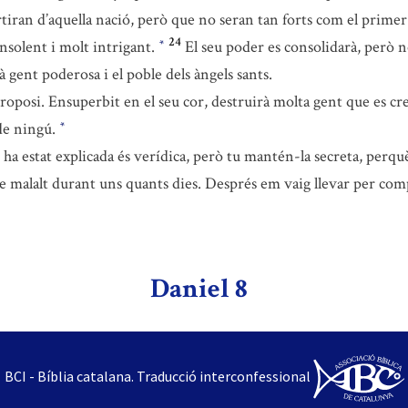
rtiran d’aquella nació, però que no seran tan forts com el prime
24
insolent i molt intrigant.
El seu poder es consolidarà, però 
*
à gent poderosa i el poble dels àngels sants.
roposi. Ensuperbit en el seu cor, destruirà molta gent que es crei
 de ningú.
*
ha estat explicada és verídica, però tu mantén-la secreta, perqu
re malalt durant uns quants dies. Després em vaig llevar per compl
Daniel 8
BCI - Bíblia catalana. Traducció interconfessional