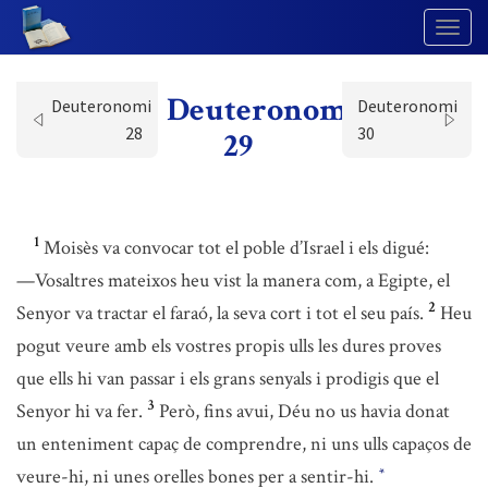
Togg
Navig
Deuteronomi
Deuteronomi
Deuteronomi
28
30
29
1
Moisès va convocar tot el poble d’Israel i els digué:
—Vosaltres mateixos heu vist la manera com, a Egipte, el
2
Senyor va tractar el faraó, la seva cort i tot el seu país.
Heu
pogut veure amb els vostres propis ulls les dures proves
que ells hi van passar i els grans senyals i prodigis que el
3
Senyor hi va fer.
Però, fins avui, Déu no us havia donat
un enteniment capaç de comprendre, ni uns ulls capaços de
veure-hi, ni unes orelles bones per a sentir-hi.
*