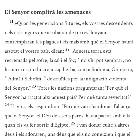
El Senyor complirà les amenaces
21
»Quan les generacions futures, els vostres descendents
i els estrangers que arribaran de terres llunyanes,
contemplaran les plagues i els mals amb què el Senyor haurà
22
assotat el vostre país, diran:
“Aquesta terra està
recremada pel sofre, la sal i el foc;
no s’hi pot sembrar, no
*
hi neix res, no hi creix cap herba, com a Sodoma, Gomorra,
Admà i Seboïm,
destruïdes per la indignació violenta
*
*
23
del Senyor.”
Totes les nacions preguntaran: “Per què el
Senyor ha tractat així aquest país? Per què tanta severitat?”
24
Llavors els respondran: “Perquè van abandonar l’aliança
que el Senyor, el Déu dels seus pares, havia pactat amb ells
25
quan els va fer sortir d’Egipte,
i van donar culte a altres
déus i els adoraren, uns déus que ells no coneixien i que el