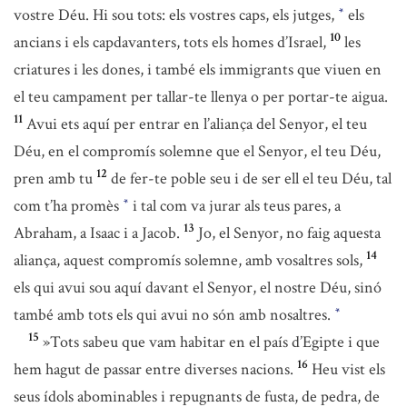
vostre Déu. Hi sou tots: els vostres caps, els jutges,
els
*
10
ancians i els capdavanters, tots els homes d’Israel,
les
criatures i les dones, i també els immigrants que viuen en
el teu campament per tallar-te llenya o per portar-te aigua.
11
Avui ets aquí per entrar en l’aliança del Senyor, el teu
Déu, en el compromís solemne que el Senyor, el teu Déu,
12
pren amb tu
de fer-te poble seu i de ser ell el teu Déu, tal
com t’ha promès
i tal com va jurar als teus pares, a
*
13
Abraham, a Isaac i a Jacob.
Jo, el Senyor, no faig aquesta
14
aliança, aquest compromís solemne, amb vosaltres sols,
els qui avui sou aquí davant el Senyor, el nostre Déu, sinó
també amb tots els qui avui no són amb nosaltres.
*
15
»Tots sabeu que vam habitar en el país d’Egipte i que
16
hem hagut de passar entre diverses nacions.
Heu vist els
seus ídols abominables i repugnants de fusta, de pedra, de