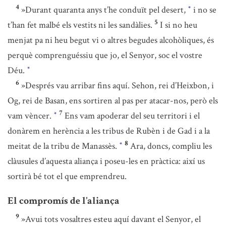
4
»Durant quaranta anys t’he conduït pel desert,
i no se
*
5
t’han fet malbé els vestits ni les sandàlies.
I si no heu
menjat pa ni heu begut vi o altres begudes alcohòliques, és
perquè comprenguéssiu que jo, el Senyor, soc el vostre
Déu.
*
6
»Després vau arribar fins aquí. Sehon, rei d’Heixbon, i
Og, rei de Basan, ens sortiren al pas per atacar-nos, però els
7
vam vèncer.
Ens vam apoderar del seu territori i el
*
donàrem en herència a les tribus de Rubèn i de Gad i a la
8
meitat de la tribu de Manassès.
Ara, doncs, compliu les
*
clàusules d’aquesta aliança i poseu-les en pràctica: així us
sortirà bé tot el que emprendreu.
El compromís de l’aliança
9
»Avui tots vosaltres esteu aquí davant el Senyor, el