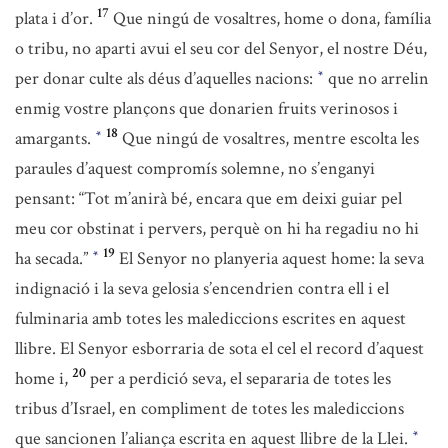
17
plata i d’or.
Que ningú de vosaltres, home o dona, família
o tribu, no aparti avui el seu cor del Senyor, el nostre Déu,
per donar culte als déus d’aquelles nacions:
que no arrelin
*
enmig vostre plançons que donarien fruits verinosos i
18
amargants.
Que ningú de vosaltres, mentre escolta les
*
paraules d’aquest compromís solemne, no s’enganyi
pensant: “Tot m’anirà bé, encara que em deixi guiar pel
meu cor obstinat i pervers, perquè on hi ha regadiu no hi
19
ha secada.”
El Senyor no planyeria aquest home: la seva
*
indignació i la seva gelosia s’encendrien contra ell i el
fulminaria amb totes les malediccions escrites en aquest
llibre. El Senyor esborraria de sota el cel el record d’aquest
20
home i,
per a perdició seva, el separaria de totes les
tribus d’Israel, en compliment de totes les malediccions
que sancionen l’aliança escrita en aquest llibre de la Llei.
*