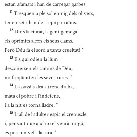
estan afamats i han de carregar garbes.
11
Tresquen a ple sol enmig dels olivers,
tenen set i han de trepitjar raïms.
12
Dins la ciutat, la gent gemega,
els oprimits alcen els seus clams.
Però Déu fa el sord a tanta crueltat!
*
13
Els qui odien la llum
desconeixen els camins de Déu,
no freqüenten les seves rutes.
*
14
L’assassí s’alça a trenc d’alba,
mata el pobre i l’indefens,
i a la nit es torna lladre.
*
15
L’ull de l’adúlter espia el crepuscle
i, pensant que així no el veurà ningú,
es posa un vel a la cara.
*