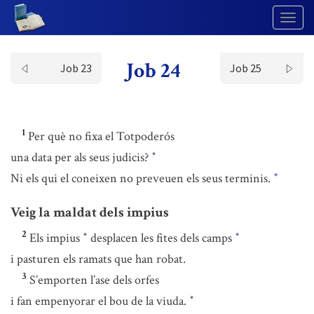
Togg
Navig
Job 24
Job 23
Job 25
1
Per què no fixa el Totpoderós
una data per als seus judicis?
*
Ni els qui el coneixen no preveuen els seus terminis.
*
Veig la maldat dels impius
2
Els impius
desplacen les fites dels camps
*
*
i pasturen els ramats que han robat.
3
S’emporten l’ase dels orfes
i fan empenyorar el bou de la viuda.
*