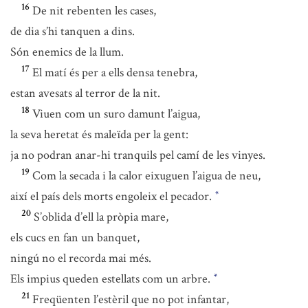
16
De nit rebenten les cases,
de dia s’hi tanquen a dins.
Són enemics de la llum.
17
El matí és per a ells densa tenebra,
estan avesats al terror de la nit.
18
Viuen com un suro damunt l’aigua,
la seva heretat és maleïda per la gent:
ja no podran anar-hi tranquils pel camí de les vinyes.
19
Com la secada i la calor eixuguen l’aigua de neu,
així el país dels morts engoleix el pecador.
*
20
S’oblida d’ell la pròpia mare,
els cucs en fan un banquet,
ningú no el recorda mai més.
Els impius queden estellats com un arbre.
*
21
Freqüenten l’estèril que no pot infantar,