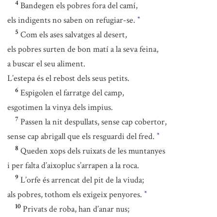
4
Bandegen els pobres fora del camí,
els indigents no saben on refugiar-se.
*
5
Com els ases salvatges al desert,
els pobres surten de bon matí a la seva feina,
a buscar el seu aliment.
L’estepa és el rebost dels seus petits.
6
Espigolen el farratge del camp,
esgotimen la vinya dels impius.
7
Passen la nit despullats, sense cap cobertor,
sense cap abrigall que els resguardi del fred.
*
8
Queden xops dels ruixats de les muntanyes
i per falta d’aixopluc s’arrapen a la roca.
9
L’orfe és arrencat del pit de la viuda;
als pobres, tothom els exigeix penyores.
*
10
Privats de roba, han d’anar nus;