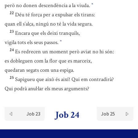
però no donen descendència a la viuda.
*
22
Déu té força per a expulsar els tirans:
quan ell s’alça, ningú no té la vida segura.
23
Encara que els deixi tranquils,
vigila tots els seus passos.
*
24
Es redrecen un moment però aviat no hi són:
es dobleguen com la flor que es marceix,
quedaran segats com una espiga.
25
Sapigueu que això és així! Qui em contradirà?
Qui podrà anul·lar els meus arguments?
Job 24
Job 23
Job 25