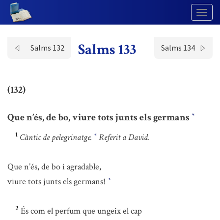
Togg
Navig
Salms 133
Salms 132
Salms 134
(132)
Que n’és, de bo, viure tots junts els germans
*
1
Càntic de pelegrinatge.
Referit a David.
*
Que n’és, de bo i agradable,
viure tots junts els germans!
*
2
És com el perfum que ungeix el cap