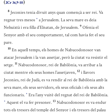
(
)
2Cr 36,9-10
8
Jeconies tenia divuit anys quan començà a ser rei. Va
regnar tres mesos
a Jerusalem. La seva mare es deia
*
9
Nehuixtà i era filla d’Elnatan, de Jerusalem.
Ofenia el
Senyor amb el seu comportament, tal com havia fet el seu
pare.
10
En aquell temps, els homes de Nabucodonosor van
atacar Jerusalem i la van assetjar, però la ciutat va resistir el
11
setge.
Nabucodonosor, rei de Babilònia, va arribar a la
12
ciutat mentre els seus homes l’assetjaven,
i llavors
Jeconies, rei de Judà, es va rendir al rei de Babilònia amb la
seva mare, els seus servidors, els seus oficials i els seus alts
funcionaris.
Era l’any vuitè del regnat del rei de Babilònia.
*
13
Aquest el va fer presoner.
Nabucodonosor es va endur
*
tots els tresors del temple del Senyor i els tresors del palau