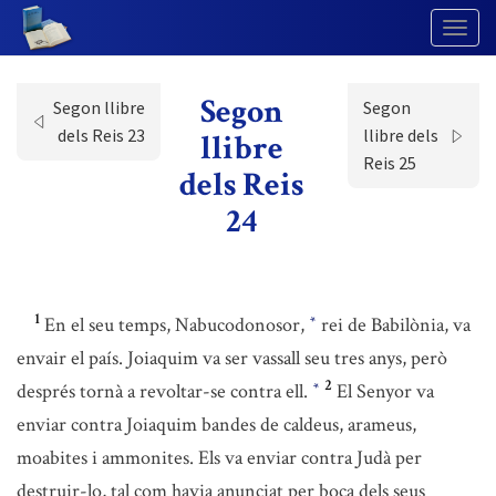
Togg
Navig
Segon
Segon llibre
Segon
dels Reis 23
llibre dels
llibre
Reis 25
dels Reis
24
1
En el seu temps, Nabucodonosor,
rei de Babilònia, va
*
envair el país. Joiaquim va ser vassall seu tres anys, però
2
després tornà a revoltar-se contra ell.
El Senyor va
*
enviar contra Joiaquim bandes de caldeus, arameus,
moabites i ammonites. Els va enviar contra Judà per
destruir-lo, tal com havia anunciat per boca dels seus