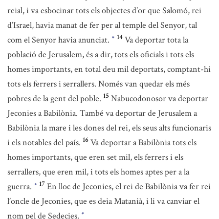
reial, i va esbocinar tots els objectes d’or que Salomó, rei
d’Israel, havia manat de fer per al temple del Senyor, tal
14
com el Senyor havia anunciat.
Va deportar tota la
*
població de Jerusalem, és a dir, tots els oficials i tots els
homes importants, en total deu mil deportats, comptant-hi
tots els ferrers i serrallers. Només van quedar els més
15
pobres de la gent del poble.
Nabucodonosor va deportar
Jeconies a Babilònia. També va deportar de Jerusalem a
Babilònia la mare i les dones del rei, els seus alts funcionaris
16
i els notables del país.
Va deportar a Babilònia tots els
homes importants, que eren set mil, els ferrers i els
serrallers, que eren mil, i tots els homes aptes per a la
17
guerra.
En lloc de Jeconies, el rei de Babilònia va fer rei
*
l’oncle de Jeconies, que es deia Matanià, i li va canviar el
nom pel de Sedecies.
*