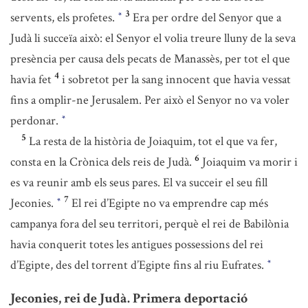
3
servents, els profetes.
Era per ordre del Senyor que a
*
Judà li succeïa això: el Senyor el volia treure lluny de la seva
presència per causa dels pecats de Manassès, per tot el que
4
havia fet
i sobretot per la sang innocent que havia vessat
fins a omplir-ne Jerusalem. Per això el Senyor no va voler
perdonar.
*
5
La resta de la història de Joiaquim, tot el que va fer,
6
consta en la Crònica dels reis de Judà.
Joiaquim va morir i
es va reunir amb els seus pares. El va succeir el seu fill
7
Jeconies.
El rei d’Egipte no va emprendre cap més
*
campanya fora del seu territori, perquè el rei de Babilònia
havia conquerit totes les antigues possessions del rei
d’Egipte, des del torrent d’Egipte fins al riu Eufrates.
*
Jeconies, rei de Judà. Primera deportació