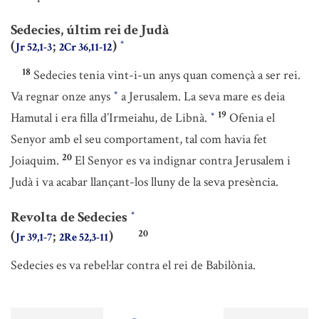
Sedecies, últim rei de Judà
(
;
)
*
Jr 52,1-3
2Cr 36,11-12
18
Sedecies tenia vint-i-un anys quan començà a ser rei.
Va regnar onze anys
a Jerusalem. La seva mare es deia
*
19
Hamutal i era filla d’Irmeiahu, de Libnà.
Ofenia el
*
Senyor amb el seu comportament, tal com havia fet
20
Joiaquim.
El Senyor es va indignar contra Jerusalem i
Judà i va acabar llançant-los lluny de la seva presència.
Revolta de Sedecies
*
20
(
;
)
Jr 39,1-7
2Re 52,3-11
Sedecies es va rebel·lar contra el rei de Babilònia.