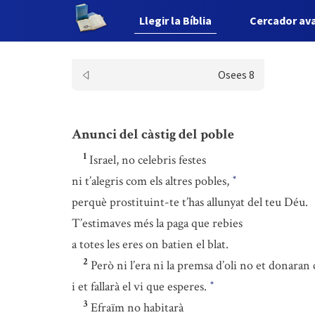
Llegir la Bíblia
Cercador av
Osees 8
Anunci del càstig del poble
1
Israel, no celebris festes
ni t’alegris com els altres pobles,
*
perquè prostituint-te t’has allunyat del teu Déu.
T’estimaves més la paga que rebies
a totes les eres on batien el blat.
2
Però ni l’era ni la premsa d’oli no et donaran
i et fallarà el vi que esperes.
*
3
Efraïm no habitarà