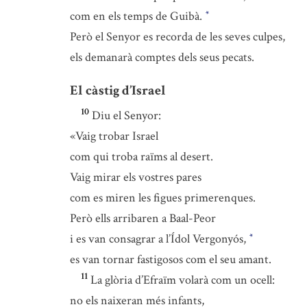
com en els temps de Guibà.
*
Però el Senyor es recorda de les seves culpes,
els demanarà comptes dels seus pecats.
El càstig d’Israel
10
Diu el Senyor:
«Vaig trobar Israel
com qui troba raïms al desert.
Vaig mirar els vostres pares
com es miren les figues primerenques.
Però ells arribaren a Baal-Peor
i es van consagrar a l’Ídol Vergonyós,
*
es van tornar fastigosos com el seu amant.
11
La glòria d’Efraïm volarà com un ocell:
no els naixeran més infants,