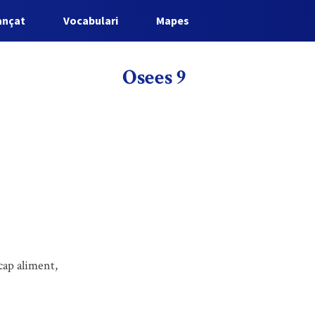
ançat
Vocabulari
Mapes
Osees 9
 cap aliment,