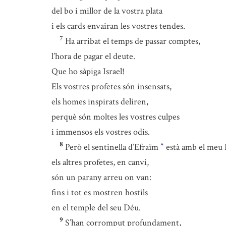
del bo i millor de la vostra plata
i els cards envairan les vostres tendes.
7
Ha arribat el temps de passar comptes,
l’hora de pagar el deute.
Que ho sàpiga Israel!
Els vostres profetes són insensats,
els homes inspirats deliren,
perquè són moltes les vostres culpes
i immensos els vostres odis.
8
Però el sentinella d’Efraïm
està amb el meu
*
els altres profetes, en canvi,
són un parany arreu on van:
fins i tot es mostren hostils
en el temple del seu Déu.
9
S’han corromput profundament,