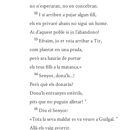
no n’esperaran, no en concebran.
12
I si arriben a pujar algun fill,
els en privaré abans no sigui un home.
Ai d’aquest poble si jo l’abandono!
13
Efraïm, jo et veia arribar a Tir,
com plantat en una prada,
però ara hauràs de portar
els teus fills a la matança.»
14
Senyor, dona’ls...!
Però què els donaràs?
Dona’ls entranyes estèrils,
pits que no puguin alletar!
*
15
Diu el Senyor:
«Tota la seva maldat es va veure a Guilgal.
*
Allà els vaig avorrir.