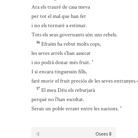
Ara els trauré de casa meva
per tot el mal que han fet
i no els tornaré a estimar.
Tots els seus governants són uns rebels.
16
Efraïm ha rebut molts cops,
les seves arrels s’han assecat
i no podrà donar més fruit.
*
I si encara tinguessin fills,
faré morir el fruit preciós de les seves entranyes.
17
El meu Déu els rebutjarà
perquè no l’han escoltat.
Seran un poble errant entre les nacions.
*
Osees 8