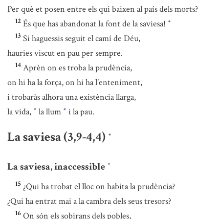
Per què et posen entre els qui baixen al país dels morts?
12
És que has abandonat la font de la saviesa!
*
13
Si haguessis seguit el camí de Déu,
hauries viscut en pau per sempre.
14
Aprèn on es troba la prudència,
on hi ha la força, on hi ha l’enteniment,
i trobaràs alhora una existència llarga,
la vida,
la llum
i la pau.
*
*
La saviesa (3,9-4,4)
*
La saviesa, inaccessible
*
15
¿Qui ha trobat el lloc on habita la prudència?
¿Qui ha entrat mai a la cambra dels seus tresors?
16
On són els sobirans dels pobles,