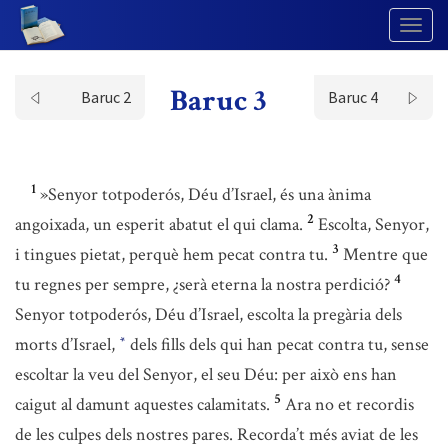
Togg
Navig
Baruc 3
Baruc 2
Baruc 4
1
»Senyor totpoderós, Déu d’Israel, és una ànima
2
angoixada, un esperit abatut el qui clama.
Escolta, Senyor,
3
i tingues pietat, perquè hem pecat contra tu.
Mentre que
4
tu regnes per sempre, ¿serà eterna la nostra perdició?
Senyor totpoderós, Déu d’Israel, escolta la pregària dels
morts d’Israel,
dels fills dels qui han pecat contra tu, sense
*
escoltar la veu del Senyor, el seu Déu: per això ens han
5
caigut al damunt aquestes calamitats.
Ara no et recordis
de les culpes dels nostres pares. Recorda’t més aviat de les