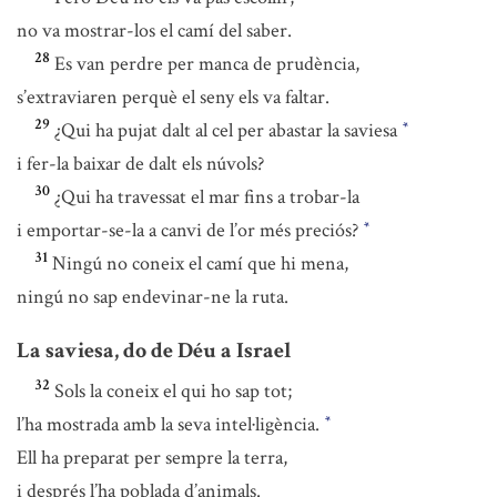
no va mostrar-los el camí del saber.
28
Es van perdre per manca de prudència,
s’extraviaren perquè el seny els va faltar.
29
¿Qui ha pujat dalt al cel per abastar la saviesa
*
i fer-la baixar de dalt els núvols?
30
¿Qui ha travessat el mar fins a trobar-la
i emportar-se-la a canvi de l’or més preciós?
*
31
Ningú no coneix el camí que hi mena,
ningú no sap endevinar-ne la ruta.
La saviesa, do de Déu a Israel
32
Sols la coneix el qui ho sap tot;
l’ha mostrada amb la seva intel·ligència.
*
Ell ha preparat per sempre la terra,
i després l’ha poblada d’animals.