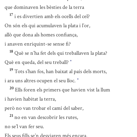
que dominaven les bèsties de la terra
17
i es divertien amb els ocells del cel?
On són els qui acumulaven la plata i l’or,
allò que dona als homes confiança,
i anaven enriquint-se sense fi?
18
Què se n’ha fet dels qui treballaven la plata?
Què en queda, del seu treball?
*
19
Tots s’han fos, han baixat al país dels morts,
i ara uns altres ocupen el seu lloc.
*
20
Ells foren els primers que havien vist la llum
i havien habitat la terra,
però no van trobar el camí del saber,
21
no en van descobrir les rutes,
no se’l van fer seu.
Els seus fills se’n desviaren més encara.