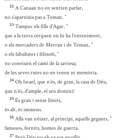
22
A Canaan no en sentien parlar,
no s’apareixia pas a Teman.
*
23
Tampoc els fills d’Agar,
*
que a la terra cerquen on hi ha l’enteniment,
o els mercaders de Merran i de Teman,
*
o els fabulistes i filòsofs,
*
no coneixen el camí de la saviesa;
de les seves rutes no en tenen ni memòria.
24
Oh Israel, que n’és, de gran, la casa de Déu,
que n’és, d’ample, el seu domini!
25
És gran i sense límits,
és alt, és immens.
26
Allà van néixer, al principi, aquells gegants,
*
famosos, fornits, homes de guerra.
27
Però Déu no els va pas escollir,