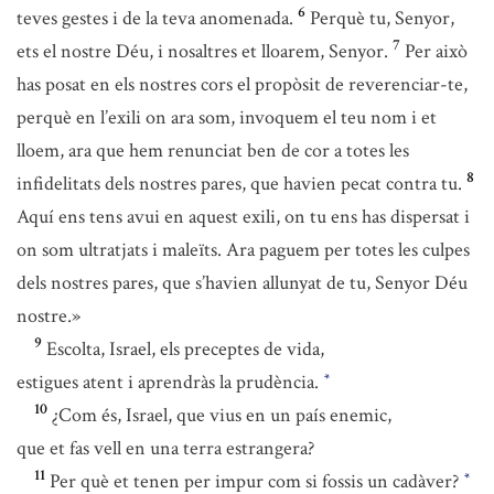
6
teves gestes i de la teva anomenada.
Perquè tu, Senyor,
7
ets el nostre Déu, i nosaltres et lloarem, Senyor.
Per això
has posat en els nostres cors el propòsit de reverenciar-te,
perquè en l’exili on ara som, invoquem el teu nom i et
lloem, ara que hem renunciat ben de cor a totes les
8
infidelitats dels nostres pares, que havien pecat contra tu.
Aquí ens tens avui en aquest exili, on tu ens has dispersat i
on som ultratjats i maleïts. Ara paguem per totes les culpes
dels nostres pares, que s’havien allunyat de tu, Senyor Déu
nostre.»
9
Escolta, Israel, els preceptes de vida,
estigues atent i aprendràs la prudència.
*
10
¿Com és, Israel, que vius en un país enemic,
que et fas vell en una terra estrangera?
11
Per què et tenen per impur com si fossis un cadàver?
*