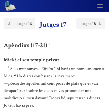
Togg
Navig
Jutges 17
Jutges 16
Jutges 18
Apèndixs (17-21)
*
Micà i el seu temple privat
1
A les muntanyes d’Efraïm
hi havia un home anomenat
*
2
Micà.
Un dia va confessar a la seva mare:
—¿Recordes aquelles mil cent peces de plata que et van
desaparèixer i sobre les quals tu vas pronunciar una
maledicció al meu davant? Doncs bé, aquí tens els diners.
Jo te’ls havia pres.