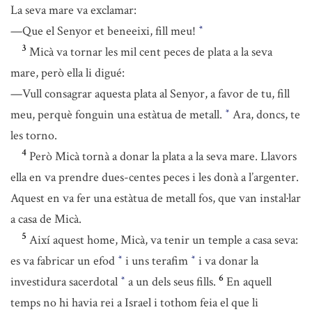
La seva mare va exclamar:
—Que el Senyor et beneeixi, fill meu!
*
3
Micà va tornar les mil cent peces de plata a la seva
mare, però ella li digué:
—Vull consagrar aquesta plata al Senyor, a favor de tu, fill
meu, perquè fonguin una estàtua de metall.
Ara, doncs, te
*
les torno.
4
Però Micà tornà a donar la plata a la seva mare. Llavors
ella en va prendre dues-centes peces i les donà a l’argenter.
Aquest en va fer una estàtua de metall fos, que van instal·lar
a casa de Micà.
5
Així aquest home, Micà, va tenir un temple a casa seva:
es va fabricar un efod
i uns terafim
i va donar la
*
*
6
investidura sacerdotal
a un dels seus fills.
En aquell
*
temps no hi havia rei a Israel i tothom feia el que li