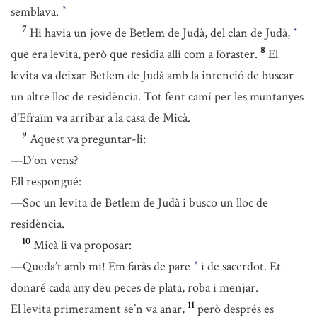
semblava.
*
7
Hi havia un jove de Betlem de Judà, del clan de Judà,
*
8
que era levita, però que residia allí com a foraster.
El
levita va deixar Betlem de Judà amb la intenció de buscar
un altre lloc de residència. Tot fent camí per les muntanyes
d’Efraïm va arribar a la casa de Micà.
9
Aquest va preguntar-li:
—D’on vens?
Ell respongué:
—Soc un levita de Betlem de Judà i busco un lloc de
residència.
10
Micà li va proposar:
—Queda’t amb mi! Em faràs de pare
i de sacerdot. Et
*
donaré cada any deu peces de plata, roba i menjar.
11
El levita primerament se’n va anar,
però després es