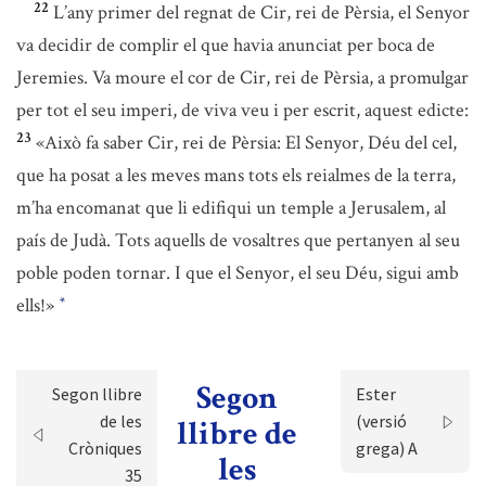
22
L’any primer del regnat de Cir, rei de Pèrsia, el Senyor
va decidir de complir el que havia anunciat per boca de
Jeremies. Va moure el cor de Cir, rei de Pèrsia, a promulgar
per tot el seu imperi, de viva veu i per escrit, aquest edicte:
23
«Això fa saber Cir, rei de Pèrsia: El Senyor, Déu del cel,
que ha posat a les meves mans tots els reialmes de la terra,
m’ha encomanat que li edifiqui un temple a Jerusalem, al
país de Judà. Tots aquells de vosaltres que pertanyen al seu
poble poden tornar. I que el Senyor, el seu Déu, sigui amb
ells!»
*
Segon
Segon llibre
Ester
de les
(versió
llibre de
Cròniques
grega) A
les
35