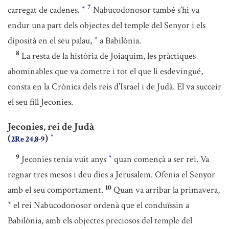
7
carregat de cadenes.
Nabucodonosor també s’hi va
*
endur una part dels objectes del temple del Senyor i els
diposità en el seu palau,
a Babilònia.
*
8
La resta de la història de Joiaquim, les pràctiques
abominables que va cometre i tot el que li esdevingué,
consta en la Crònica dels reis d’Israel i de Judà. El va succeir
el seu fill Jeconies.
Jeconies, rei de Judà
(
)
*
2Re 24,8-9
9
Jeconies tenia vuit anys
quan començà a ser rei. Va
*
regnar tres mesos i deu dies a Jerusalem. Ofenia el Senyor
10
amb el seu comportament.
Quan va arribar la primavera,
el rei Nabucodonosor ordenà que el conduïssin a
*
Babilònia, amb els objectes preciosos del temple del