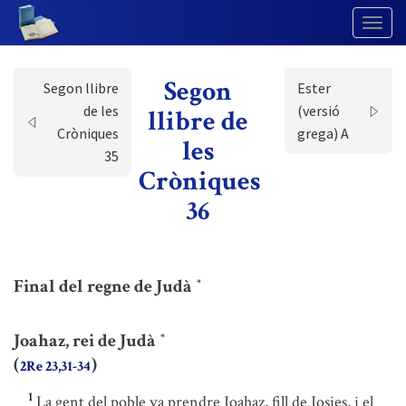
Togg
Navig
Segon
Segon llibre
Ester
de les
(versió
llibre de
Cròniques
grega) A
les
35
Cròniques
36
Final del regne de Judà
*
Joahaz, rei de Judà
*
(
)
2Re 23,31-34
1
La gent del poble va prendre Joahaz, fill de Josies, i el