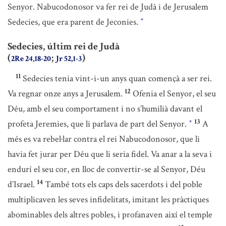
Senyor. Nabucodonosor va fer rei de Judà i de Jerusalem
Sedecies, que era parent de Jeconies.
*
Sedecies, últim rei de Judà
(
;
)
2Re 24,18-20
Jr 52,1-3
11
Sedecies tenia vint-i-un anys quan començà a ser rei.
12
Va regnar onze anys a Jerusalem.
Ofenia el Senyor, el seu
Déu, amb el seu comportament i no s’humilià davant el
13
profeta Jeremies, que li parlava de part del Senyor.
A
*
més es va rebel·lar contra el rei Nabucodonosor, que li
havia fet jurar per Déu que li seria fidel. Va anar a la seva i
endurí el seu cor, en lloc de convertir-se al Senyor, Déu
14
d’Israel.
També tots els caps dels sacerdots i del poble
multiplicaven les seves infidelitats, imitant les pràctiques
abominables dels altres pobles, i profanaven així el temple