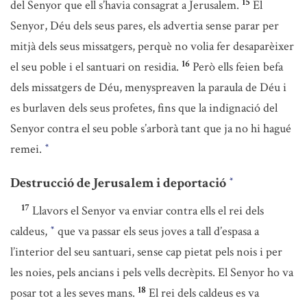
15
del Senyor que ell s’havia consagrat a Jerusalem.
El
Senyor, Déu dels seus pares, els advertia sense parar per
mitjà dels seus missatgers, perquè no volia fer desaparèixer
16
el seu poble i el santuari on residia.
Però ells feien befa
dels missatgers de Déu, menyspreaven la paraula de Déu i
es burlaven dels seus profetes, fins que la indignació del
Senyor contra el seu poble s’arborà tant que ja no hi hagué
remei.
*
Destrucció de Jerusalem i deportació
*
17
Llavors el Senyor va enviar contra ells el rei dels
caldeus,
que va passar els seus joves a tall d’espasa a
*
l’interior del seu santuari, sense cap pietat pels nois i per
les noies, pels ancians i pels vells decrèpits. El Senyor ho va
18
posar tot a les seves mans.
El rei dels caldeus es va