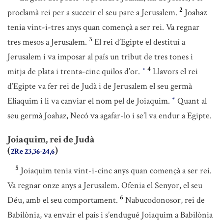
2
proclamà rei per a succeir el seu pare a Jerusalem.
Joahaz
tenia vint-i-tres anys quan començà a ser rei. Va regnar
3
tres mesos a Jerusalem.
El rei d’Egipte el destituí a
Jerusalem i va imposar al país un tribut de tres tones i
4
mitja de plata i trenta-cinc quilos d’or.
Llavors el rei
*
d’Egipte va fer rei de Judà i de Jerusalem el seu germà
Eliaquim i li va canviar el nom pel de Joiaquim.
Quant al
*
seu germà Joahaz, Necó va agafar-lo i se’l va endur a Egipte.
Joiaquim, rei de Judà
(
)
2Re 23,36-24,6
5
Joiaquim tenia vint-i-cinc anys quan començà a ser rei.
Va regnar onze anys a Jerusalem. Ofenia el Senyor, el seu
6
Déu, amb el seu comportament.
Nabucodonosor, rei de
Babilònia, va envair el país i s’endugué Joiaquim a Babilònia