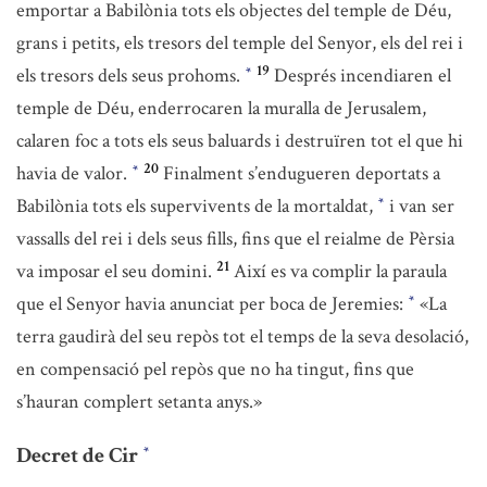
emportar a Babilònia tots els objectes del temple de Déu,
grans i petits, els tresors del temple del Senyor, els del rei i
19
els tresors dels seus prohoms.
Després incendiaren el
*
temple de Déu, enderrocaren la muralla de Jerusalem,
calaren foc a tots els seus baluards i destruïren tot el que hi
20
havia de valor.
Finalment s’endugueren deportats a
*
Babilònia tots els supervivents de la mortaldat,
i van ser
*
vassalls del rei i dels seus fills, fins que el reialme de Pèrsia
21
va imposar el seu domini.
Així es va complir la paraula
que el Senyor havia anunciat per boca de Jeremies:
«La
*
terra gaudirà del seu repòs tot el temps de la seva desolació,
en compensació pel repòs que no ha tingut, fins que
s’hauran complert setanta anys.»
Decret de Cir
*