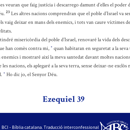
tes veuran que faig justícia i descarrego damunt d’elles el poder 
23
éu.
Les altres nacions comprendran que el poble d’Israel va se
 els vaig deixar en mans dels enemics, i tots van caure víctimes de 
litats.
tindré misericòrdia del poble d’Israel, renovaré la vida dels de
 que han comès contra mi,
quan habitaran en seguretat a la seva 
*
eus enemics i mostraré així la meva santedat davant moltes nacions
es nacions, els aplegaré a la seva terra, sense deixar-ne exclòs n
l.
Ho dic jo, el Senyor Déu.
*
Ezequiel 39
BCI - Bíblia catalana. Traducció interconfessional