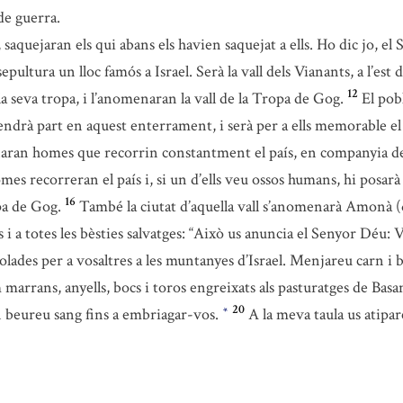
de guerra.
, saquejaran els qui abans els havien saquejat a ells. Ho dic jo, el
pultura un lloc famós a Israel. Serà la vall dels Vianants, a l’es
12
a seva tropa, i l’anomenaran la vall de la Tropa de Gog.
El pob
endrà part en aquest enterrament, i serà per a ells memorable el
naran homes que recorrin constantment el país, en companyia de
es recorreran el país i, si un d’ells veu ossos humans, hi posarà
16
opa de Gog.
També la ciutat d’aquella vall s’anomenarà Amonà (qu
s i a totes les bèsties salvatges: “Això us anuncia el Senyor Déu
olades per a vosaltres a les muntanyes d’Israel. Menjareu carn i 
m marrans, anyells, bocs i toros engreixats als pasturatges de Basa
20
en beureu sang fins a embriagar-vos.
A la meva taula us atipar
*