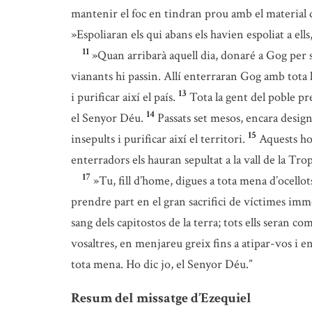
mantenir el foc en tindran prou amb el material 
»Espoliaran els qui abans els havien espoliat a ells
11
»Quan arribarà aquell dia, donaré a Gog per se
vianants hi passin. Allí enterraran Gog amb tota l
13
i purificar així el país.
Tota la gent del poble pr
14
el Senyor Déu.
Passats set mesos, encara desig
15
insepults i purificar així el territori.
Aquests hom
enterradors els hauran sepultat a la vall de la Tr
17
»Tu, fill d’home, digues a tota mena d’ocellot
prendre part en el gran sacrifici de víctimes imm
sang dels capitostos de la terra; tots ells seran co
vosaltres, en menjareu greix fins a atipar-vos i 
tota mena. Ho dic jo, el Senyor Déu.”
Resum del missatge d’Ezequiel