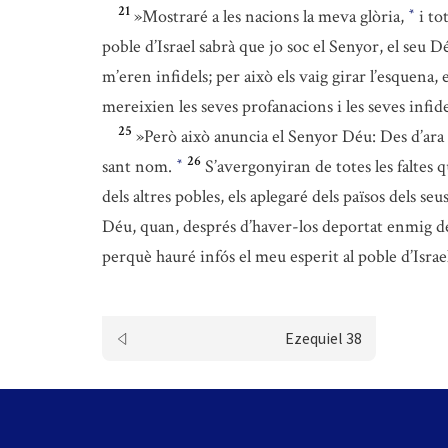
21
»Mostraré a les nacions la meva glòria,
i to
*
poble d’Israel sabrà que jo soc el Senyor, el seu D
m’eren infidels; per això els vaig girar l’esquena,
mereixien les seves profanacions i les seves infide
25
»Però això anuncia el Senyor Déu: Des d’ara 
26
sant nom.
S’avergonyiran de totes les faltes
*
dels altres pobles, els aplegaré dels països dels s
Déu, quan, després d’haver-los deportat enmig de l
perquè hauré infós el meu esperit al poble d’Israe
Ezequiel 38