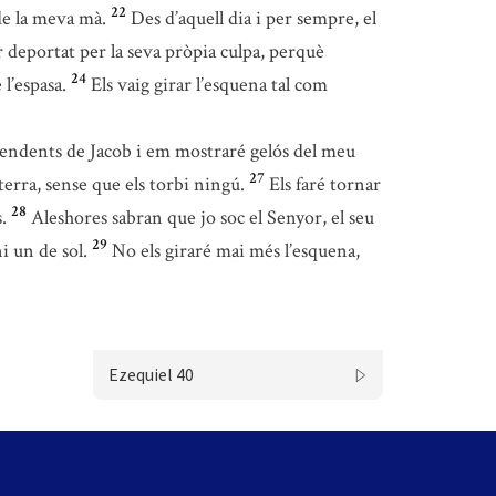
22
de la meva mà.
Des d’aquell dia i per sempre, el
r deportat per la seva pròpia culpa, perquè
24
l’espasa.
Els vaig girar l’esquena tal com
scendents de Jacob i em mostraré gelós del meu
27
terra, sense que els torbi ningú.
Els faré tornar
28
.
Aleshores sabran que jo soc el Senyor, el seu
29
i un de sol.
No els giraré mai més l’esquena,
Ezequiel 40