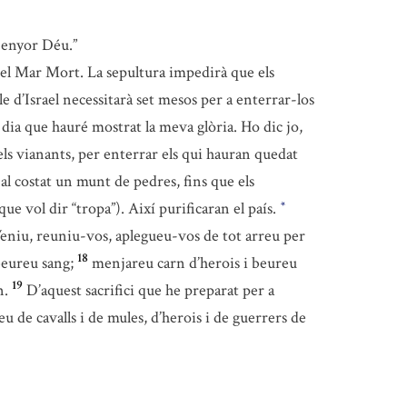
 Senyor Déu.”
t del Mar Mort. La sepultura impedirà que els
le d’Israel necessitarà set mesos per a enterrar-los
 dia que hauré mostrat la meva glòria. Ho dic jo,
ls vianants, per enterrar els qui hauran quedat
 al costat un munt de pedres, fins que els
e vol dir “tropa”). Així purificaran el país.
*
: Veniu, reuniu-vos, aplegueu-vos de tot arreu per
18
beureu sang;
menjareu carn d’herois i beureu
19
n.
D’aquest sacrifici que he preparat per a
eu de cavalls i de mules, d’herois i de guerrers de