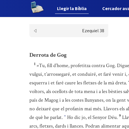
Llegir la Bíblia
Cercador av
Ezequiel 38
Derrota de Gog
1
»Tu, fill d’home, profetitza contra Gog. Digu
vulgui, t’arrossegaré, et conduiré, et faré venir i,
esquerra i et faré caure les fletxes de la mà dreta.
voltors, als ocellots de tota mena i a les bèsties s
país de Magog i a les costes llunyanes, on la gent 
no deixaré que el profanin mai més. Llavors els alt
9
de què he parlat.
Ho dic jo, el Senyor Déu.
Lla
*
arcs, fletxes, dards i llances. Podran alimentar aqu