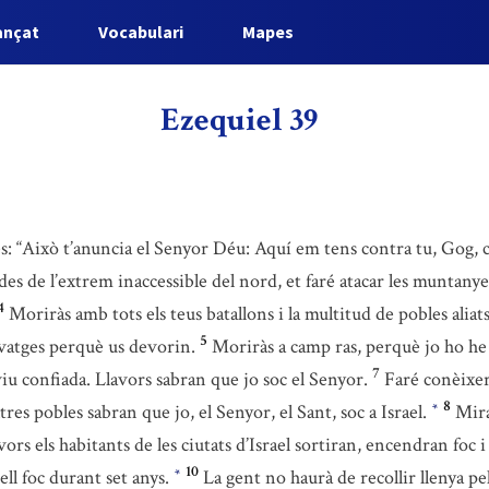
ançat
Vocabulari
Mapes
Ezequiel 39
es: “Això t’anuncia el Senyor Déu: Aquí em tens contra tu, Gog,
 des de l’extrem inaccessible del nord, et faré atacar les muntanyes
4
Moriràs amb tots els teus batallons i la multitud de pobles aliats
5
alvatges perquè us devorin.
Moriràs a camp ras, perquè jo ho he
7
viu confiada. Llavors sabran que jo soc el Senyor.
Faré conèixer
8
res pobles sabran que jo, el Senyor, el Sant, soc a Israel.
Mira
*
vors els habitants de les ciutats d’Israel sortiran, encendran foc
10
ell foc durant set anys.
La gent no haurà de recollir llenya pe
*