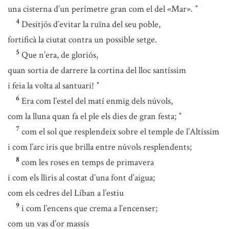
una cisterna d’un perímetre gran com el del «Mar».
*
4
Desitjós d’evitar la ruïna del seu poble,
fortificà la ciutat contra un possible setge.
5
Que n’era, de gloriós,
quan sortia de darrere la cortina del lloc santíssim
i feia la volta al santuari!
*
6
Era com l’estel del matí enmig dels núvols,
com la lluna quan fa el ple els dies de gran festa;
*
7
com el sol que resplendeix sobre el temple de l’Altíssim
i com l’arc iris que brilla entre núvols resplendents;
8
com les roses en temps de primavera
i com els lliris al costat d’una font d’aigua;
com els cedres del Líban a l’estiu
9
i com l’encens que crema a l’encenser;
com un vas d’or massís