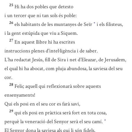
25
Hi ha dos pobles que detesto
i un tercer que ni tan sols és poble:
26
els habitants de les muntanyes de Seïr
i els filisteus,
*
i la gent estúpida que viu a Siquem.
27
En aquest llibre hi ha escrites
instruccions plenes d’intel·ligència i de saber.
L’ha redactat Jesús, fill de Sira i net d’Eleazar, de Jerusalem,
el qual hi ha abocat, com pluja abundosa, la saviesa del seu
cor.
28
Feliç aquell qui reflexionarà sobre aquests
ensenyaments!
Qui els posi en el seu cor es farà savi,
29
qui els posi en pràctica serà fort en tota cosa,
perquè la veneració del Senyor serà el seu camí.
*
El Senyor dona la saviesa als qui li són fidels.