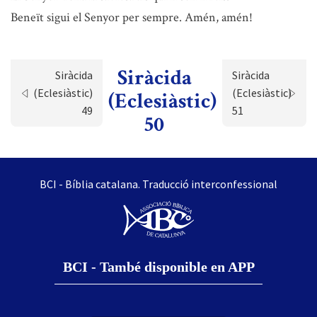
Beneït sigui el Senyor per sempre. Amén, amén!
Siràcida
Siràcida
Siràcida
(Eclesiàstic)
(Eclesiàstic)
(Eclesiàstic)
49
51
50
BCI - Bíblia catalana. Traducció interconfessional
BCI - També disponible en APP