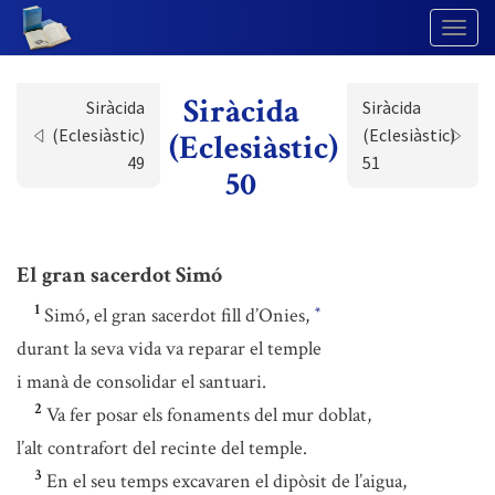
Togg
Navig
Siràcida
Siràcida
Siràcida
(Eclesiàstic)
(Eclesiàstic)
(Eclesiàstic)
49
51
50
El gran sacerdot Simó
1
Simó, el gran sacerdot fill d’Onies,
*
durant la seva vida va reparar el temple
i manà de consolidar el santuari.
2
Va fer posar els fonaments del mur doblat,
l’alt contrafort del recinte del temple.
3
En el seu temps excavaren el dipòsit de l’aigua,