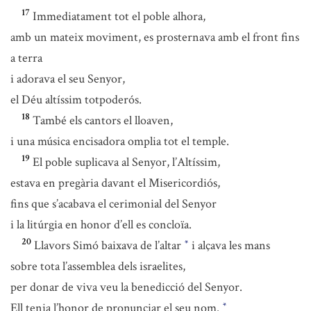
17
Immediatament tot el poble alhora,
amb un mateix moviment, es prosternava amb el front fins
a terra
i adorava el seu Senyor,
el Déu altíssim totpoderós.
18
També els cantors el lloaven,
i una música encisadora omplia tot el temple.
19
El poble suplicava al Senyor, l’Altíssim,
estava en pregària davant el Misericordiós,
fins que s’acabava el cerimonial del Senyor
i la litúrgia en honor d’ell es concloïa.
20
Llavors Simó baixava de l’altar
i alçava les mans
*
sobre tota l’assemblea dels israelites,
per donar de viva veu la benedicció del Senyor.
Ell tenia l’honor de pronunciar el seu nom.
*