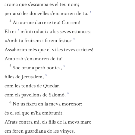
aroma que s’escampa és el teu nom;
per això les donzelles s’enamoren de tu.
*
4
Atrau-me darrere teu! Correm!
El rei
m’introdueix a les seves estances:
*
«Amb tu fruirem i farem festa.»
*
Assaborim més que el vi les teves carícies!
Amb raó s’enamoren de tu!
5
Soc bruna però bonica,
*
filles de Jerusalem,
*
com les tendes de Quedar,
com els pavellons de Salomó.
*
6
No us fixeu en la meva morenor:
és el sol que m’ha embrunit.
Aïrats contra mi, els fills de la meva mare
em feren guardiana de les vinyes,