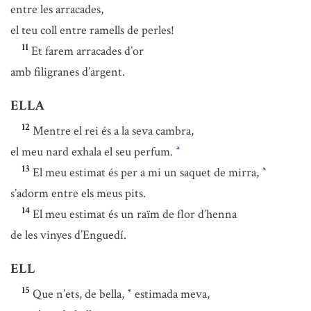
entre les arracades,
el teu coll entre ramells de perles!
11
Et farem arracades d’or
amb filigranes d’argent.
ELLA
12
Mentre el rei és a la seva cambra,
el meu nard exhala el seu perfum.
*
13
El meu estimat és per a mi un saquet de mirra,
*
s’adorm entre els meus pits.
14
El meu estimat és un raïm de flor d’henna
de les vinyes d’Enguedí.
ELL
15
Que n’ets, de bella,
estimada meva,
*