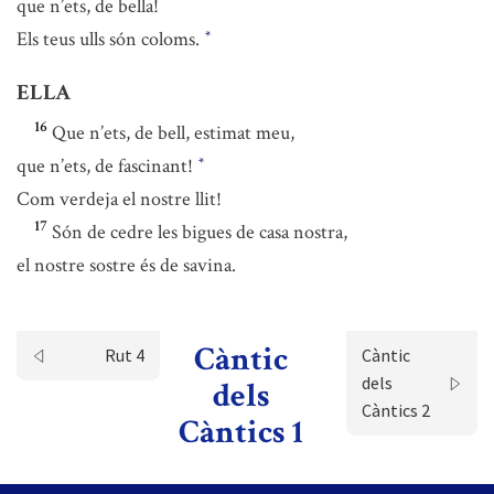
que n’ets, de bella!
Els teus ulls són coloms.
*
ELLA
16
Que n’ets, de bell, estimat meu,
que n’ets, de fascinant!
*
Com verdeja el nostre llit!
17
Són de cedre les bigues de casa nostra,
el nostre sostre és de savina.
Càntic
Rut 4
Càntic
dels
dels
Càntics 2
Càntics 1