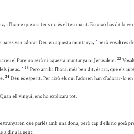
c, i l’home que ara tens no és el teu marit. En això has dit la ver
es pares van adorar Déu en aquesta muntanya,
però vosaltres di
*
22
rareu el Pare no serà ni aquesta muntanya ni Jerusalem.
Vosal
23
dels jueus.
Però arriba l’hora, més ben dit, és ara, que els au
*
24
e.
Déu és esperit. Per això els qui l’adoren han d’adorar-lo en
Quan ell vingui, ens ho explicarà tot.
estranyaren que parlés amb una dona, però cap d’ells no gosà pre
e a dir a la gent: