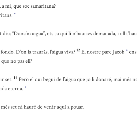
a mi, que soc samaritana?
ritans.
*
t diu: “Dona’m aigua”, ets tu qui li n’hauries demanada, i ell t’ha
12
ondo. D’on la trauràs, l’aigua viva?
El nostre pare Jacob
ens 
*
n que no pas ell?
14
r set.
Però el qui begui de l’aigua que jo li donaré, mai més n
vida eterna.
*
més set ni hauré de venir aquí a pouar.