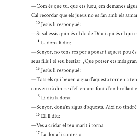
—Com és que tu, que ets jueu, em demanes aigua 
Cal recordar que els jueus no es fan amb els sama
10
Jesús li respongué:
—Si sabessis quin és el do de Déu i qui és el qui e
11
La dona li diu:
—Senyor, no tens res per a pouar i aquest pou és f
seus fills i el seu bestiar. ¿Que potser ets més gra
13
Jesús li respongué:
—Tots els qui beuen aigua d’aquesta tornen a teni
convertirà dintre d’ell en una font d’on brollarà 
15
Li diu la dona:
—Senyor, dona’m aigua d’aquesta. Així no tindré 
16
Ell li diu:
—Ves a cridar el teu marit i torna.
17
La dona li contesta: