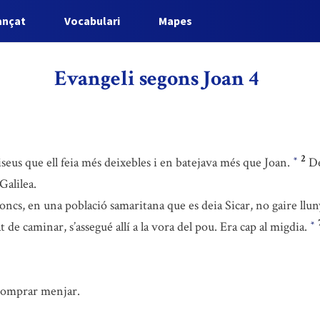
ançat
Vocabulari
Mapes
Evangeli segons Joan 4
2
riseus que ell feia més deixebles i en batejava més que Joan.
De
*
Galilea.
oncs, en una població samaritana que es deia Sicar, no gaire lluny
at de caminar, s’assegué allí a la vora del pou. Era cap al migdia.
*
a comprar menjar.