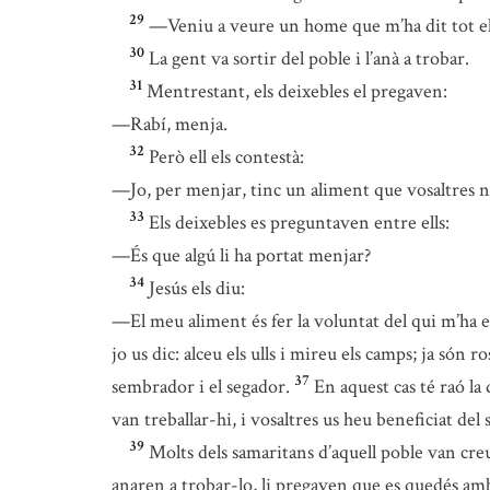
29
—Veniu a veure un home que m’ha dit tot el 
30
La gent va sortir del poble i l’anà a trobar.
31
Mentrestant, els deixebles el pregaven:
—Rabí, menja.
32
Però ell els contestà:
—Jo, per menjar, tinc un aliment que vosaltres 
33
Els deixebles es preguntaven entre ells:
—És que algú li ha portat menjar?
34
Jesús els diu:
—El meu aliment és fer la voluntat del qui m’ha 
jo us dic: alceu els ulls i mireu els camps; ja són r
37
sembrador i el segador.
En aquest cas té raó la 
van treballar-hi, i vosaltres us heu beneficiat del s
39
Molts dels samaritans d’aquell poble van creu
anaren a trobar-lo, li pregaven que es quedés amb e