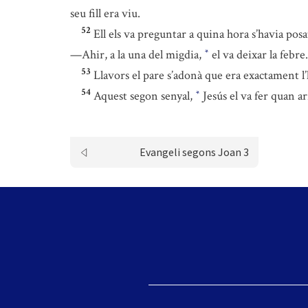
seu fill era viu.
52
Ell els va preguntar a quina hora s’havia posa
—Ahir, a la una del migdia,
el va deixar la febre.
*
53
Llavors el pare s’adonà que era exactament l’hor
54
Aquest segon senyal,
Jesús el va fer quan ar
*
Evangeli segons Joan 3