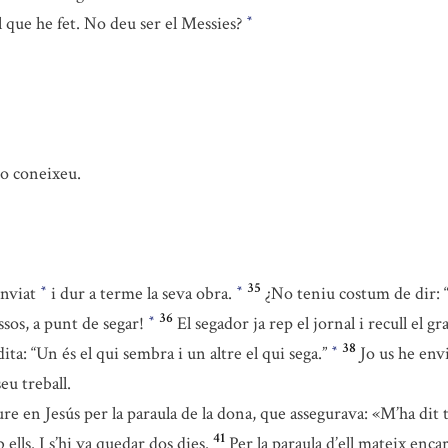
que he fet. No deu ser el Messies?
*
no coneixeu.
35
enviat
i dur a terme la seva obra.
¿No teniu costum de dir: 
*
*
36
ossos, a punt de segar!
El segador ja rep el jornal i recull el gr
*
38
dita: “Un és el qui sembra i un altre el qui sega.”
Jo us he envi
*
eu treball.
re en Jesús per la paraula de la dona, que assegurava: «M’ha dit t
41
lls. I s’hi va quedar dos dies.
Per la paraula d’ell mateix enc