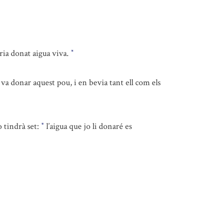
uria donat aigua viva.
*
va donar aquest pou, i en bevia tant ell com els
o tindrà set:
l’aigua que jo li donaré es
*