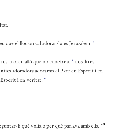
itat.
eu que el lloc on cal adorar-lo és Jerusalem.
*
tres adoreu allò que no coneixeu;
nosaltres
*
tèntics adoradors adoraran el Pare en Esperit i en
 Esperit i en veritat.
*
28
guntar-li què volia o per què parlava amb ella.