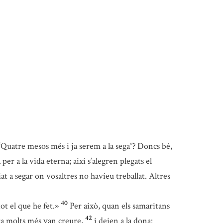
“Quatre mesos més i ja serem a la sega”? Doncs bé,
a per a la vida eterna; així s’alegren plegats el
at a segar on vosaltres no havíeu treballat. Altres
40
ot el que he fet.»
Per això, quan els samaritans
42
ara molts més van creure,
i deien a la dona: