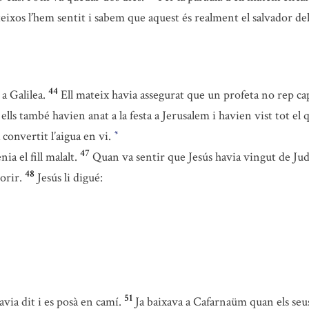
eixos l’hem sentit i sabem que aquest és realment el salvador d
44
 a Galilea.
Ell mateix havia assegurat que un profeta no rep ca
è ells també havien anat a la festa a Jerusalem i havien vist tot el
 convertit l’aigua en vi.
*
47
ia el fill malalt.
Quan va sentir que Jesús havia vingut de Jude
48
orir.
Jesús li digué:
51
via dit i es posà en camí.
Ja baixava a Cafarnaüm quan els seus