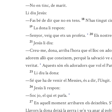
—No en tinc, de marit.
Li diu Jesús:
18
—Fas bé de dir que no en tens.
N’has tingut cin
19
La dona li respon:
20
—Senyor, veig que ets un profeta.
Els nostr
*
21
Jesús li diu:
—Creu-me, dona, arriba l’hora que el lloc on ado
adorem allò que coneixem, perquè la salvació ve 
veritat.
Aquests són els adoradors que vol el Par
*
25
Li diu la dona:
—Sé que ha de venir el Messies, és a dir, l’Ungit. 
26
Jesús li respon:
—Soc jo, el qui et parla.
*
27
En aquell moment arribaren els deixebles. S’
Llavors la dona deixà la gerra i se’n va anar al pobl