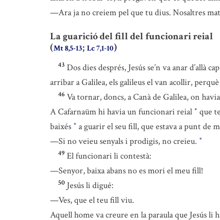
—Ara ja no creiem pel que tu dius. Nosaltres mat
La guarició del fill del funcionari reial
(
;
)
Mt 8,5-13
Lc 7,1-10
43
Dos dies després, Jesús se’n va anar d’allà cap
arribar a Galilea, els galileus el van acollir, perqu
46
Va tornar, doncs, a Canà de Galilea, on havia
A Cafarnaüm hi havia un funcionari reial
que ten
*
baixés
a guarir el seu fill, que estava a punt de m
*
—Si no veieu senyals i prodigis, no creieu.
*
49
El funcionari li contestà:
—Senyor, baixa abans no es mori el meu fill!
50
Jesús li digué:
—Ves, que el teu fill viu.
Aquell home va creure en la paraula que Jesús li ha