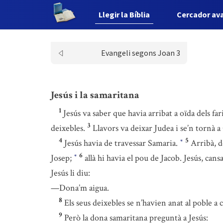
Llegir la Bíblia
Cercador av
Evangeli segons Joan 3
Jesús i la samaritana
1
Jesús va saber que havia arribat a oïda dels fa
3
deixebles.
Llavors va deixar Judea i se’n tornà a 
4
5
Jesús havia de travessar Samaria.
Arribà, d
*
6
Josep;
allà hi havia el pou de Jacob. Jesús, cans
*
Jesús li diu:
—Dona’m aigua.
8
Els seus deixebles se n’havien anat al poble 
9
Però la dona samaritana preguntà a Jesús: