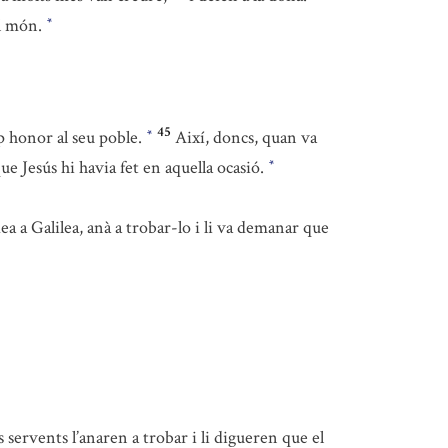
el món.
*
45
p honor al seu poble.
Així, doncs, quan va
*
 que Jesús hi havia fet en aquella ocasió.
*
a a Galilea, anà a trobar-lo i li va demanar que
 servents l’anaren a trobar i li digueren que el