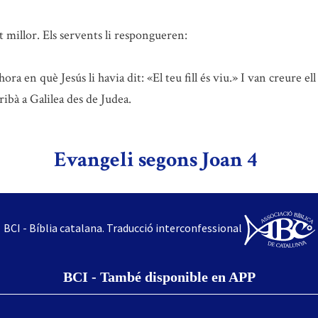
t millor. Els servents li respongueren:
a en què Jesús li havia dit: «El teu fill és viu.» I van creure ell i
ribà a Galilea des de Judea.
Evangeli segons Joan 4
BCI - Bíblia catalana. Traducció interconfessional
BCI - També disponible en APP