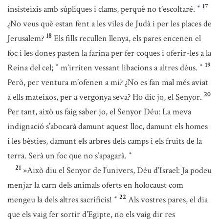
17
insisteixis amb súpliques i clams, perquè no t’escoltaré.
*
¿No veus què estan fent a les viles de Judà i per les places de
18
Jerusalem?
Els fills recullen llenya, els pares encenen el
foc i les dones pasten la farina per fer coques i oferir-les a la
19
Reina del cel;
m’irriten vessant libacions a altres déus.
*
*
Però, per ventura m’ofenen a mi? ¿No es fan mal més aviat
20
a ells mateixos, per a vergonya seva? Ho dic jo, el Senyor.
Per tant, això us faig saber jo, el Senyor Déu: La meva
indignació s’abocarà damunt aquest lloc, damunt els homes
i les bèsties, damunt els arbres dels camps i els fruits de la
terra. Serà un foc que no s’apagarà.
*
21
»Això diu el Senyor de l’univers, Déu d’Israel: Ja podeu
menjar la carn dels animals oferts en holocaust com
22
mengeu la dels altres sacrificis!
Als vostres pares, el dia
*
que els vaig fer sortir d’Egipte, no els vaig dir res