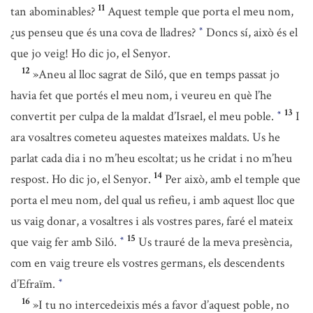
11
tan abominables?
Aquest temple que porta el meu nom,
¿us penseu que és una cova de lladres?
Doncs sí, això és el
*
que jo veig! Ho dic jo, el Senyor.
12
»Aneu al lloc sagrat de Siló, que en temps passat jo
havia fet que portés el meu nom, i veureu en què l’he
13
convertit per culpa de la maldat d’Israel, el meu poble.
I
*
ara vosaltres cometeu aquestes mateixes maldats. Us he
parlat cada dia i no m’heu escoltat; us he cridat i no m’heu
14
respost. Ho dic jo, el Senyor.
Per això, amb el temple que
porta el meu nom, del qual us refieu, i amb aquest lloc que
us vaig donar, a vosaltres i als vostres pares, faré el mateix
15
que vaig fer amb Siló.
Us trauré de la meva presència,
*
com en vaig treure els vostres germans, els descendents
d’Efraïm.
*
16
»I tu no intercedeixis més a favor d’aquest poble, no