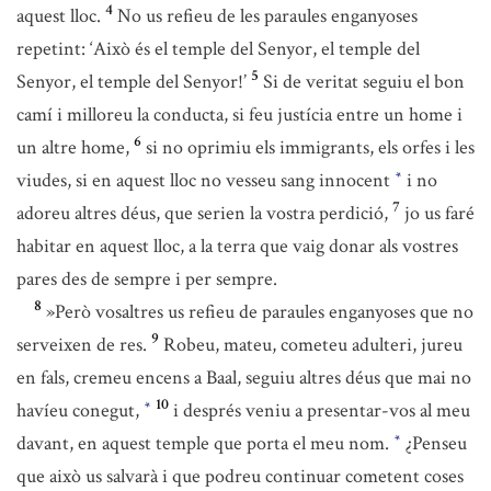
4
aquest lloc.
No us refieu de les paraules enganyoses
repetint: ‘Això és el temple del Senyor, el temple del
5
Senyor, el temple del Senyor!’
Si de veritat seguiu el bon
camí i milloreu la conducta, si feu justícia entre un home i
6
un altre home,
si no oprimiu els immigrants, els orfes i les
viudes, si en aquest lloc no vesseu sang innocent
i no
*
7
adoreu altres déus, que serien la vostra perdició,
jo us faré
habitar en aquest lloc, a la terra que vaig donar als vostres
pares des de sempre i per sempre.
8
»Però vosaltres us refieu de paraules enganyoses que no
9
serveixen de res.
Robeu, mateu, cometeu adulteri, jureu
en fals, cremeu encens a Baal, seguiu altres déus que mai no
10
havíeu conegut,
i després veniu a presentar-vos al meu
*
davant, en aquest temple que porta el meu nom.
¿Penseu
*
que això us salvarà i que podreu continuar cometent coses