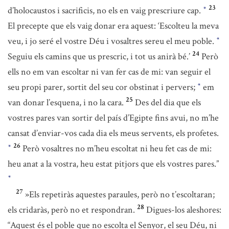
23
d’holocaustos i sacrificis, no els en vaig prescriure cap.
*
El precepte que els vaig donar era aquest: ‘Escolteu la meva
veu, i jo seré el vostre Déu i vosaltres sereu el meu poble.
*
24
Seguiu els camins que us prescric, i tot us anirà bé.’
Però
ells no em van escoltar ni van fer cas de mi: van seguir el
seu propi parer, sortit del seu cor obstinat i pervers;
em
*
25
van donar l’esquena, i no la cara.
Des del dia que els
vostres pares van sortir del país d’Egipte fins avui, no m’he
cansat d’enviar-vos cada dia els meus servents, els profetes.
26
Però vosaltres no m’heu escoltat ni heu fet cas de mi:
*
heu anat a la vostra, heu estat pitjors que els vostres pares.”
*
27
»Els repetiràs aquestes paraules, però no t’escoltaran;
28
els cridaràs, però no et respondran.
Digues-los aleshores:
“Aquest és el poble que no escolta el Senyor, el seu Déu, ni