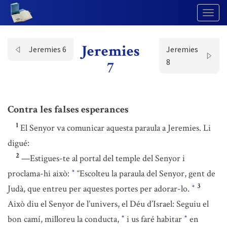
Togg
Navig
Jeremies
Jeremies 6
Jeremies
8
7
Contra les falses esperances
1
El Senyor va comunicar aquesta paraula a Jeremies. Li
digué:
2
—Estigues-te al portal del temple del Senyor i
proclama-hi això:
“Escolteu la paraula del Senyor, gent de
*
3
Judà, que entreu per aquestes portes per adorar-lo.
*
Això diu el Senyor de l’univers, el Déu d’Israel: Seguiu el
bon camí, milloreu la conducta,
i us faré habitar
en
*
*