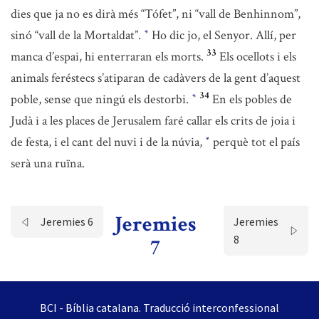
dies que ja no es dirà més “Tófet”, ni “vall de Benhinnom”,
sinó “vall de la Mortaldat”.
Ho dic jo, el Senyor. Allí, per
*
33
manca d’espai, hi enterraran els morts.
Els ocellots i els
animals feréstecs s’atiparan de cadàvers de la gent d’aquest
34
poble, sense que ningú els destorbi.
En els pobles de
*
Judà i a les places de Jerusalem faré callar els crits de joia i
de festa, i el cant del nuvi i de la núvia,
perquè tot el país
*
serà una ruïna.
Jeremies
Jeremies 6
Jeremies
8
7
BCI - Bíblia catalana. Traducció interconfessional