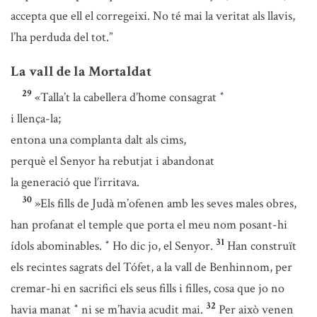
accepta que ell el corregeixi. No té mai la veritat als llavis,
l’ha perduda del tot.”
La vall de la Mortaldat
29
«Talla’t la cabellera d’home consagrat
*
i llença-la;
entona una complanta dalt als cims,
perquè el Senyor ha rebutjat i abandonat
la generació que l’irritava.
30
»Els fills de Judà m’ofenen amb les seves males obres,
han profanat el temple que porta el meu nom posant-hi
31
ídols abominables.
Ho dic jo, el Senyor.
Han construït
*
els recintes sagrats del Tófet, a la vall de Benhinnom, per
cremar-hi en sacrifici els seus fills i filles, cosa que jo no
32
havia manat
ni se m’havia acudit mai.
Per això venen
*