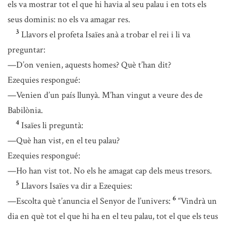
els va mostrar tot el que hi havia al seu palau i en tots els
seus dominis: no els va amagar res.
3
Llavors el profeta Isaïes anà a trobar el rei i li va
preguntar:
—D’on venien, aquests homes? Què t’han dit?
Ezequies respongué:
—Venien d’un país llunyà. M’han vingut a veure des de
Babilònia.
4
Isaïes li preguntà:
—Què han vist, en el teu palau?
Ezequies respongué:
—Ho han vist tot. No els he amagat cap dels meus tresors.
5
Llavors Isaïes va dir a Ezequies:
6
—Escolta què t’anuncia el Senyor de l’univers:
“Vindrà un
dia en què tot el que hi ha en el teu palau, tot el que els teus