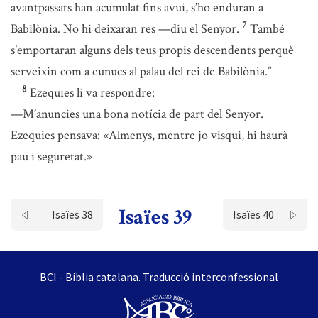
avantpassats han acumulat fins avui, s’ho enduran a
7
Babilònia. No hi deixaran res —diu el Senyor.
També
s’emportaran alguns dels teus propis descendents perquè
serveixin com a eunucs al palau del rei de Babilònia.”
8
Ezequies li va respondre:
—M’anuncies una bona notícia de part del Senyor.
Ezequies pensava: «Almenys, mentre jo visqui, hi haurà
pau i seguretat.»
Isaïes 39
Isaïes 38
Isaïes 40
BCI - Bíblia catalana. Traducció interconfessional