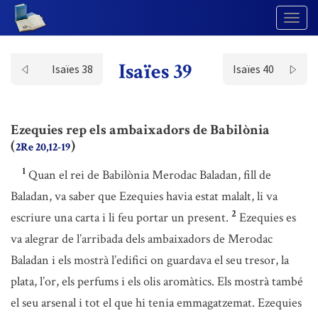
Togg
Navig
Isaïes 39
Isaïes 38
Isaïes 40
Ezequies rep els ambaixadors de Babilònia
(
)
2Re 20,12-19
1
Quan el rei de Babilònia Merodac Baladan, fill de
Baladan, va saber que Ezequies havia estat malalt, li va
2
escriure una carta i li feu portar un present.
Ezequies es
va alegrar de l’arribada dels ambaixadors de Merodac
Baladan i els mostrà l’edifici on guardava el seu tresor, la
plata, l’or, els perfums i els olis aromàtics. Els mostrà també
el seu arsenal i tot el que hi tenia emmagatzemat. Ezequies