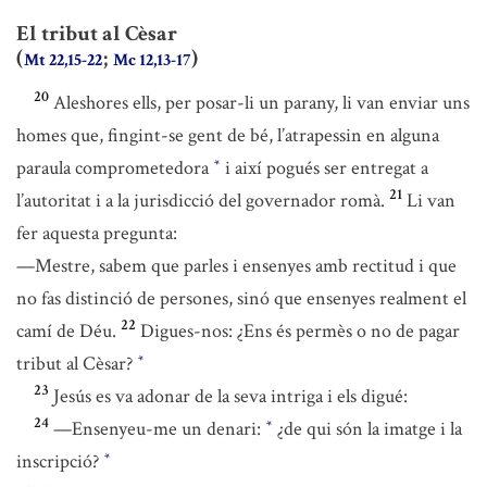
El tribut al Cèsar
(
;
)
Mt 22,15-22
Mc 12,13-17
20
Aleshores ells, per posar-li un parany, li van enviar uns
homes que, fingint-se gent de bé, l’atrapessin en alguna
paraula comprometedora
i així pogués ser entregat a
*
21
l’autoritat i a la jurisdicció del governador romà.
Li van
fer aquesta pregunta:
—Mestre, sabem que parles i ensenyes amb rectitud i que
no fas distinció de persones, sinó que ensenyes realment el
22
camí de Déu.
Digues-nos: ¿Ens és permès o no de pagar
tribut al Cèsar?
*
23
Jesús es va adonar de la seva intriga i els digué:
24
—Ensenyeu-me un denari:
¿de qui són la imatge i la
*
inscripció?
*