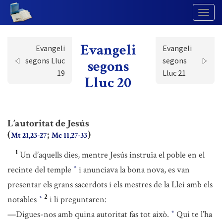
Togg
Navig
Evangeli
Evangeli
Evangeli
segons Lluc
segons
segons
19
Lluc 21
Lluc 20
L’autoritat de Jesús
(
;
)
Mt 21,23-27
Mc 11,27-33
1
Un d’aquells dies, mentre Jesús instruïa el poble en el
recinte del temple
i anunciava la bona nova, es van
*
presentar els grans sacerdots i els mestres de la Llei amb els
2
notables
i li preguntaren:
*
—Digues-nos amb quina autoritat fas tot això.
Qui te l’ha
*