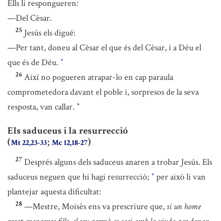
Ells li respongueren:
—Del Cèsar.
25
Jesús els digué:
—Per tant, doneu al Cèsar el que és del Cèsar, i a Déu el
que és de Déu.
*
26
Així no pogueren atrapar-lo en cap paraula
comprometedora davant el poble i, sorpresos de la seva
resposta, van callar.
*
Els saduceus i la resurrecció
(
;
)
Mt 22,23-33
Mc 12,18-27
27
Després alguns dels saduceus anaren a trobar Jesús. Els
saduceus neguen que hi hagi resurrecció;
per això li van
*
plantejar aquesta dificultat:
28
—Mestre, Moisès ens va prescriure que,
si un home