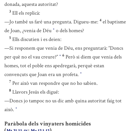
donada, aquesta autoritat?
3
Ell els replicà:
4
—Jo també us faré una pregunta. Digueu-me:
el baptisme
de Joan, ¿venia de Déu
o dels homes?
*
5
Ells discutien i es deien:
—Si responem que venia de Déu, ens preguntarà: “Doncs
6
per què no el vau creure?”
Però si diem que venia dels
*
homes, tot el poble ens apedregarà, perquè estan
convençuts que Joan era un profeta.
*
7
Per això van respondre que no ho sabien.
8
Llavors Jesús els digué:
—Doncs jo tampoc no us dic amb quina autoritat faig tot
això.
*
Paràbola dels vinyaters homicides
(
;
)
Mt 21,33-46
Mc 12,1-12