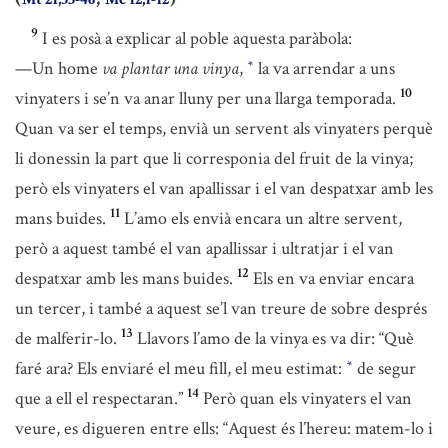
9
I es posà a explicar al poble aquesta paràbola:
—Un home
va plantar una vinya
,
la va arrendar a uns
*
10
vinyaters i se’n va anar lluny per una llarga temporada.
Quan va ser el temps, envià un servent als vinyaters perquè
li donessin la part que li corresponia del fruit de la vinya;
però els vinyaters el van apallissar i el van despatxar amb les
11
mans buides.
L’amo els envià encara un altre servent,
però a aquest també el van apallissar i ultratjar i el van
12
despatxar amb les mans buides.
Els en va enviar encara
un tercer, i també a aquest se’l van treure de sobre després
13
de malferir-lo.
Llavors l’amo de la vinya es va dir: “Què
faré ara? Els enviaré el meu fill, el meu estimat:
de segur
*
14
que a ell el respectaran.”
Però quan els vinyaters el van
veure, es digueren entre ells: “Aquest és l’hereu: matem-lo i