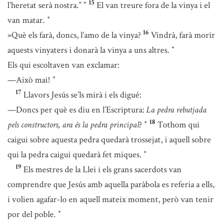
15
l’heretat serà nostra.”
El van treure fora de la vinya i el
*
van matar.
*
16
»Què els farà, doncs, l’amo de la vinya?
Vindrà, farà morir
aquests vinyaters i donarà la vinya a uns altres.
*
Els qui escoltaven van exclamar:
—Això mai!
*
17
Llavors Jesús se’ls mirà i els digué:
—Doncs per què es diu en l’Escriptura:
La pedra rebutjada
18
pels constructors, ara és la pedra principal
?
Tothom qui
*
caigui sobre aquesta pedra quedarà trossejat, i aquell sobre
qui la pedra caigui quedarà fet miques.
*
19
Els mestres de la Llei i els grans sacerdots van
comprendre que Jesús amb aquella paràbola es referia a ells,
i volien agafar-lo en aquell mateix moment, però van tenir
por del poble.
*