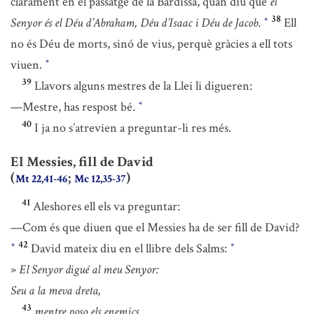
clarament en el passatge de la Bardissa, quan diu que
el
38
Senyor és el Déu d’Abraham, Déu d’Isaac i Déu de Jacob
.
Ell
*
no és Déu de morts, sinó de vius, perquè gràcies a ell tots
viuen.
*
39
Llavors alguns mestres de la Llei li digueren:
—Mestre, has respost bé.
*
40
I ja no s’atrevien a preguntar-li res més.
El Messies, fill de David
(
;
)
Mt 22,41-46
Mc 12,35-37
41
Aleshores ell els va preguntar:
—Com és que diuen que el Messies ha de ser fill de David?
42
David mateix diu en el llibre dels Salms:
*
*
»
El Senyor digué al meu Senyor:
Seu a la meva dreta,
43
mentre poso els enemics