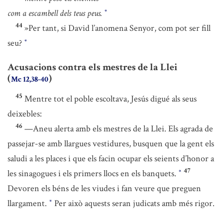
com a escambell dels teus peus.
*
44
»Per tant, si David l’anomena Senyor, com pot ser fill
seu?
*
Acusacions contra els mestres de la Llei
(
)
Mc 12,38-40
45
Mentre tot el poble escoltava, Jesús digué als seus
deixebles:
46
—Aneu alerta amb els mestres de la Llei. Els agrada de
passejar-se amb llargues vestidures, busquen que la gent els
saludi a les places i que els facin ocupar els seients d’honor a
47
les sinagogues i els primers llocs en els banquets.
*
Devoren els béns de les viudes i fan veure que preguen
llargament.
Per això aquests seran judicats amb més rigor.
*