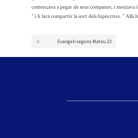
començava a pegar als seus companys, i menjava i
i li farà compartir la sort dels hipòcrites.
Allà h
*
*
Evangeli segons Mateu 23