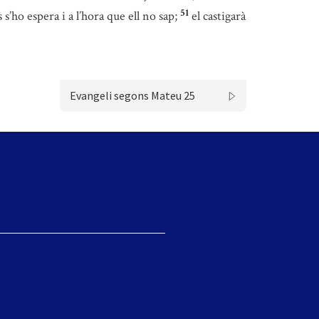
51
s’ho espera i a l’hora que ell no sap;
el castigarà
Evangeli segons Mateu 25