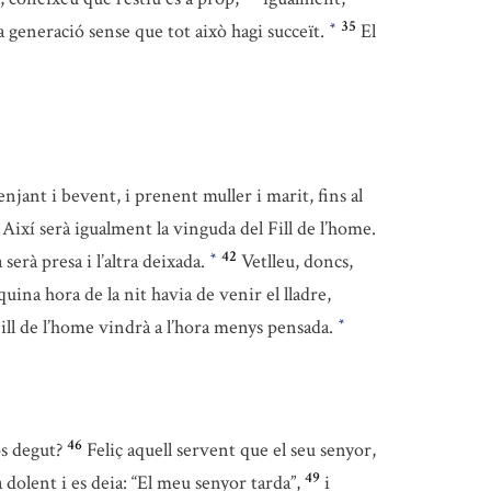
35
a generació sense que tot això hagi succeït.
El
*
njant i bevent, i prenent muller i marit, fins al
Així serà igualment la vinguda del Fill de l’home.
42
 serà presa i l’altra deixada.
Vetlleu, doncs,
*
uina hora de la nit havia de venir el lladre,
Fill de l’home vindrà a l’hora menys pensada.
*
46
ps degut?
Feliç aquell servent que el seu senyor,
49
 dolent i es deia: “El meu senyor tarda”,
i