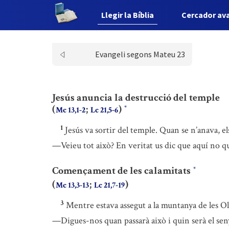
Llegir la Bíblia
Cercador av
Evangeli segons Mateu 23
Jesús anuncia la destrucció del temple
(
;
)
*
Mc 13,1-2
Lc 21,5-6
1
Jesús va sortir del temple. Quan se n’anava, els
—Veieu tot això? En veritat us dic que aquí no qu
Començament de les calamitats
*
(
;
)
Mc 13,3-13
Lc 21,7-19
3
Mentre estava assegut a la muntanya de les Oli
—Digues-nos quan passarà això i quin serà el seny