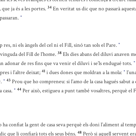
34
 que ja és a les portes.
En veritat us dic que no passarà aquest
 passaran.
*
res, ni els àngels del cel ni el Fill, sinó tan sols el Pare.
*
38
 vinguda del Fill de l’home.
Els dies abans del diluvi anaven me
an adonar de res fins que va venir el diluvi i se’ls endugué tots.
*
41
res i l’altre deixat;
i dues dones que moldran a la mola:
l’una
*
43
r.
Prou que ho compreneu: si l’amo de la casa hagués sabut a q
*
44
a casa.
Per això, estigueu a punt també vosaltres, perquè el 
*
mo ha confiat la gent de casa seva perquè els doni l’aliment al tem
48
dic que li confiarà tots els seus béns.
Però si aquell servent era