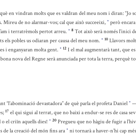
què en vindran molts que es valdran del meu nom i diran: “Jo so
. Mireu de no alarmar-vos; cal que això succeeixi,
però encara n
*
8
 fam i terratrèmols pertot arreu.
Tot això serà només l’inici d
*
10
ots els pobles us odiaran per causa del meu nom.
Llavors molt
*
12
tes i enganyaran molta gent.
I el mal augmentarà tant, que es
*
bona nova del Regne serà anunciada per tota la terra, perquè to
 sant “l’abominació devastadora” de què parla el profeta Daniel
—q
*
17
s;
el qui sigui al terrat, que no baixi a endur-se res de casa sev
20
 o el criïn aquells dies!
Pregueu que no hàgiu de fugir a l’hi
*
s de la creació del món fins ara
ni tornarà a haver-n’hi cap més
*