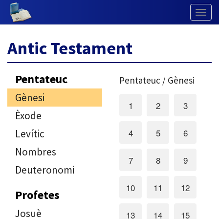
Togg
Navig
Antic Testament
Pentateuc
Pentateuc / Gènesi
Gènesi
1
2
3
Èxode
4
5
6
Levític
Nombres
7
8
9
Deuteronomi
10
11
12
Profetes
Josuè
13
14
15