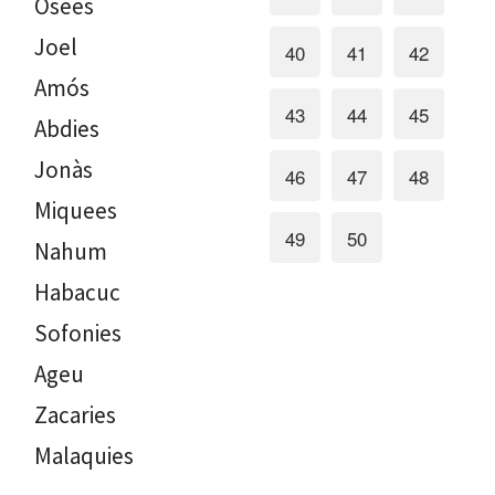
Osees
Joel
40
41
42
Amós
43
44
45
Abdies
Jonàs
46
47
48
Miquees
49
50
Nahum
Habacuc
Sofonies
Ageu
Zacaries
Malaquies