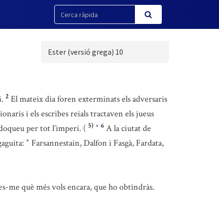
Ester (versió grega) 10
2
.
El mateix dia foren exterminats els adversaris
onaris i els escribes reials tractaven els jueus
5)
6
doqueu per tot l’imperi. (
A la ciutat de
*
gaguita:
Farsannestain, Dalfon i Fasgà, Fardata,
*
es-me què més vols encara, que ho obtindràs.