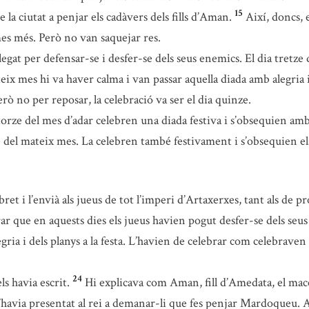
15
de la ciutat a penjar els cadàvers dels fills d’Aman.
Així, doncs, 
es més. Però no van saquejar res.
plegat per defensar-se i desfer-se dels seus enemics. El dia tretz
eix mes hi va haver calma i van passar aquella diada amb alegria i
erò no per reposar, la celebració va ser el dia quinze.
torze del mes d’adar celebren una diada festiva i s’obsequien amb r
ze del mateix mes. La celebren també festivament i s’obsequien els
et i l’envià als jueus de tot l’imperi d’Artaxerxes, tant als de pr
que en aquests dies els jueus havien pogut desfer-se dels seus e
gria i dels planys a la festa. L’havien de celebrar com celebraven 
24
s havia escrit.
Hi explicava com Aman, fill d’Amedata, el mace
’havia presentat al rei a demanar-li que fes penjar Mardoqueu. A