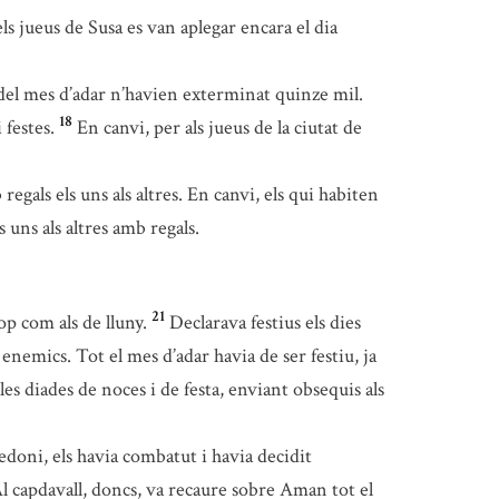
els jueus de Susa es van aplegar encara el dia
e del mes d’adar n’havien exterminat quinze mil.
18
 festes.
En canvi, per als jueus de la ciutat de
egals els uns als altres. En canvi, els qui habiten
 uns als altres amb regals.
21
op com als de lluny.
Declarava festius els dies
nemics. Tot el mes d’adar havia de ser festiu, ja
les diades de noces i de festa, enviant obsequis als
doni, els havia combatut i havia decidit
l capdavall, doncs, va recaure sobre Aman tot el