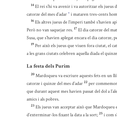
14
El rei s’hi va avenir i va autoritzar els jueus 
catorze del mes d’adar
i mataren tres-cents hom
*
16
Els altres jueus de l’imperi també s’havien a
17
Però no van saquejar res.
El dia catorze del mat
Susa, que s’havien aplegat encara el dia catorze, p
19
Per això els jueus que viuen fora ciutat, el ca
a les grans ciutats celebren aquella diada el quin
La festa dels Purim
20
Mardoqueu va escriure aquests fets en un llibr
22
catorze i quinze del mes d’adar
per commemorar 
que durant aquest mes havien passat del dol a l’ale
amics i als pobres.
23
Els jueus van acceptar això que Mardoqueu el
25
d’exterminar-los fixant la data a la sort;
i com s