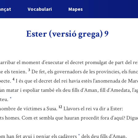
ançat
Vocabulari
Mapes
Ester (versió grega) 9
arribar el moment d’executar el decret promulgat de part del rei
3
e els tenien.
De fet, els governadors de les províncies, els funci
4
ecte.
I és que el decret del rei havia estès l’anomenada de Mar
an matar i espoliar també els deu fills d’Aman, fill d’Amedata, l’a
uteu.
*
12
l nombre de víctimes a Susa.
Llavors el rei va dir a Ester:
nts homes. Com et sembla que hauran procedit fora d’aquí? Digu
 han fet avui i penjar els cadàvers
dels deu fills d’Aman.
*