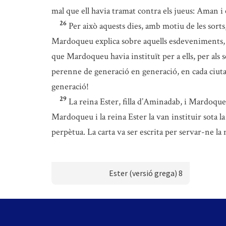
mal que ell havia tramat contra els jueus: Aman i el
26
Per això aquests dies, amb motiu de les sor
Mardoqueu explica sobre aquells esdeveniments, atè
que Mardoqueu havia instituït per a ells, per als 
perenne de generació en generació, en cada ciutat
generació!
29
La reina Ester, filla d’Aminadab, i Mardoqueu,
Mardoqueu i la reina Ester la van instituir sota l
perpètua. La carta va ser escrita per servar-ne l
Ester (versió grega) 8