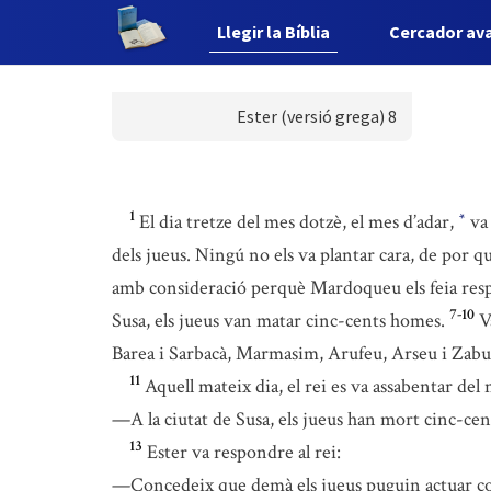
Llegir la Bíblia
Cercador av
Ester (versió grega) 8
1
El dia tretze del mes dotzè, el mes d’adar,
va 
*
dels jueus. Ningú no els va plantar cara, de por qu
amb consideració perquè Mardoqueu els feia resp
7-10
Susa, els jueus van matar cinc-cents homes.
V
Barea i Sarbacà, Marmasim, Arufeu, Arseu i Zab
11
Aquell mateix dia, el rei es va assabentar de
—A la ciutat de Susa, els jueus han mort cinc-ce
13
Ester va respondre al rei:
—Concedeix que demà els jueus puguin actuar com