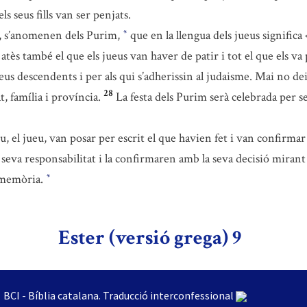
s seus fills van ser penjats.
ts, s’anomenen dels Purim,
que en la llengua dels jueus significa 
*
s també el que els jueus van haver de patir i tot el que els va 
seus descendents i per als qui s’adherissin al judaisme. Mai no d
28
, família i província.
La festa dels Purim serà celebrada per 
 el jueu, van posar per escrit el que havien fet i van confirmar la
a seva responsabilitat i la confirmaren amb la seva decisió mirant
a memòria.
*
Ester (versió grega) 9
BCI - Bíblia catalana. Traducció interconfessional