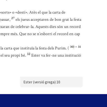
«sorts» o «destí». Atès el que la carta de
27
passar,
els jueus acceptaren de bon grat la festa
eixaran de celebrar-la. Aquests dies són un record
sempre més. Que no se n’esborri el record en cap
30)
31
 carta que instituïa la festa dels Purim. (
*
32
 el seu propi bé.
Ester va fer-ne una institució
Ester (versió grega) 10