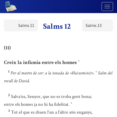
Togg
Navig
Salms 12
Salms 11
Salms 13
(11)
Creix la infàmia entre els homes
*
1
Per al mestre de cor: a la tonada de «Haixeminit».
Salm del
*
recull de David.
2
Salva’ns, Senyor, que no es troba gent bona;
entre els homes ja no hi ha fidelitat.
*
3
Tot el que es diuen l’un a l’altre són enganys,