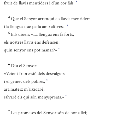
fruit de llavis mentiders i d’un cor fals.
*
4
Que el Senyor arrenqui els llavis mentiders
i la llengua que parla amb altivesa.
*
5
Ells diuen: «La llengua ens fa forts,
els nostres llavis ens defensen:
quin senyor ens pot manar?»
*
6
Diu el Senyor:
«Veient l’opressió dels desvalguts
i el gemec dels pobres,
*
ara mateix m’aixecaré,
salvaré els qui són menyspreats.»
*
7
Les promeses del Senyor són de bona llei;