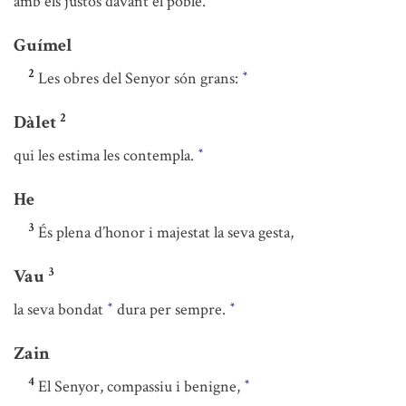
amb els justos davant el poble.
Guímel
2
Les obres del Senyor són grans:
*
2
Dàlet
qui les estima les contempla.
*
He
3
És plena d’honor i majestat la seva gesta,
3
Vau
la seva bondat
dura per sempre.
*
*
Zain
4
El Senyor, compassiu i benigne,
*