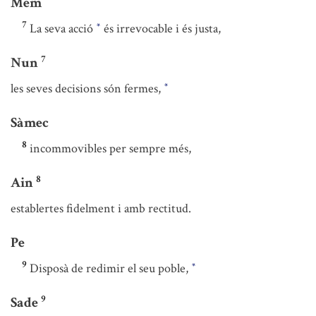
Mem
7
La seva acció
és irrevocable i és justa,
*
7
Nun
les seves decisions són fermes,
*
Sàmec
8
incommovibles per sempre més,
8
Ain
establertes fidelment i amb rectitud.
Pe
9
Disposà de redimir el seu poble,
*
9
Sade