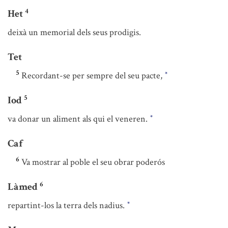
4
Het
deixà un memorial dels seus prodigis.
Tet
5
Recordant-se per sempre del seu pacte,
*
5
Iod
va donar un aliment als qui el veneren.
*
Caf
6
Va mostrar al poble el seu obrar poderós
6
Làmed
repartint-los la terra dels nadius.
*