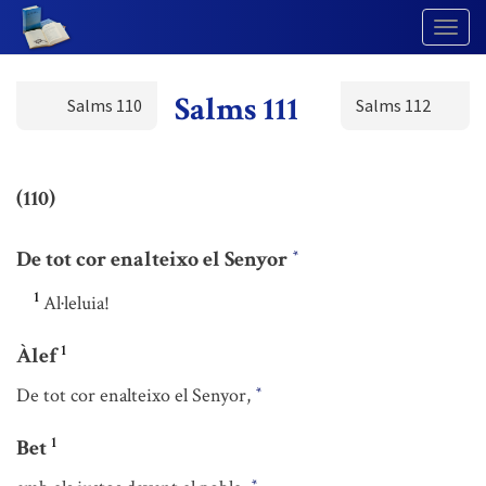
Togg
Navig
Salms 111
Salms 110
Salms 112
(110)
De tot cor enalteixo el Senyor
*
1
Al·leluia!
1
Àlef
De tot cor enalteixo el Senyor,
*
1
Bet
*