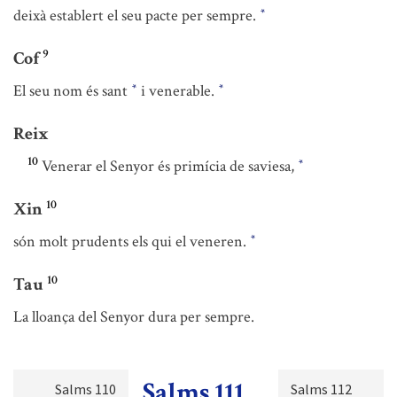
deixà establert el seu pacte per sempre.
*
9
Cof
El seu nom és sant
i venerable.
*
*
Reix
10
Venerar el Senyor és primícia de saviesa,
*
10
Xin
són molt prudents els qui el veneren.
*
10
Tau
La lloança del Senyor dura per sempre.
Salms 111
Salms 110
Salms 112