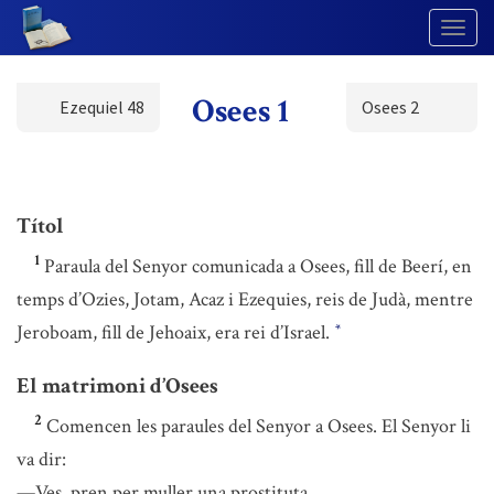
Togg
Navig
Osees 1
Ezequiel 48
Osees 2
Títol
1
Paraula del Senyor comunicada a Osees, fill de Beerí, en
temps d’Ozies, Jotam, Acaz i Ezequies, reis de Judà, mentre
Jeroboam, fill de Jehoaix, era rei d’Israel.
*
El matrimoni d’Osees
2
Comencen les paraules del Senyor a Osees. El Senyor li
va dir:
—Ves, pren per muller una prostituta