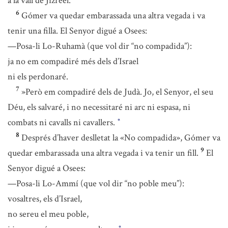
a la vall de Jizreel.
6
Gómer va quedar embarassada una altra vegada i va
tenir una filla. El Senyor digué a Osees:
—Posa-li Lo-Ruhamà (que vol dir “no compadida”):
ja no em compadiré més dels d’Israel
ni els perdonaré.
7
»Però em compadiré dels de Judà. Jo, el Senyor, el seu
Déu, els salvaré, i no necessitaré ni arc ni espasa, ni
combats ni cavalls ni cavallers.
*
8
Després d’haver deslletat la «No compadida», Gómer va
9
quedar embarassada una altra vegada i va tenir un fill.
El
Senyor digué a Osees:
—Posa-li Lo-Ammí (que vol dir “no poble meu”):
vosaltres, els d’Israel,
no sereu el meu poble,
*