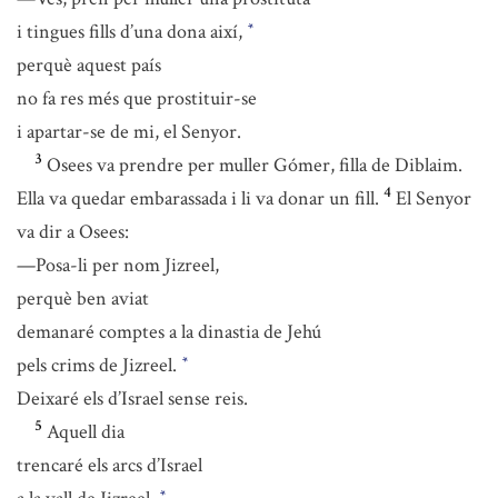
i tingues fills d’una dona així,
*
perquè aquest país
no fa res més que prostituir-se
i apartar-se de mi, el Senyor.
3
Osees va prendre per muller Gómer, filla de Diblaim.
4
Ella va quedar embarassada i li va donar un fill.
El Senyor
va dir a Osees:
—Posa-li per nom Jizreel,
perquè ben aviat
demanaré comptes a la dinastia de Jehú
pels crims de Jizreel.
*
Deixaré els d’Israel sense reis.
5
Aquell dia
trencaré els arcs d’Israel
*