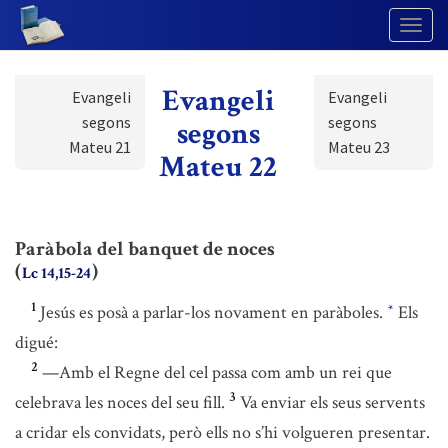
Togg
Navig
Evangeli
Evangeli
Evangeli
segons
segons
segons
Mateu 21
Mateu 23
Mateu 22
Paràbola del banquet de noces
(
)
Lc 14,15-24
1
Jesús es posà a parlar-los novament en paràboles.
Els
*
digué:
2
—Amb el Regne del cel passa com amb un rei que
3
celebrava les noces del seu fill.
Va enviar els seus servents
a cridar els convidats, però ells no s’hi volgueren presentar.