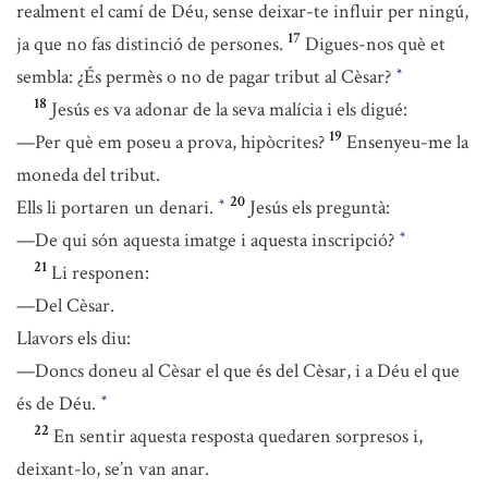
realment el camí de Déu, sense deixar-te influir per ningú,
17
ja que no fas distinció de persones.
Digues-nos què et
sembla: ¿És permès o no de pagar tribut al Cèsar?
*
18
Jesús es va adonar de la seva malícia i els digué:
19
—Per què em poseu a prova, hipòcrites?
Ensenyeu-me la
moneda del tribut.
20
Ells li portaren un denari.
Jesús els preguntà:
*
—De qui són aquesta imatge i aquesta inscripció?
*
21
Li responen:
—Del Cèsar.
Llavors els diu:
—Doncs doneu al Cèsar el que és del Cèsar, i a Déu el que
és de Déu.
*
22
En sentir aquesta resposta quedaren sorpresos i,
deixant-lo, se’n van anar.