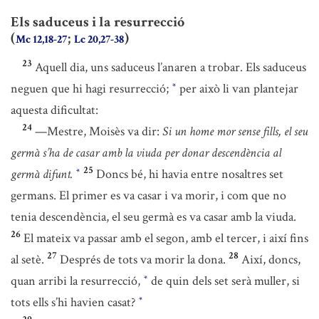
Els saduceus i la resurrecció
(
;
)
Mc 12,18-27
Lc 20,27-38
23
Aquell dia, uns saduceus l’anaren a trobar. Els saduceus
neguen que hi hagi resurrecció;
per això li van plantejar
*
aquesta dificultat:
24
—Mestre, Moisès va dir:
Si un home mor sense fills, el seu
germà s’ha de casar amb la viuda per donar descendència al
25
germà difunt.
Doncs bé, hi havia entre nosaltres set
*
germans. El primer es va casar i va morir, i com que no
tenia descendència, el seu germà es va casar amb la viuda.
26
El mateix va passar amb el segon, amb el tercer, i així fins
27
28
al setè.
Després de tots va morir la dona.
Així, doncs,
quan arribi la resurrecció,
de quin dels set serà muller, si
*
tots ells s’hi havien casat?
*