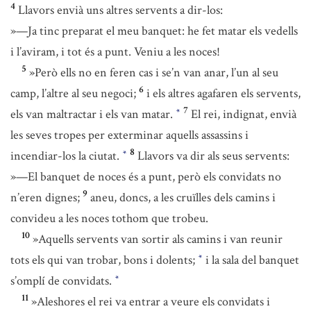
4
Llavors envià uns altres servents a dir-los:
»—Ja tinc preparat el meu banquet: he fet matar els vedells
i l’aviram, i tot és a punt. Veniu a les noces!
5
»Però ells no en feren cas i se’n van anar, l’un al seu
6
camp, l’altre al seu negoci;
i els altres agafaren els servents,
7
els van maltractar i els van matar.
El rei, indignat, envià
*
les seves tropes per exterminar aquells assassins i
8
incendiar-los la ciutat.
Llavors va dir als seus servents:
*
»—El banquet de noces és a punt, però els convidats no
9
n’eren dignes;
aneu, doncs, a les cruïlles dels camins i
convideu a les noces tothom que trobeu.
10
»Aquells servents van sortir als camins i van reunir
tots els qui van trobar, bons i dolents;
i la sala del banquet
*
s’omplí de convidats.
*
11
»Aleshores el rei va entrar a veure els convidats i