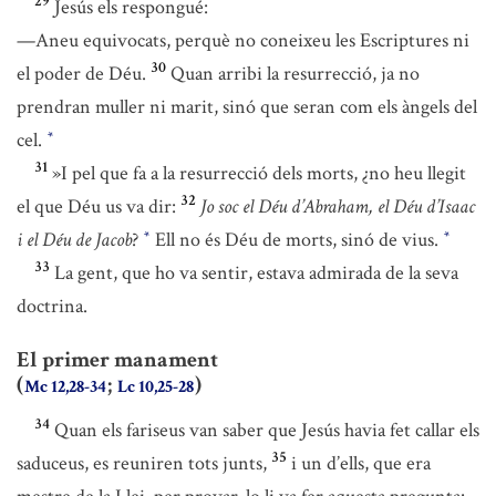
29
Jesús els respongué:
—Aneu equivocats, perquè no coneixeu les Escriptures ni
30
el poder de Déu.
Quan arribi la resurrecció, ja no
prendran muller ni marit, sinó que seran com els àngels del
cel.
*
31
»I pel que fa a la resurrecció dels morts, ¿no heu llegit
32
el que Déu us va dir:
Jo soc el Déu d’Abraham, el Déu d’Isaac
i el Déu de Jacob
?
Ell no és Déu de morts, sinó de vius.
*
*
33
La gent, que ho va sentir, estava admirada de la seva
doctrina.
El primer manament
(
;
)
Mc 12,28-34
Lc 10,25-28
34
Quan els fariseus van saber que Jesús havia fet callar els
35
saduceus, es reuniren tots junts,
i un d’ells, que era