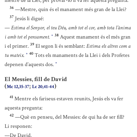
mestre de la Llei, per provar-lo li va fer aquesta pregunta:
36
—Mestre, quin és el manament més gran de la Llei?
37
Jesús li digué:
—
Estima el Senyor, el teu Déu, amb tot el cor, amb tota l’ànima
38
i amb tot el pensament.
Aquest manament és el més gran
*
39
i el primer.
El segon li és semblant:
Estima els altres com a
40
tu mateix.
Tots els manaments de la Llei i dels Profetes
*
depenen d’aquests dos.
*
El Messies, fill de David
(
;
)
Mc 12,35-37
Lc 20,41-44
41
Mentre els fariseus estaven reunits, Jesús els va fer
aquesta pregunta:
42
—Què en penseu, del Messies: de qui ha de ser fill?
Li responen:
—De David.