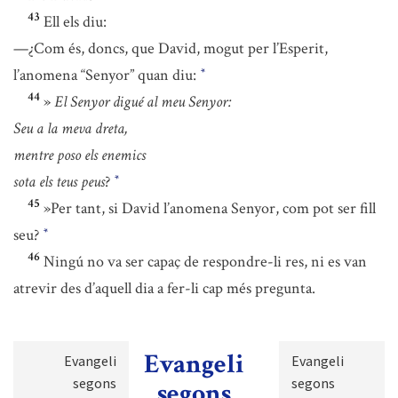
43
Ell els diu:
—¿Com és, doncs, que David, mogut per l’Esperit,
l’anomena “Senyor” quan diu:
*
44
»
El Senyor digué al meu Senyor:
Seu a la meva dreta,
mentre poso els enemics
sota els teus peus
?
*
45
»Per tant, si David l’anomena Senyor, com pot ser fill
seu?
*
46
Ningú no va ser capaç de respondre-li res, ni es van
atrevir des d’aquell dia a fer-li cap més pregunta.
Evangeli
Evangeli
Evangeli
segons
segons
segons