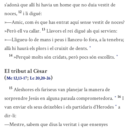
s’adonà que allí hi havia un home que no duia vestit de
12
noces,
i li digué:
»—Amic, com és que has entrat aquí sense vestit de noces?
13
»Però ell va callar.
Llavors el rei digué als qui servien:
»—Lligueu-lo de mans i peus i llanceu-lo fora, a la tenebra;
allà hi haurà els plors i el cruixit de dents.
*
14
»Perquè molts són cridats, però pocs són escollits.
*
El tribut al Cèsar
(
;
)
Mc 12,13-17
Lc 20,20-26
15
Aleshores els fariseus van planejar la manera de
16
sorprendre Jesús en alguna paraula comprometedora.
I
*
van enviar els seus deixebles i els partidaris d’Herodes
a
*
dir-li:
—Mestre, sabem que dius la veritat i que ensenyes