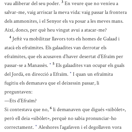
3
vau alliberar del seu poder.
En veure que no veníeu a
salvar-me, vaig arriscar la meva vida: vaig passar la frontera
dels ammonites, i el Senyor els va posar a les meves mans.
Així, doncs, per què heu vingut avui a atacar-me?
4
Jeftè va mobilitzar llavors tots els homes de Galaad i
atacà els efraïmites. Els galaadites van derrotar els
efraïmites, que els acusaven d’haver desertat d’Efraïm per
5
passar-se a Manassès.
Els galaadites van ocupar els guals
*
del Jordà, en direcció a Efraïm.
I quan un efraïmita
*
fugitiu els demanava que el deixessin passar, li
preguntaven:
—Ets d’Efraïm?
6
Si contestava que no,
li demanaven que digués «xibòlet»,
però ell deia «sibòlet», perquè no sabia pronunciar-ho
correctament.
Aleshores l’agafaven i el degollaven vora
*