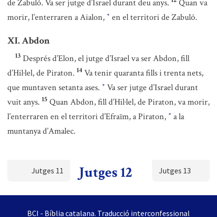
12
de Zabuló. Va ser jutge d’Israel durant deu anys.
Quan va
morir, l’enterraren a Aialon,
en el territori de Zabuló.
*
XI. Abdon
13
Després d’Elon, el jutge d’Israel va ser Abdon, fill
14
d’Hil·lel, de Piraton.
Va tenir quaranta fills i trenta nets,
que muntaven setanta ases.
Va ser jutge d’Israel durant
*
15
vuit anys.
Quan Abdon, fill d’Hil·lel, de Piraton, va morir,
l’enterraren en el territori d’Efraïm, a Piraton,
a la
*
muntanya d’Amalec.
Jutges 12
Jutges 11
Jutges 13
BCI - Bíblia catalana. Traducció interconfessional