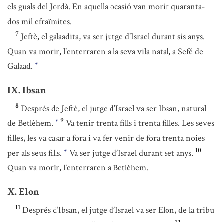
els guals del Jordà. En aquella ocasió van morir quaranta-
dos mil efraïmites.
7
Jeftè, el galaadita, va ser jutge d’Israel durant sis anys.
Quan va morir, l’enterraren a la seva vila natal, a Sefé de
Galaad.
*
IX. Ibsan
8
Després de Jeftè, el jutge d’Israel va ser Ibsan, natural
9
de Betlèhem.
Va tenir trenta fills i trenta filles. Les seves
*
filles, les va casar a fora i va fer venir de fora trenta noies
10
per als seus fills.
Va ser jutge d’Israel durant set anys.
*
Quan va morir, l’enterraren a Betlèhem.
X. Elon
11
Després d’Ibsan, el jutge d’Israel va ser Elon, de la tribu