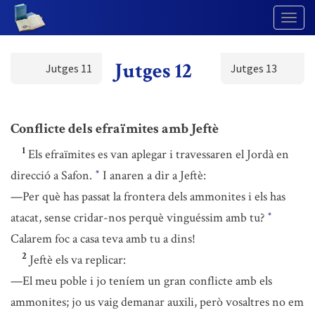
Togg
Navig
Jutges 12
Jutges 11
Jutges 13
Conflicte dels efraïmites amb Jeftè
1
Els efraïmites es van aplegar i travessaren el Jordà en
direcció a Safon.
I anaren a dir a Jeftè:
*
—Per què has passat la frontera dels ammonites i els has
atacat, sense cridar-nos perquè vinguéssim amb tu?
*
Calarem foc a casa teva amb tu a dins!
2
Jeftè els va replicar:
—El meu poble i jo teníem un gran conflicte amb els
ammonites; jo us vaig demanar auxili, però vosaltres no em