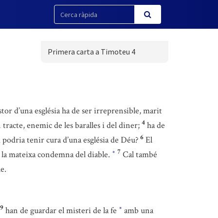
Primera carta a Timoteu 4
stor d’una església ha de ser irreprensible, marit
4
 tracte, enemic de les baralles i del diner;
ha de
6
m podria tenir cura d’una església de Déu?
El
7
en la mateixa condemna del diable.
Cal també
*
e.
9
han de guardar el misteri de la fe
amb una
*