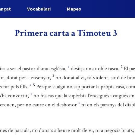
ançat
Vocabulari
Mapes
Primera carta a Timoteu 3
2
ira a ser el pastor d’una església,
desitja una noble tasca.
El pa
*
3
dor, dotat per a ensenyar,
no donat al vi, ni violent, sinó de bon
5
ctar pels fills.
Perquè si algú no sap portar la pròpia casa, co
*
s’ha convertit,
no fos cas que la supèrbia l’encegués i caigués 
*
 creuen, per no caure en el deshonor
ni en els paranys del diabl
*
es de paraula, no donats a beure molt de vi, ni a negocis bruts;