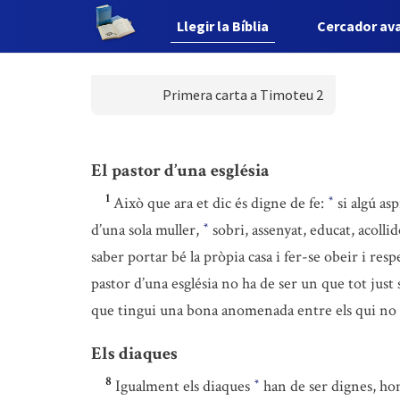
Llegir la Bíblia
Cercador av
Primera carta a Timoteu 2
El pastor d’una església
1
Això que ara et dic és digne de fe:
si algú asp
*
d’una sola muller,
sobri, assenyat, educat, acolli
*
saber portar bé la pròpia casa i fer-se obeir i respe
pastor d’una església no ha de ser un que tot just 
que tingui una bona anomenada entre els qui no
Els diaques
8
Igualment els diaques
han de ser dignes, hom
*