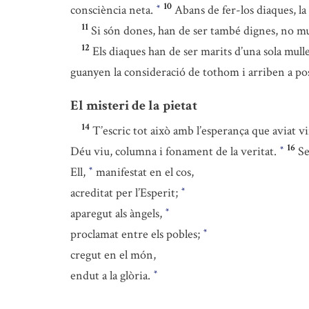
10
consciència neta.
Abans de fer-los diaques, la
*
11
Si són dones, han de ser també dignes, no mu
12
Els diaques han de ser marits d’una sola mull
guanyen la consideració de tothom i arriben a poss
El misteri de la pietat
14
T’escric tot això amb l’esperança que aviat vi
16
Déu viu, columna i fonament de la veritat.
Se
*
Ell,
manifestat en el cos,
*
acreditat per l’Esperit;
*
aparegut als àngels,
*
proclamat entre els pobles;
*
cregut en el món,
endut a la glòria.
*