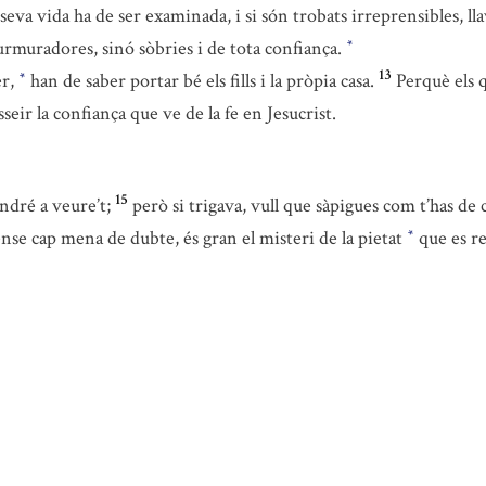
 seva vida ha de ser examinada, i si són trobats irreprensibles, ll
rmuradores, sinó sòbries i de tota confiança.
*
13
er,
han de saber portar bé els fills i la pròpia casa.
Perquè els 
*
eir la confiança que ve de la fe en Jesucrist.
15
ndré a veure’t;
però si trigava, vull que sàpigues com t’has de 
nse cap mena de dubte, és gran el misteri de la pietat
que es re
*