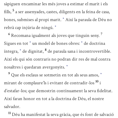
sàpiguen encaminar les més joves a estimar el marit i els
5
fills,
a ser assenyades, castes, diligents en la feina de casa,
bones, submises al propi marit.
Així la paraula de Déu no
*
rebrà cap injúria de ningú.
*
6
7
Recomana igualment als joves que tinguin seny.
Sigues en tot
un model de bones obres:
de doctrina
*
*
8
íntegra,
de dignitat,
de paraula sana i incontrovertible.
*
Així els qui són contraris no podran dir res de mal contra
nosaltres i quedaran avergonyits.
*
9
Que els esclaus se sotmetin en tot als seus amos,
*
10
mirant de complaure’ls i evitant de contradir-los
i
d’estafar-los; que demostrin contínuament la seva fidelitat.
Així faran honor en tot a la doctrina de Déu, el nostre
salvador.
11
Déu ha manifestat la seva gràcia, que és font de salvació