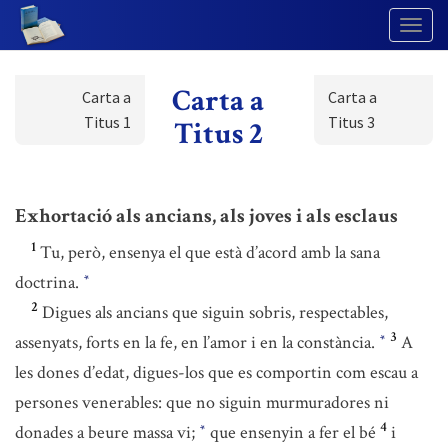
Togg
Navig
Carta a
Carta a
Carta a
Titus 1
Titus 3
Titus 2
Exhortació als ancians, als joves i als esclaus
1
Tu, però, ensenya el que està d’acord amb la sana
doctrina.
*
2
Digues als ancians que siguin sobris, respectables,
3
assenyats, forts en la fe, en l’amor i en la constància.
A
*
les dones d’edat, digues-los que es comportin com escau a
persones venerables: que no siguin murmuradores ni
4
donades a beure massa vi;
que ensenyin a fer el bé
i
*