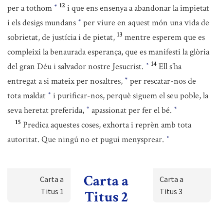
12
per a tothom
i que ens ensenya a abandonar la impietat
*
i els desigs mundans
per viure en aquest món una vida de
*
13
sobrietat, de justícia i de pietat,
mentre esperem que es
compleixi la benaurada esperança, que es manifesti la glòria
14
del gran Déu i salvador nostre Jesucrist.
Ell s’ha
*
entregat a si mateix per nosaltres,
per rescatar-nos de
*
tota maldat
i purificar-nos, perquè siguem el seu poble, la
*
seva heretat preferida,
apassionat per fer el bé.
*
*
15
Predica aquestes coses, exhorta i reprèn amb tota
autoritat. Que ningú no et pugui menysprear.
*
Carta a
Carta a
Carta a
Titus 1
Titus 3
Titus 2