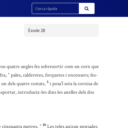
Èxode 28
eus quatre angles fes sobresortir com un corn que
ndra,
pales, calderetes, forquetes i encensers; fes-
*
5
un dels quatre costats,
i posa’l sota la cornisa de
ansportar, introdueix-les dins les anelles dels dos
10
 de cinquanta metres.
Les teles aniran penjades
*