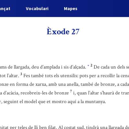
ançat
Vocabulari
Mapes
Èxode 27
2
pams de llargada, deu d’amplada i sis d’alçada.
De cada un dels s
*
3
t l’altar.
Fes també tots els utensilis: pots per a recollir la ce
nze en forma de xarxa, amb una anella, també de bronze, a cada 
7
a d’acàcia, recobreix-les de bronze
i, quan l’altar s’haurà de tr
rior, seguint el model que et mostro aquí a la muntanya.
mitat per teles de lli ben filat. Al costat sud, tindrà una llargada