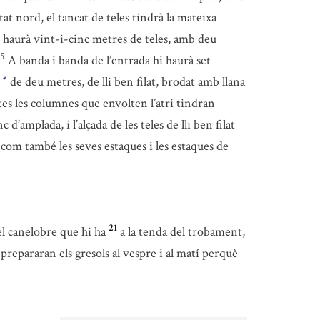
tat nord, el tancat de teles tindrà la mateixa
 haurà vint-i-cinc metres de teles, amb deu
15
A banda i banda de l’entrada hi haurà set
a
de deu metres, de lli ben filat, brodat amb llana
*
es les columnes que envolten l’atri tindran
d’amplada, i l’alçada de les teles de lli ben filat
, com també les seves estaques i les estaques de
21
el canelobre que hi ha
a la tenda del trobament,
prepararan els gresols al vespre i al matí perquè