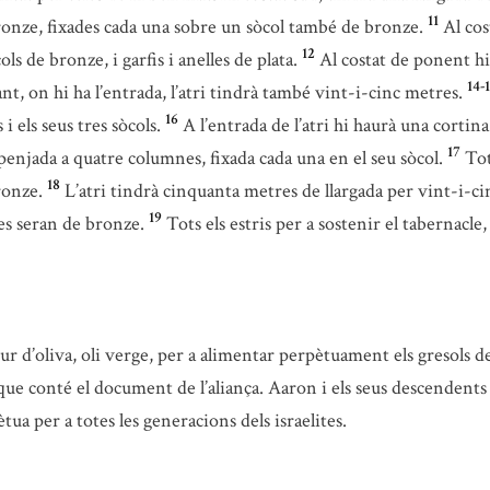
11
bronze, fixades cada una sobre un sòcol també de bronze.
Al cos
12
s de bronze, i garfis i anelles de plata.
Al costat de ponent hi
14-
ant, on hi ha l’entrada, l’atri tindrà també vint-i-cinc metres.
16
i els seus tres sòcols.
A l’entrada de l’atri hi haurà una cortin
17
 penjada a quatre columnes, fixada cada una en el seu sòcol.
Tot
18
ronze.
L’atri tindrà cinquanta metres de llargada per vint-i-cinc 
19
nes seran de bronze.
Tots els estris per a sostenir el tabernacle
pur d’oliva, oli verge, per a alimentar perpètuament els gresols d
que conté el document de l’aliança. Aaron i els seus descendents 
tua per a totes les generacions dels israelites.