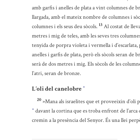
amb garfis i anelles de plata a vint columnes de 
llargada, amb el mateix nombre de columnes i sòcol
13
columnes i els seus deu sòcols.
Al costat de llev
metres i mig de teles, amb les seves tres columnes 
tenyida de porpra violeta i vermella i d’escarlata,
anelles i garfis de plata, però els sòcols seran de b
serà de dos metres i mig. Els sòcols de les colum
l’atri, seran de bronze.
L’oli del canelobre
*
20
»Mana als israelites que et proveeixin d’oli 
davant la cortina que es troba enfront de l’arca 
*
cremin a la presència del Senyor. És una llei perpè