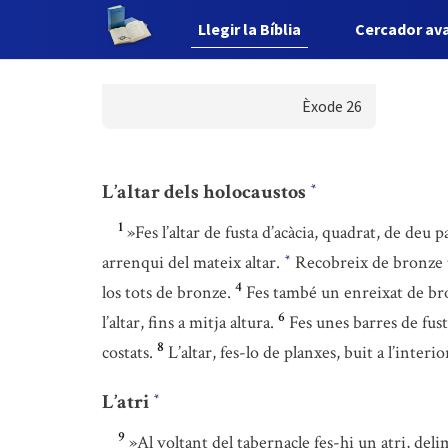
Llegir la Bíblia
Cercador av
Èxode 26
L’altar dels holocaustos
*
1
»Fes l’altar de fusta d’acàcia, quadrat, de deu 
arrenqui del mateix altar.
Recobreix de bronze to
*
4
los tots de bronze.
Fes també un enreixat de bro
6
l’altar, fins a mitja altura.
Fes unes barres de fust
8
costats.
L’altar, fes-lo de planxes, buit a l’inte
L’atri
*
9
»Al voltant del tabernacle fes-hi un atri, deli