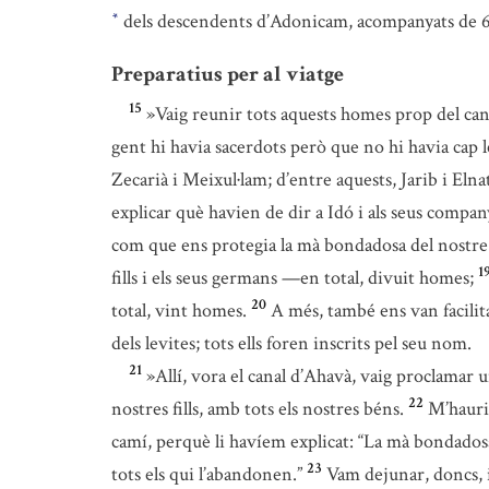
dels descendents d’Adonicam, acompanyats de 
*
Preparatius per al viatge
15
»Vaig reunir tots aquests homes prop del cana
gent hi havia sacerdots però que no hi havia cap l
Zecarià i Meixul·lam; d’entre aquests, Jarib i Elna
explicar què havien de dir a Idó i als seus compan
com que ens protegia la mà bondadosa del nostr
1
fills i els seus germans —en total, divuit homes;
20
total, vint homes.
A més, també ens van facilit
dels levites; tots ells foren inscrits pel seu nom.
21
»Allí, vora el canal d’Ahavà, vaig proclamar 
22
nostres fills, amb tots els nostres béns.
M’hauri
camí, perquè li havíem explicat: “La mà bondados
23
tots els qui l’abandonen.”
Vam dejunar, doncs, i