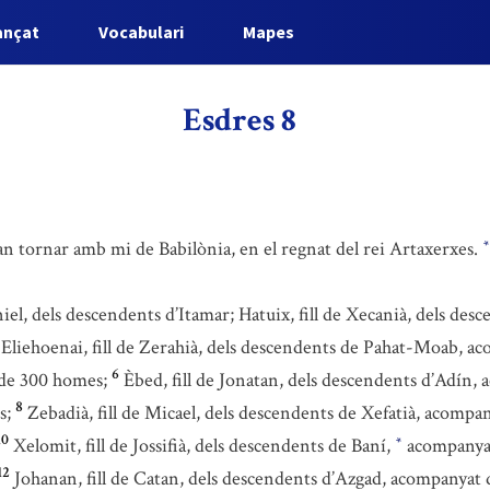
ançat
Vocabulari
Mapes
Esdres 8
 van tornar amb mi de Babilònia, en el regnat del rei Artaxerxes.
*
l, dels descendents d’Itamar; Hatuix, fill de Xecanià, dels desc
Eliehoenai, fill de Zerahià, dels descendents de Pahat-Moab, 
6
de 300 homes;
Èbed, fill de Jonatan, dels descendents d’Adín
8
s;
Zebadià, fill de Micael, dels descendents de Xefatià, acomp
10
Xelomit, fill de Jossifià, dels descendents de Baní,
acompanyat
*
12
Johanan, fill de Catan, dels descendents d’Azgad, acompanyat