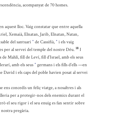
 descendència, acompanyat de 70 homes.
en aquest lloc. Vaig constatar que entre aquella
Ariel, Xemaià, Elnatan, Jarib, Elnatan, Natan,
nsable del santuari
de Cassifià,
i els vaig
*
*
18
es per al servei del temple del nostre Déu.
I
 Mahlí, fill de Leví, fill d’Israel, amb els seus
erarí, amb els seus
germans i els fills d’ells —en
*
 David i els caps del poble havien posat al servei
ens concedís un feliç viatge, a nosaltres i als
alleria per a protegir-nos dels enemics durant el
rò el seu rigor i el seu enuig es fan sentir sobre
 nostra pregària.