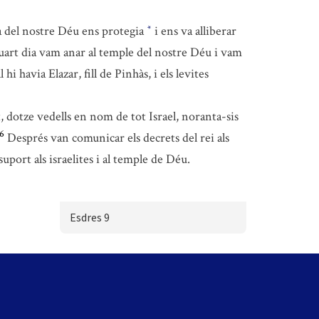
à del nostre Déu ens protegia
i ens va alliberar
*
uart dia vam anar al temple del nostre Déu i vam
hi havia Elazar, fill de Pinhàs, i els levites
t, dotze vedells en nom de tot Israel, noranta-sis
6
Després van comunicar els decrets del rei als
uport als israelites i al temple de Déu.
Esdres 9