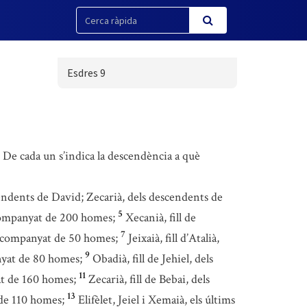
Esdres 9
De cada un s’indica la descendència a què
endents de David; Zecarià, dels descendents de
5
acompanyat de 200 homes;
Xecanià, fill de
7
, acompanyat de 50 homes;
Jeixaià, fill d’Atalià,
9
anyat de 80 homes;
Obadià, fill de Jehiel, dels
11
 de 160 homes;
Zecarià, fill de Bebai, dels
13
 de 110 homes;
Elifèlet, Jeiel i Xemaià, els últims