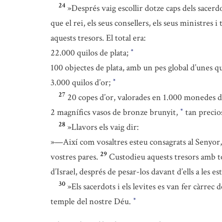
24
»Després vaig escollir dotze caps dels sacerd
que el rei, els seus consellers, els seus ministres
aquests tresors. El total era:
22.000 quilos de plata;
*
100 objectes de plata, amb un pes global d’unes q
3.000 quilos d’or;
*
27
20 copes d’or, valorades en 1.000 monedes d
2 magnífics vasos de bronze brunyit,
tan precios
*
28
»Llavors els vaig dir:
»—Així com vosaltres esteu consagrats al Senyor, t
29
vostres pares.
Custodieu aquests tresors amb tota
d’Israel, després de pesar-los davant d’ells a les 
30
»Els sacerdots i els levites es van fer càrrec d
temple del nostre Déu.
*