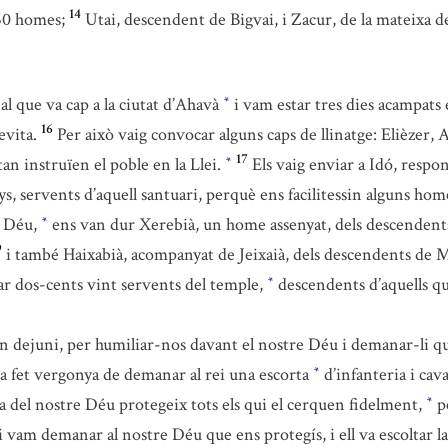
14
60 homes;
Utai, descendent de Bigvai, i Zacur, de la mateixa
l que va cap a la ciutat d’Ahavà
i vam estar tres dies acampats 
*
16
evita.
Per això vaig convocar alguns caps de llinatge: Elièzer, 
17
tan instruïen el poble en la Llei.
Els vaig enviar a Idó, respo
*
ys, servents d’aquell santuari, perquè ens facilitessin alguns hom
e Déu,
ens van dur Xerebià, un home assenyat, dels descendents de
*
9
i també Haixabià, acompanyat de Jeixaià, dels descendents de M
ar dos-cents vint servents del temple,
descendents d’aquells que
*
un dejuni, per humiliar-nos davant el nostre Déu i demanar-li que 
a fet vergonya de demanar al rei una escorta
d’infanteria i cav
*
a del nostre Déu protegeix tots els qui el cerquen fidelment,
pe
*
 vam demanar al nostre Déu que ens protegís, i ell va escoltar la