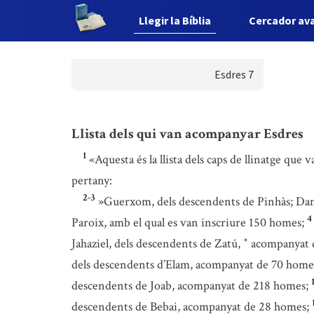
Llegir la Bíblia
Cercador av
Esdres 7
Llista dels qui van acompanyar Esdres
1
«Aquesta és la llista dels caps de llinatge que
pertany:
2-3
»Guerxom, dels descendents de Pinhàs; Danie
4
Paroix, amb el qual es van inscriure 150 homes;
Jahaziel, dels descendents de Zatú,
acompanyat 
*
dels descendents d’Elam, acompanyat de 70 home
descendents de Joab, acompanyat de 218 homes;
descendents de Bebai, acompanyat de 28 homes;