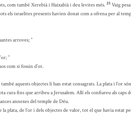
25
ots, com també Xerebià i Haixabià i deu levites més.
Vaig pesar
 i tots els israelites presents havien donat com a ofrena per al te
uantes arroves;
*
’or;
*
os com si fossin d’or.
ambé aquests objectes li han estat consagrats. La plata i l’or só
 cura fins que arribeu a Jerusalem. Allí els confiareu als caps dels
estances annexes del temple de Déu.
e la plata, de l’or i dels objectes de valor, tot el que havia estat 