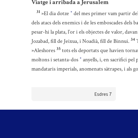
Viatge i arribada a Jerusalem
31
»El dia dotze
del mes primer vam partir del
*
dels atacs dels enemics i de les emboscades dels b
pesar-hi la plata, l’or i els objectes de valor, dava
34
Jozabad, fill de Jeixua, i Noadià, fill de Binnui.
35
»Aleshores
tots els deportats que havien tornat
moltons i setanta-dos
anyells, i, en sacrifici pe
*
mandataris imperials, anomenats sàtrapes, i als go
Esdres 7