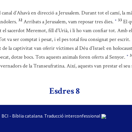
 canal d’Ahavà en direcció a Jerusalem. Durant tot el camí, la m
32
33
andolers.
Arribats a Jerusalem, vam reposar tres dies.
El q
*
nt el sacerdot Meremot, fill d’Urià, i li ho vam confiar tot. Amb ell 
Tot va ser comptat i pesat, i el pes total fou consignat per escrit.
 de la captivitat van oferir víctimes al Déu d’Israel: en holocaus
3
l pecat, dotze bocs. Tots aquests animals foren oferts al Senyor.
*
vernadors de la Transeufratina. Així, aquests van prestar el seu s
Esdres 8
BCI - Bíblia catalana. Traducció interconfessional