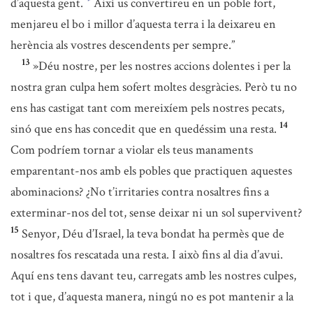
d’aquesta gent.
Així us convertireu en un poble fort,
*
menjareu el bo i millor d’aquesta terra i la deixareu en
herència als vostres descendents per sempre.”
13
»Déu nostre, per les nostres accions dolentes i per la
nostra gran culpa hem sofert moltes desgràcies. Però tu no
ens has castigat tant com mereixíem pels nostres pecats,
14
sinó que ens has concedit que en quedéssim una resta.
Com podríem tornar a violar els teus manaments
emparentant-nos amb els pobles que practiquen aquestes
abominacions? ¿No t’irritaries contra nosaltres fins a
exterminar-nos del tot, sense deixar ni un sol supervivent?
15
Senyor, Déu d’Israel, la teva bondat ha permès que de
nosaltres fos rescatada una resta. I això fins al dia d’avui.
Aquí ens tens davant teu, carregats amb les nostres culpes,
tot i que, d’aquesta manera, ningú no es pot mantenir a la