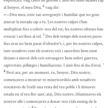
esquinçats, vaig caure de genolls i, amb les mans alçades cap
6
al Senyor, el meu Déu,
vaig dir:
»—Déu meu, estic tan avergonyit i humiliat que no goso
aixecar la mirada cap a tu. Les nostres culpes s’han
multiplicat fins a cobrir-nos del tot, les nostres ofenses han
7
crescut i arriben al cel.
Des dels temps dels nostres pares
fins avui no hem parat d’ofendre’t; i, per les nostres culpes,
tant nosaltres com els nostres reis i sacerdots hem estat
deixats a mercè dels reis estrangers: hem sofert guerres,
captivitats, pillatges i humiliacions. I això fins al dia d’avui.
*
8
Però ara, per un moment, tu, Senyor, Déu nostre,
començaves a mostrar-te misericordiós amb nosaltres:
rescataves de l’exili una resta del teu poble i li donaves
estada en el teu lloc sant; així, Déu nostre, il·luminaves els
nostres ulls i començaves a donar-nos vida enmig de la
9