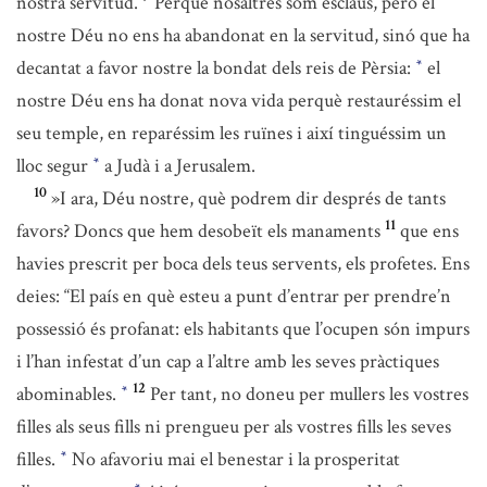
nostra servitud.
Perquè nosaltres som esclaus, però el
nostre Déu no ens ha abandonat en la servitud, sinó que ha
decantat a favor nostre la bondat dels reis de Pèrsia:
el
*
nostre Déu ens ha donat nova vida perquè restauréssim el
seu temple, en reparéssim les ruïnes i així tinguéssim un
lloc segur
a Judà i a Jerusalem.
*
10
»I ara, Déu nostre, què podrem dir després de tants
11
favors? Doncs que hem desobeït els manaments
que ens
havies prescrit per boca dels teus servents, els profetes. Ens
deies: “El país en què esteu a punt d’entrar per prendre’n
possessió és profanat: els habitants que l’ocupen són impurs
i l’han infestat d’un cap a l’altre amb les seves pràctiques
12
abominables.
Per tant, no doneu per mullers les vostres
*
filles als seus fills ni prengueu per als vostres fills les seves
filles.
No afavoriu mai el benestar i la prosperitat
*