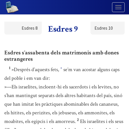
Togg
Navig
Esdres 9
Esdres 8
Esdres 10
Esdres s’assabenta dels matrimonis amb dones
estrangeres
1
»Després d’aquests fets,
se’m van acostar alguns caps
*
del poble i em van dir:
»—Els israelites, incloent-hi els sacerdots i els levites, no
s’han mantingut separats dels altres habitants del país, sinó
que han imitat les pràctiques abominables dels cananeus,
els hitites, els perizites, els jebuseus, els ammonites, els
2
moabites, els egipcis i els amorreus.
Els israelites i els seus