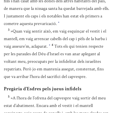
fills s’han casat amb les dones dels altres habitants del país,
de manera que la nissaga santa ha quedat barrejada amb ells.
I justament els caps i els notables han estat els primers a
cometre aquesta prevaricació.
*
3
»Quan vaig sentir això, em vaig esquinçar el vestit i el
mantell, em vaig arrencar cabells del cap i pèls de la barba i
4
vaig asseure’m, aclaparat.
Tots els qui tenien respecte
*
per les paraules del Déu d’Israel es van anar aplegant al
voltant meu, preocupats per la infidelitat dels israelites
repatriats. Però jo em mantenia assegut, consternat, fins
que va arribar l’hora del sacrifici del capvespre.
Pregària d’Esdres pels jueus infidels
5
»A l’hora de l’ofrena del capvespre vaig sortir del meu
estat d’abatiment. Encara amb el vestit i el mantell