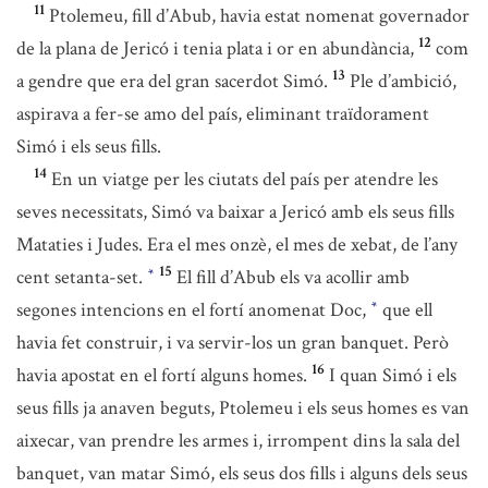
11
Ptolemeu, fill d’Abub, havia estat nomenat governador
12
de la plana de Jericó i tenia plata i or en abundància,
com
13
a gendre que era del gran sacerdot Simó.
Ple d’ambició,
aspirava a fer-se amo del país, eliminant traïdorament
Simó i els seus fills.
14
En un viatge per les ciutats del país per atendre les
seves necessitats, Simó va baixar a Jericó amb els seus fills
Mataties i Judes. Era el mes onzè, el mes de xebat, de l’any
15
cent setanta-set.
El fill d’Abub els va acollir amb
*
segones intencions en el fortí anomenat Doc,
que ell
*
havia fet construir, i va servir-los un gran banquet. Però
16
havia apostat en el fortí alguns homes.
I quan Simó i els
seus fills ja anaven beguts, Ptolemeu i els seus homes es van
aixecar, van prendre les armes i, irrompent dins la sala del
banquet, van matar Simó, els seus dos fills i alguns dels seus