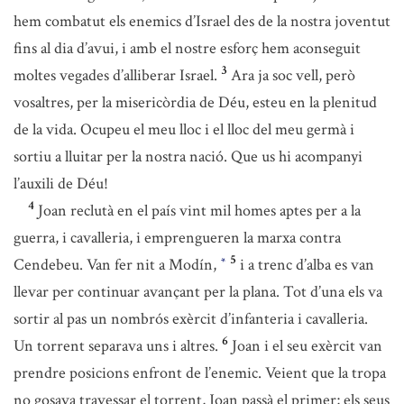
hem combatut els enemics d’Israel des de la nostra joventut
fins al dia d’avui, i amb el nostre esforç hem aconseguit
3
moltes vegades d’alliberar Israel.
Ara ja soc vell, però
vosaltres, per la misericòrdia de Déu, esteu en la plenitud
de la vida. Ocupeu el meu lloc i el lloc del meu germà i
sortiu a lluitar per la nostra nació. Que us hi acompanyi
l’auxili de Déu!
4
Joan reclutà en el país vint mil homes aptes per a la
guerra, i cavalleria, i emprengueren la marxa contra
5
Cendebeu. Van fer nit a Modín,
i a trenc d’alba es van
*
llevar per continuar avançant per la plana. Tot d’una els va
sortir al pas un nombrós exèrcit d’infanteria i cavalleria.
6
Un torrent separava uns i altres.
Joan i el seu exèrcit van
prendre posicions enfront de l’enemic. Veient que la tropa
no gosava travessar el torrent, Joan passà el primer; els seus