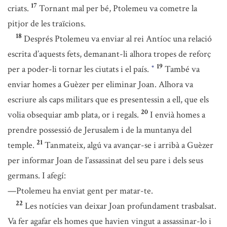
17
criats.
Tornant mal per bé, Ptolemeu va cometre la
pitjor de les traïcions.
18
Després Ptolemeu va enviar al rei Antíoc una relació
escrita d’aquests fets, demanant-li alhora tropes de reforç
19
per a poder-li tornar les ciutats i el país.
També va
*
enviar homes a Guèzer per eliminar Joan. Alhora va
escriure als caps militars que es presentessin a ell, que els
20
volia obsequiar amb plata, or i regals.
I envià homes a
prendre possessió de Jerusalem i de la muntanya del
21
temple.
Tanmateix, algú va avançar-se i arribà a Guèzer
per informar Joan de l’assassinat del seu pare i dels seus
germans. I afegí:
—Ptolemeu ha enviat gent per matar-te.
22
Les notícies van deixar Joan profundament trasbalsat.
Va fer agafar els homes que havien vingut a assassinar-lo i