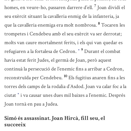
7
homes, en veure-ho, passaren darrere d’ell.
Joan dividí el
seu exèrcit situant la cavalleria enmig de la infanteria, ja
8
que la cavalleria enemiga era molt nombrosa.
Tocaren les
trompetes i Cendebeu amb el seu exèrcit va ser derrotat;
molts van caure mortalment ferits, i els qui van quedar es
9
refugiaren a la fortalesa de Cedron.
Durant el combat
*
havia estat ferit Judes, el germà de Joan, però aquest
continuà la persecució de l’enemic fins a arribar a Cedron,
10
reconstruïda per Cendebeu.
Els fugitius anaren fins a les
torres dels camps de la rodalia d’Asdod. Joan va calar foc a la
ciutat
i va causar unes dues mil baixes a l’enemic. Després
*
Joan tornà en pau a Judea.
Simó és assassinat. Joan Hircà, fill seu, el
succeeix