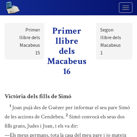
Togg
Navig
Primer
Primer
Segon
llibre dels
llibre dels
llibre
Macabeus
Macabeus
dels
15
1
Macabeus
16
Victòria dels fills de Simó
1
Joan pujà des de Guèzer per informar el seu pare Simó
2
de les accions de Cendebeu.
Simó convocà els seus dos
fills grans, Judes i Joan, i els va dir:
—Els meus germans, tota la casa del meu pare i jo mateix