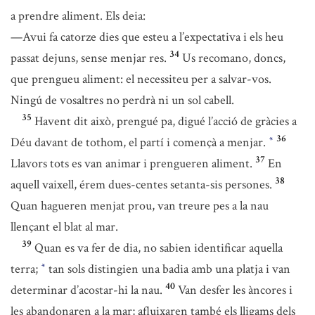
a prendre aliment. Els deia:
—Avui fa catorze dies que esteu a l’expectativa i els heu
34
passat dejuns, sense menjar res.
Us recomano, doncs,
que prengueu aliment: el necessiteu per a salvar-vos.
Ningú de vosaltres no perdrà ni un sol cabell.
35
Havent dit això, prengué pa, digué l’acció de gràcies a
36
Déu davant de tothom, el partí i començà a menjar.
*
37
Llavors tots es van animar i prengueren aliment.
En
38
aquell vaixell, érem dues-centes setanta-sis persones.
Quan hagueren menjat prou, van treure pes a la nau
llençant el blat al mar.
39
Quan es va fer de dia, no sabien identificar aquella
terra;
tan sols distingien una badia amb una platja i van
*
40
determinar d’acostar-hi la nau.
Van desfer les àncores i
les abandonaren a la mar; afluixaren també els lligams dels