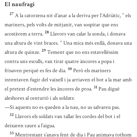
El naufragi
27
A la catorzena nit d’anar a la deriva per l’Adriàtic,
els
*
mariners, pels volts de mitjanit, van sospitar que ens
28
acostàvem a terra.
Llavors van calar la sonda, i donava
una altura de vint braces.
Una mica més enllà, donava una
*
29
altura de quinze.
Tement que no ens estavelléssim
contra uns esculls, van tirar quatre àncores a popa i
30
frisaven perquè es fes de dia.
Però els mariners
intentaven fugir del vaixell i ja arriaven el bot a la mar amb
31
el pretext d’estendre les àncores de proa.
Pau digué
aleshores al centurió i als soldats:
—Si aquests no es queden a la nau, no us salvareu pas.
32
Llavors els soldats van tallar les cordes del bot i el
deixaren caure a l’aigua.
33
Mentrestant s’anava fent de dia i Pau animava tothom