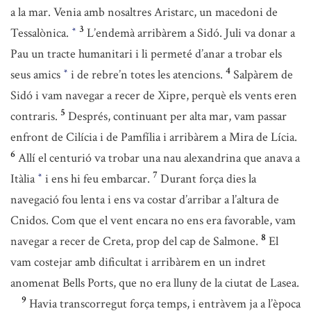
a la mar. Venia amb nosaltres Aristarc, un macedoni de
3
Tessalònica.
L’endemà arribàrem a Sidó. Juli va donar a
*
Pau un tracte humanitari i li permeté d’anar a trobar els
4
seus amics
i de rebre’n totes les atencions.
Salpàrem de
*
Sidó i vam navegar a recer de Xipre, perquè els vents eren
5
contraris.
Després, continuant per alta mar, vam passar
enfront de Cilícia i de Pamfília i arribàrem a Mira de Lícia.
6
Allí el centurió va trobar una nau alexandrina que anava a
7
Itàlia
i ens hi feu embarcar.
Durant força dies la
*
navegació fou lenta i ens va costar d’arribar a l’altura de
Cnidos. Com que el vent encara no ens era favorable, vam
8
navegar a recer de Creta, prop del cap de Salmone.
El
vam costejar amb dificultat i arribàrem en un indret
anomenat Bells Ports, que no era lluny de la ciutat de Lasea.
9
Havia transcorregut força temps, i entràvem ja a l’època