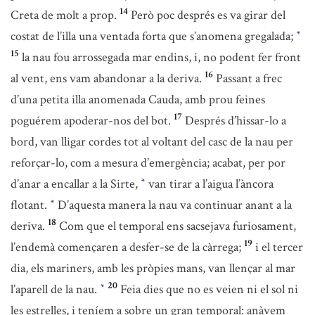
14
Creta de molt a prop.
Però poc després es va girar del
costat de l’illa una ventada forta que s’anomena gregalada;
*
15
la nau fou arrossegada mar endins, i, no podent fer front
16
al vent, ens vam abandonar a la deriva.
Passant a frec
d’una petita illa anomenada Cauda, amb prou feines
17
poguérem apoderar-nos del bot.
Després d’hissar-lo a
bord, van lligar cordes tot al voltant del casc de la nau per
reforçar-lo, com a mesura d’emergència; acabat, per por
d’anar a encallar a la Sirte,
van tirar a l’aigua l’àncora
*
flotant.
D’aquesta manera la nau va continuar anant a la
*
18
deriva.
Com que el temporal ens sacsejava furiosament,
19
l’endemà començaren a desfer-se de la càrrega;
i el tercer
dia, els mariners, amb les pròpies mans, van llençar al mar
20
l’aparell de la nau.
Feia dies que no es veien ni el sol ni
*
les estrelles, i teníem a sobre un gran temporal: anàvem