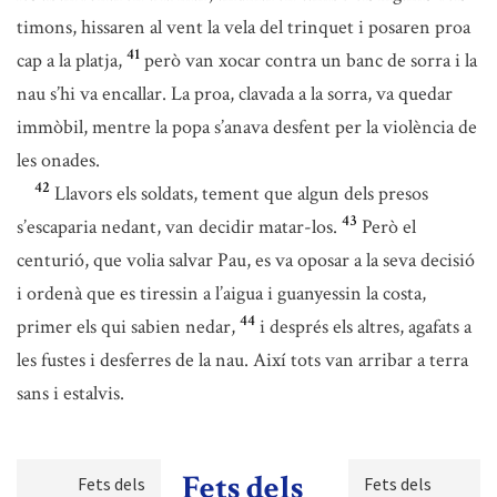
timons, hissaren al vent la vela del trinquet i posaren proa
41
cap a la platja,
però van xocar contra un banc de sorra i la
nau s’hi va encallar. La proa, clavada a la sorra, va quedar
immòbil, mentre la popa s’anava desfent per la violència de
les onades.
42
Llavors els soldats, tement que algun dels presos
43
s’escaparia nedant, van decidir matar-los.
Però el
centurió, que volia salvar Pau, es va oposar a la seva decisió
i ordenà que es tiressin a l’aigua i guanyessin la costa,
44
primer els qui sabien nedar,
i després els altres, agafats a
les fustes i desferres de la nau. Així tots van arribar a terra
sans i estalvis.
Fets dels
Fets dels
Fets dels