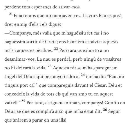
perdent tota esperança de salvar-nos.
21
Feia temps que no menjaven res. Llavors Pau es posà
dret enmig d’ells i els digué:
—Companys, més valia que m’haguéssiu fet cas i no
haguéssim sortit de Creta; ens hauríem estalviat aquests
22
mals i aquestes pèrdues.
Però ara us exhorto a no
desanimar-vos. La nau es perdrà, però ningú de vosaltres
23
no hi deixarà la vida.
Aquesta nit se m’ha aparegut un
24
àngel del Déu a qui pertanyo i adoro,
i m’ha dit: “Pau, no
tinguis por: cal
que compareguis davant el Cèsar. Déu et
*
concedeix la vida de tots els qui van amb tu en aquest
25
vaixell.”
Per tant, estigueu animats, companys! Confio en
26
Déu i sé que es complirà això que m’ha estat dit.
Segur
que anirem a parar en una illa!