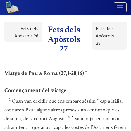
Togg
Navig
Fets dels
Fets dels
Fets dels
Apòstols 26
Apòstols
Apòstols
28
27
Viatge de Pau a Roma (27,1-28,16)
*
Començament del viatge
1
Quan van decidir que ens embarquéssim
cap a Itàlia,
*
confiaren Pau i alguns altres presos a un centurió que es
2
deia Juli, de la cohort Augusta.
Vam pujar en una nau
*
adramitena
que anava cap a les costes de l’Àsia i ens férem
*