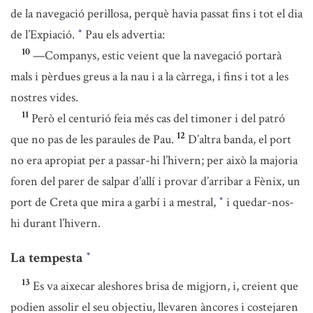
de la navegació perillosa, perquè havia passat fins i tot el dia
de l’Expiació.
Pau els advertia:
*
10
—Companys, estic veient que la navegació portarà
mals i pèrdues greus a la nau i a la càrrega, i fins i tot a les
nostres vides.
11
Però el centurió feia més cas del timoner i del patró
12
que no pas de les paraules de Pau.
D’altra banda, el port
no era apropiat per a passar-hi l’hivern; per això la majoria
foren del parer de salpar d’allí i provar d’arribar a Fènix, un
port de Creta que mira a garbí i a mestral,
i quedar-nos-
*
hi durant l’hivern.
La tempesta
*
13
Es va aixecar aleshores brisa de migjorn, i, creient que
podien assolir el seu objectiu, llevaren àncores i costejaren