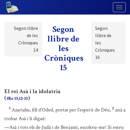
Togg
Navig
Segon
Segon llibre
Segon
de les
llibre de
llibre de
Cròniques
les
les
14
Cròniques
Cròniques
16
15
El rei Asà i la idolatria
(
)
1Re 15,12-15
1
2
Azariahu, fill d’Oded, portat per l’esperit de Déu,
anà a
trobar Asà i li digué:
—Asà i tots els de Judà i de Benjamí, escolteu-me! Si esteu