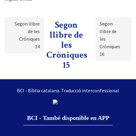
Segon
Segon llibre
Segon
de les
llibre de
llibre de
Cròniques
les
les
14
Cròniques
Cròniques
16
15
BCI - Bíblia catalana. Traducció interconfessional
BCI - També disponible en APP