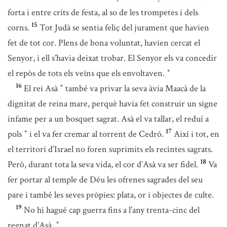
forta i entre crits de festa, al so de les trompetes i dels
15
corns.
Tot Judà se sentia feliç del jurament que havien
fet de tot cor. Plens de bona voluntat, havien cercat el
Senyor, i ell s’havia deixat trobar. El Senyor els va concedir
el repòs de tots els veïns que els envoltaven.
*
16
El rei Asà
també va privar la seva àvia Maacà de la
*
dignitat de reina mare, perquè havia fet construir un signe
infame per a un bosquet sagrat. Asà el va tallar, el reduí a
17
pols
i el va fer cremar al torrent de Cedró.
Així i tot, en
*
el territori d’Israel no foren suprimits els recintes sagrats.
18
Però, durant tota la seva vida, el cor d’Asà va ser fidel.
Va
fer portar al temple de Déu les ofrenes sagrades del seu
pare i també les seves pròpies: plata, or i objectes de culte.
19
No hi hagué cap guerra fins a l’any trenta-cinc del
regnat d’Asà.
*