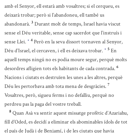
amb el Senyor, ell estarà amb vosaltres; si el cerqueu, es
deixarà trobar; però si l’abandoneu, ell també us
3
abandonarà.
Durant molt de temps, Israel havia viscut
sense el Déu veritable, sense cap sacerdot que l’instruís i
4
sense Llei.
Però en la seva dissort tornaven al Senyor,
*
5
Déu d’Israel, el cercaven, i ell es deixava trobar.
En
*
aquell temps ningú no es podia moure segur, perquè molts
6
desordres afligien tots els habitants de cada contrada.
Nacions i ciutats es destruïen les unes a les altres, perquè
7
Déu les pertorbava amb tota mena de desgràcies.
Vosaltres, però, sigueu ferms i no defalliu, perquè no
perdreu pas la paga del vostre treball.
8
Quan Asà va sentir aquest missatge profètic d’Azariahu,
fill d’Oded, es decidí a eliminar els abominables ídols de tot
el país de Judà i de Benjamí, i de les ciutats que havia