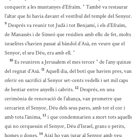
conquerit a les muntanyes d’Efraïm.
També va restaurar
*
l’altar que hi havia davant el vestíbul del temple del Senyor.
9
Després va reunir tot Judà i tot Benjamí, i els d’Efraïm,
de Manassès i de Simeó que residien amb ells: de fet, molts
israelites s’havien passat al bàndol d’Asà, en veure que el
Senyor, el seu Déu, era amb ell.
*
10
Es reuniren a Jerusalem el mes tercer
de l’any quinze
*
11
del regnat d’Asà.
Aquell dia, del botí que havien pres, van
oferir en sacrifici al Senyor set-cents vedells i set mil caps
12
de bestiar entre anyells i cabrits.
Després, en una
cerimònia de renovació de l’aliança, van prometre que
cercarien el Senyor, Déu dels seus pares, amb tot el cor i
13
amb tota l’ànima,
i que condemnarien a mort tots aquells
qui no cerquessin el Senyor, Déu d’Israel, grans o petits,
14
homes o dones.
Així ho van jurar al Senyor amb veu