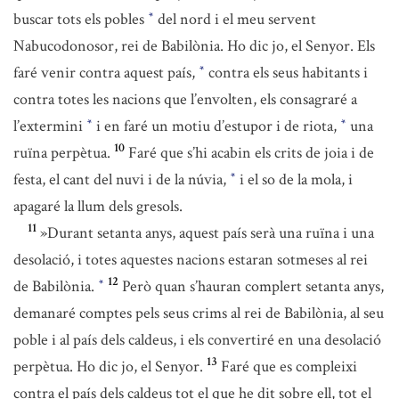
buscar tots els pobles
del nord i el meu servent
*
Nabucodonosor, rei de Babilònia. Ho dic jo, el Senyor. Els
faré venir contra aquest país,
contra els seus habitants i
*
contra totes les nacions que l’envolten, els consagraré a
l’extermini
i en faré un motiu d’estupor i de riota,
una
*
*
10
ruïna perpètua.
Faré que s’hi acabin els crits de joia i de
festa, el cant del nuvi i de la núvia,
i el so de la mola, i
*
apagaré la llum dels gresols.
11
»Durant setanta anys, aquest país serà una ruïna i una
desolació, i totes aquestes nacions estaran sotmeses al rei
12
de Babilònia.
Però quan s’hauran complert setanta anys,
*
demanaré comptes pels seus crims al rei de Babilònia, al seu
poble i al país dels caldeus, i els convertiré en una desolació
13
perpètua. Ho dic jo, el Senyor.
Faré que es compleixi
contra el país dels caldeus tot el que he dit sobre ell, tot el