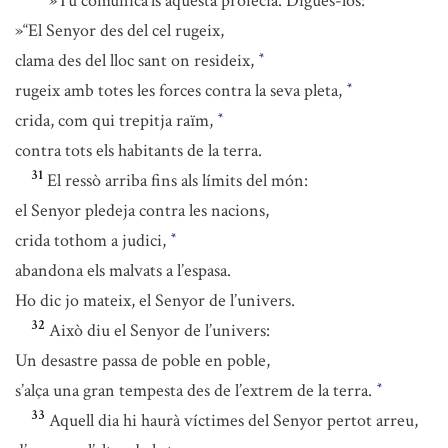
»Tu comunica’ls aquesta profecia. Digues-los:
»“El Senyor des del cel rugeix,
clama des del lloc sant on resideix,
*
rugeix amb totes les forces contra la seva pleta,
*
crida, com qui trepitja raïm,
*
contra tots els habitants de la terra.
31
El ressò arriba fins als límits del món:
el Senyor pledeja contra les nacions,
crida tothom a judici,
*
abandona els malvats a l’espasa.
Ho dic jo mateix, el Senyor de l’univers.
32
Això diu el Senyor de l’univers:
Un desastre passa de poble en poble,
s’alça una gran tempesta des de l’extrem de la terra.
*
33
Aquell dia hi haurà víctimes del Senyor pertot arreu,