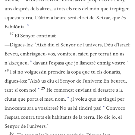
uns després dels altres, a tots els reis del món que trepitgen
aquesta terra. L’últim a beure serà el rei de Xeixac, que és
Babilònia.
*
27
El Senyor continuà:
—Digues-los: “Això diu el Senyor de l’univers, Déu d’Israel:
Beveu, embriagueu-vos, vomiteu, caieu per terra i no us
n’aixequeu,
davant l’espasa que jo llançaré enmig vostre.”
*
28
I si no volguessin prendre la copa que tu els donaràs,
digues-los: “Això us diu el Senyor de l’univers: En beureu,
29
tant sí com no!
He començat enviant el desastre a la
*
ciutat que porta el meu nom.
¿I voleu que us tingui per
*
innocents ara a vosaltres? No us hi tindré pas!
Convoco
*
l’espasa contra tots els habitants de la terra. Ho dic jo, el
Senyor de l’univers.”
30