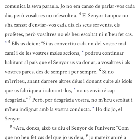
comunica la seva paraula. Jo no em canso de parlar-vos cada
4
dia, però vosaltres no m’escolteu.
El Senyor tampoc no
s’ha cansat d’enviar-vos cada dia els seus servents, els
profetes, però vosaltres no els heu escoltat ni n’heu fet cas.
5
Ells us deien: “Si us convertiu cada un del vostre mal
*
camí i de les vostres males accions,
podreu continuar
*
habitant al país que el Senyor us va donar, a vosaltres i als
6
vostres pares, des de sempre i per sempre.
Si no
m’irriteu, anant darrere altres déus i donant culte als ídols
que us fabriqueu i adorant-los,
no us enviaré cap
*
7
desgràcia.”
Però, per desgràcia vostra, no m’heu escoltat i
m’heu indignat amb la vostra conducta.
Ho dic jo, el
*
Senyor.
8
»Ara, doncs, això us diu el Senyor de l’univers: “Com
9
que no heu fet cas del que jo us deia,
jo mateix aniré a