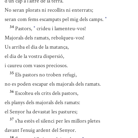
d’un cap a l’altre de la terra.
No seran plorats ni recollits ni enterrats;
seran com fems escampats pel mig dels camps.
*
34
Pastors,
crideu i lamenteu-vos!
*
Majorals dels ramats, rebolqueu-vos!
Us arriba el dia de la matança,
el dia de la vostra dispersió,
i caureu com vasos preciosos.
35
Els pastors no troben refugi,
no es poden escapar els majorals dels ramats.
36
Escolteu els crits dels pastors,
els planys dels majorals dels ramats:
el Senyor ha devastat les pastures;
37
s’ha estès el silenci per les millors pletes
davant l’enuig ardent del Senyor.
38