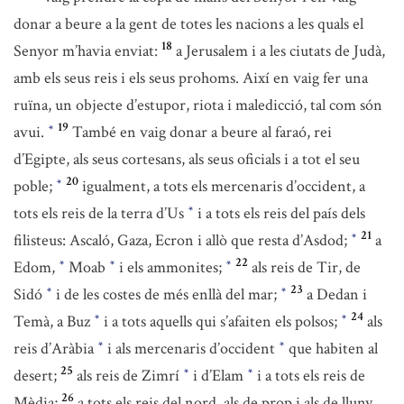
donar a beure a la gent de totes les nacions a les quals el
18
Senyor m’havia enviat:
a Jerusalem i a les ciutats de Judà,
amb els seus reis i els seus prohoms. Així en vaig fer una
ruïna, un objecte d’estupor, riota i maledicció, tal com són
19
avui.
També en vaig donar a beure al faraó, rei
*
d’Egipte, als seus cortesans, als seus oficials i a tot el seu
20
poble;
igualment, a tots els mercenaris d’occident, a
*
tots els reis de la terra d’Us
i a tots els reis del país dels
*
21
filisteus: Ascaló, Gaza, Ecron i allò que resta d’Asdod;
a
*
22
Edom,
Moab
i els ammonites;
als reis de Tir, de
*
*
*
23
Sidó
i de les costes de més enllà del mar;
a Dedan i
*
*
24
Temà, a Buz
i a tots aquells qui s’afaiten els polsos;
als
*
*
reis d’Aràbia
i als mercenaris d’occident
que habiten al
*
*
25
desert;
als reis de Zimrí
i d’Elam
i a tots els reis de
*
*
26
Mèdia;
a tots els reis del nord, als de prop i als de lluny,