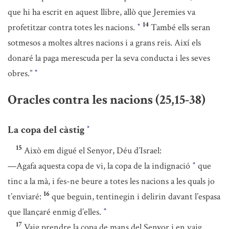
que hi ha escrit en aquest llibre, allò que Jeremies va
14
profetitzar contra totes les nacions.
També ells seran
*
sotmesos a moltes altres nacions i a grans reis. Així els
donaré la paga merescuda per la seva conducta i les seves
obres.”
*
Oracles contra les nacions (25,15-38)
La copa del càstig
*
15
Això em digué el Senyor, Déu d’Israel:
—Agafa aquesta copa de vi, la copa de la indignació
que
*
tinc a la mà, i fes-ne beure a totes les nacions a les quals jo
16
t’enviaré:
que beguin, tentinegin i delirin davant l’espasa
que llançaré enmig d’elles.
*
17
Vaig prendre la copa de mans del Senyor i en vaig