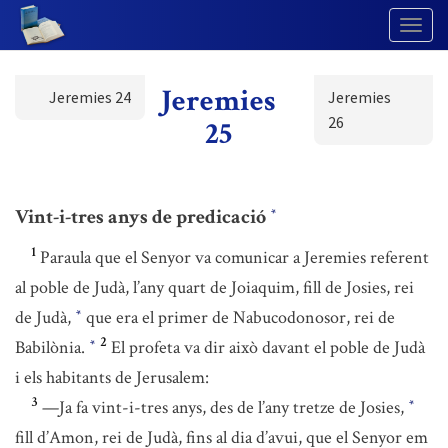
Togg
Navig
Jeremies
Jeremies 24
Jeremies
26
25
Vint-i-tres anys de predicació
*
1
Paraula que el Senyor va comunicar a Jeremies referent
al poble de Judà, l’any quart de Joiaquim, fill de Josies, rei
de Judà,
que era el primer de Nabucodonosor, rei de
*
2
Babilònia.
El profeta va dir això davant el poble de Judà
*
i els habitants de Jerusalem:
3
—Ja fa vint-i-tres anys, des de l’any tretze de Josies,
*
fill d’Amon, rei de Judà, fins al dia d’avui, que el Senyor em