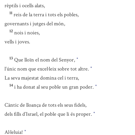
rèptils i ocells alats,
11
reis de la terra i tots els pobles,
governants i jutges del món,
12
nois i noies,
vells i joves.
13
Que lloïn el nom del Senyor,
*
l’únic nom que excel·leix sobre tot altre.
*
La seva majestat domina cel i terra,
14
i ha donat al seu poble un gran poder.
*
Càntic de lloança de tots els seus fidels,
dels fills d’Israel, el poble que li és proper.
*
Al·leluia!
*