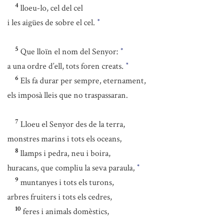
4
lloeu-lo, cel del cel
i les aigües de sobre el cel.
*
5
Que lloïn el nom del Senyor:
*
a una ordre d’ell, tots foren creats.
*
6
Els fa durar per sempre, eternament,
els imposà lleis que no traspassaran.
7
Lloeu el Senyor des de la terra,
monstres marins i tots els oceans,
8
llamps i pedra, neu i boira,
huracans, que compliu la seva paraula,
*
9
muntanyes i tots els turons,
arbres fruiters i tots els cedres,
10
feres i animals domèstics,