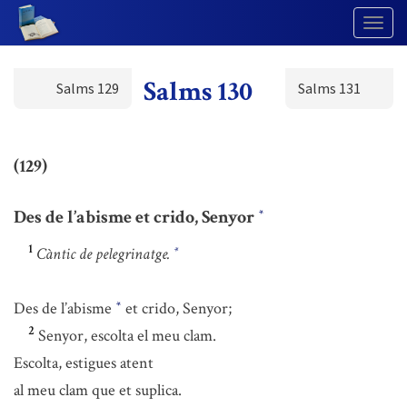
Togg
Navig
Salms 130
Salms 129
Salms 131
(129)
Des de l’abisme et crido, Senyor
*
1
Càntic de pelegrinatge.
*
Des de l’abisme
et crido, Senyor;
*
2
Senyor, escolta el meu clam.
Escolta, estigues atent
al meu clam que et suplica.