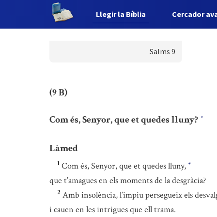
Llegir la Bíblia
Cercador av
Salms 9
(9 B)
Com és, Senyor, que et quedes lluny?
*
Làmed
1
Com és, Senyor, que et quedes lluny,
*
que t’amagues en els moments de la desgràcia?
2
Amb insolència, l’impiu persegueix els desval
i cauen en les intrigues que ell trama.