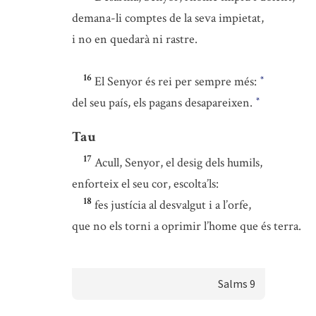
demana-li comptes de la seva impietat,
i no en quedarà ni rastre.
16
El Senyor és rei per sempre més:
*
del seu país, els pagans desapareixen.
*
Tau
17
Acull, Senyor, el desig dels humils,
enforteix el seu cor, escolta’ls:
18
fes justícia al desvalgut i a l’orfe,
que no els torni a oprimir l’home que és terra.
Salms 9