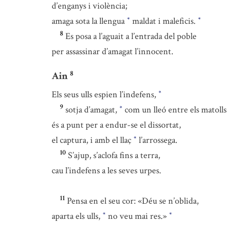
d’enganys i violència;
amaga sota la llengua
maldat i maleficis.
*
*
8
Es posa a l’aguait a l’entrada del poble
per assassinar d’amagat l’innocent.
8
Ain
Els seus ulls espien l’indefens,
*
9
sotja d’amagat,
com un lleó entre els matolls
*
és a punt per a endur-se el dissortat,
el captura, i amb el llaç
l’arrossega.
*
10
S’ajup, s’aclofa fins a terra,
cau l’indefens a les seves urpes.
11
Pensa en el seu cor: «Déu se n’oblida,
aparta els ulls,
no veu mai res.»
*
*