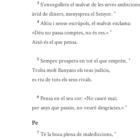
3
S’enorgulleix el malvat de les seves ambicions
àvid de diners, menysprea el Senyor.
*
4
Altiu i sense escrúpols, el malvat exclama:
«Déu no passa comptes, no és res.»
*
Això és el que pensa.
5
Sempre prospera en tot el que emprèn.
*
Troba molt llunyans els teus judicis,
es riu de tots els seus rivals.
6
Pensa en el seu cor: «No cauré mai;
per anys que passin, no veuré desgràcies.»
*
Pe
7
Té la boca plena de malediccions,
*