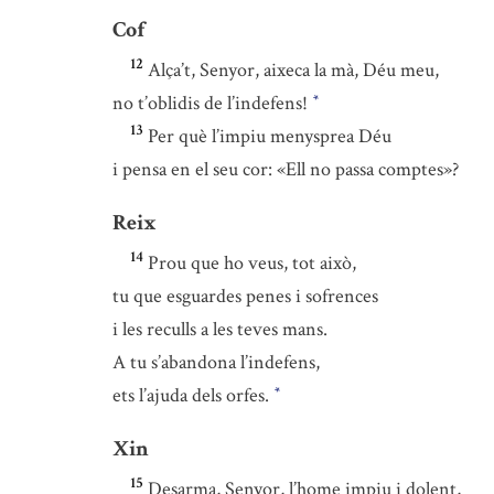
Cof
12
Alça’t, Senyor, aixeca la mà, Déu meu,
no t’oblidis de l’indefens!
*
13
Per què l’impiu menysprea Déu
i pensa en el seu cor: «Ell no passa comptes»?
Reix
14
Prou que ho veus, tot això,
tu que esguardes penes i sofrences
i les reculls a les teves mans.
A tu s’abandona l’indefens,
ets l’ajuda dels orfes.
*
Xin
15
Desarma, Senyor, l’home impiu i dolent,