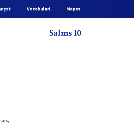
ançat
Vocabulari
Mapes
Salms 10
guts,