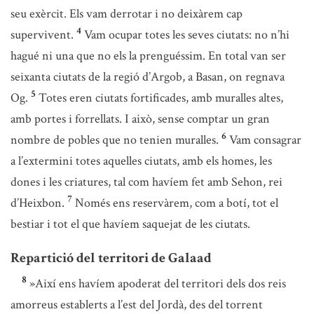
seu exèrcit. Els vam derrotar i no deixàrem cap
4
supervivent.
Vam ocupar totes les seves ciutats: no n’hi
hagué ni una que no els la prenguéssim. En total van ser
seixanta ciutats de la regió d’Argob, a Basan, on regnava
5
Og.
Totes eren ciutats fortificades, amb muralles altes,
amb portes i forrellats. I això, sense comptar un gran
6
nombre de pobles que no tenien muralles.
Vam consagrar
a l’extermini totes aquelles ciutats, amb els homes, les
dones i les criatures, tal com havíem fet amb Sehon, rei
7
d’Heixbon.
Només ens reservàrem, com a botí, tot el
bestiar i tot el que havíem saquejat de les ciutats.
Repartició del territori de Galaad
8
»Així ens havíem apoderat del territori dels dos reis
amorreus establerts a l’est del Jordà, des del torrent