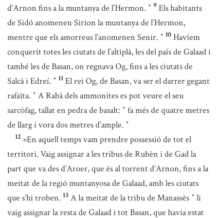
9
d’Arnon fins a la muntanya de l’Hermon.
Els habitants
*
de Sidó anomenen Sirion la muntanya de l’Hermon,
10
mentre que els amorreus l’anomenen Senir.
Havíem
*
conquerit totes les ciutats de l’altiplà, les del país de Galaad i
també les de Basan, on regnava Og, fins a les ciutats de
11
Salcà i Edreí.
El rei Og, de Basan, va ser el darrer gegant
*
rafaïta.
A Rabà dels ammonites es pot veure el seu
*
sarcòfag, tallat en pedra de basalt:
fa més de quatre metres
*
de llarg i vora dos metres d’ample.
*
12
»En aquell temps vam prendre possessió de tot el
territori. Vaig assignar a les tribus de Rubèn i de Gad la
part que va des d’Aroer, que és al torrent d’Arnon, fins a la
meitat de la regió muntanyosa de Galaad, amb les ciutats
13
que s’hi troben.
A la meitat de la tribu de Manassès
li
*
vaig assignar la resta de Galaad i tot Basan, que havia estat