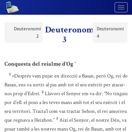
Togg
Navig
Deuteronomi
Deuteronomi
Deuteronomi
2
4
3
Conquesta del reialme d’Og
*
1
»Després vam pujar en direcció a Basan, però Og, rei de
Basan, ens va sortir al pas amb tot el seu exèrcit per atacar-
2
nos prop d’Edreí.
Llavors el Senyor em va dir: “No tinguis
por d’ell: el poso a les teves mans amb tot el seu exèrcit i el
seu territori. Tracta’l com vas tractar Sehon, el rei amorreu
3
que regnava a Heixbon.”
Així el Senyor, el nostre Déu, va
posar també a les nostres mans Og, rei de Basan, amb tot el