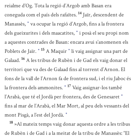
reialme d’Og. Tota la regió d’Argob amb Basan era
14
coneguda com el país dels rafaïtes.
Jaïr, descendent de
Manassès,
va ocupar la regió d’Argob, fins a la frontera
*
dels gueixurites i dels maacatites,
i posà el seu propi nom
*
a aquestes contrades de Basan: encara avui s’anomenen els
15
Poblets de Jaïr.
A Maquir
li vaig assignar una part de
*
*
16
Galaad.
A les tribus de Rubèn i de Gad els vaig donar el
territori que va des de Galaad fins al torrent d’Arnon. El
fons de la vall de l’Arnon fa de frontera sud, i el riu Jaboc és
17
la frontera dels ammonites.
Vaig assignar-los també
*
l’Arabà, que té el Jordà per frontera, des de Genesaret
*
fins al mar de l’Arabà, el Mar Mort, al peu dels vessants del
mont Pisgà, a l’est del Jordà.
*
18
»Al mateix temps vaig donar aquesta ordre a les tribus
de Rubèn i de Gad i a la meitat de la tribu de Manassès: “El