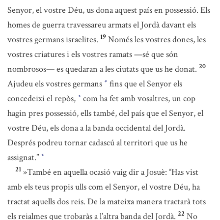
Senyor, el vostre Déu, us dona aquest país en possessió. Els
homes de guerra travessareu armats el Jordà davant els
19
vostres germans israelites.
Només les vostres dones, les
vostres criatures i els vostres ramats —sé que són
20
nombrosos— es quedaran a les ciutats que us he donat.
Ajudeu els vostres germans
fins que el Senyor els
*
concedeixi el repòs,
com ha fet amb vosaltres, un cop
*
hagin pres possessió, ells també, del país que el Senyor, el
vostre Déu, els dona a la banda occidental del Jordà.
Després podreu tornar cadascú al territori que us he
assignat.”
*
21
»També en aquella ocasió vaig dir a Josuè: “Has vist
amb els teus propis ulls com el Senyor, el vostre Déu, ha
tractat aquells dos reis. De la mateixa manera tractarà tots
22
els reialmes que trobaràs a l’altra banda del Jordà.
No