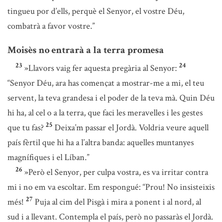
tingueu por d’ells, perquè el Senyor, el vostre Déu,
combatrà a favor vostre.”
Moisès no entrarà a la terra promesa
23
24
»Llavors vaig fer aquesta pregària al Senyor:
“Senyor Déu, ara has començat a mostrar-me a mi, el teu
servent, la teva grandesa i el poder de la teva mà. Quin Déu
hi ha, al cel o a la terra, que faci les meravelles i les gestes
25
que tu fas?
Deixa’m passar el Jordà. Voldria veure aquell
país fèrtil que hi ha a l’altra banda: aquelles muntanyes
magnífiques i el Líban.”
26
»Però el Senyor, per culpa vostra, es va irritar contra
mi i no em va escoltar. Em respongué: “Prou! No insisteixis
27
més!
Puja al cim del Pisgà i mira a ponent i al nord, al
sud i a llevant. Contempla el país, però no passaràs el Jordà.