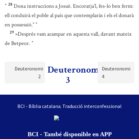
28
Dona instruccions a Josuè. Encoratja’l, fes-lo ben ferm:
*
ell conduirà el poble al país que contemplaràs i els el donarà
en possessió.”
*
29
»Després vam acampar en aquesta vall, davant mateix
de Betpeor.
*
Deuteronomi
Deuteronomi
Deuteronomi
2
4
3
BCI - Bíblia catalana. Traducció interconfessional
BCI - També disponible en APP