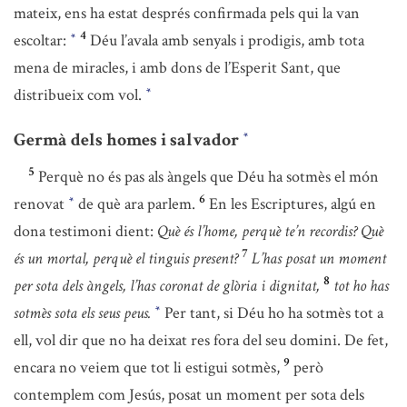
mateix, ens ha estat després confirmada pels qui la van
4
escoltar:
Déu l’avala amb senyals i prodigis, amb tota
*
mena de miracles, i amb dons de l’Esperit Sant, que
distribueix com vol.
*
Germà dels homes i salvador
*
5
Perquè no és pas als àngels que Déu ha sotmès el món
6
renovat
de què ara parlem.
En les Escriptures, algú en
*
dona testimoni dient:
Què és l’home, perquè te’n recordis? Què
7
és un mortal, perquè el tinguis present?
L’has posat un moment
8
per sota dels àngels, l’has coronat de glòria i dignitat,
tot ho has
sotmès sota els seus peus.
Per tant, si Déu ho ha sotmès tot a
*
ell, vol dir que no ha deixat res fora del seu domini. De fet,
9
encara no veiem que tot li estigui sotmès,
però
contemplem com Jesús, posat un moment per sota dels