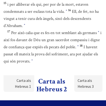
15
i per alliberar els qui, per por de la mort, estaven
16
condemnats a ser esclaus tota la vida.
Ell, de fet, no ha
*
vingut a tenir cura dels àngels, sinó dels descendents
d’Abraham.
*
17
Per això calia que es fes en tot semblant als germans
i
*
així fos davant de Déu un gran sacerdot compassiu i digne
18
de confiança que expiés els pecats del poble.
I havent
*
passat ell mateix la prova del sofriment, ara pot ajudar els
qui són provats.
*
Carta als
Carta als
Carta als
Hebreus 1
Hebreus 3
Hebreus 2