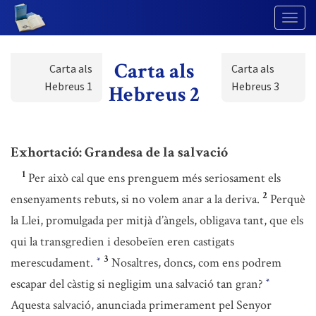
Togg
Navig
Carta als
Carta als
Carta als
Hebreus 1
Hebreus 3
Hebreus 2
Exhortació: Grandesa de la salvació
1
Per això cal que ens prenguem més seriosament els
2
ensenyaments rebuts, si no volem anar a la deriva.
Perquè
la Llei, promulgada per mitjà d’àngels, obligava tant, que els
qui la transgredien i desobeïen eren castigats
3
merescudament.
Nosaltres, doncs, com ens podrem
*
escapar del càstig si negligim una salvació tan gran?
*
Aquesta salvació, anunciada primerament pel Senyor