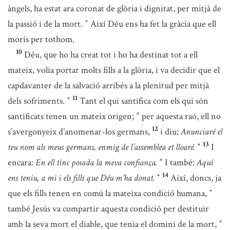
àngels, ha estat ara coronat de glòria i dignitat, per mitjà de
la passió i de la mort.
Així Déu ens ha fet la gràcia que ell
*
morís per tothom.
10
Déu, que ho ha creat tot i ho ha destinat tot a ell
mateix, volia portar molts fills a la glòria, i va decidir que el
capdavanter de la salvació arribés a la plenitud per mitjà
11
dels sofriments.
Tant el qui santifica com els qui són
*
santificats tenen un mateix origen;
per aquesta raó, ell no
*
12
s’avergonyeix d’anomenar-los germans,
i diu:
Anunciaré el
13
teu nom als meus germans, enmig de l’assemblea et lloaré.
I
*
encara:
En ell tinc posada la meva confiança.
I també:
Aquí
*
14
ens teniu, a mi i els fills que Déu m’ha donat.
Així, doncs, ja
*
que els fills tenen en comú la mateixa condició humana,
*
també Jesús va compartir aquesta condició per destituir
amb la seva mort el diable, que tenia el domini de la mort,
*