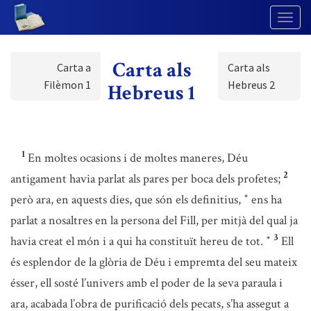
Togg
Navig
Carta als
Carta a
Carta als
Filèmon 1
Hebreus 2
Hebreus 1
1
En moltes ocasions i de moltes maneres, Déu
2
antigament havia parlat als pares per boca dels profetes;
però ara, en aquests dies, que són els definitius,
ens ha
*
parlat a nosaltres en la persona del Fill, per mitjà del qual ja
3
havia creat el món i a qui ha constituït hereu de tot.
Ell
*
és esplendor de la glòria de Déu i empremta del seu mateix
ésser, ell sosté l’univers amb el poder de la seva paraula i
ara, acabada l’obra de purificació dels pecats, s’ha assegut a