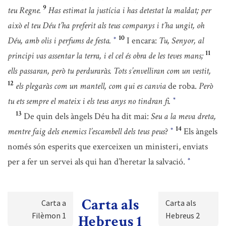
9
teu Regne.
Has estimat la justícia i has detestat la maldat; per
això el teu Déu t’ha preferit als teus companys i t’ha ungit, oh
10
Déu, amb olis i perfums de festa.
I encara:
Tu, Senyor, al
*
11
principi vas assentar la terra, i el cel és obra de les teves mans;
ells passaran, però tu perduraràs. Tots s’envelliran com un vestit,
12
els plegaràs com un mantell, com qui es canvia
de roba.
Però
tu ets sempre el mateix i els teus anys no tindran fi.
*
13
De quin dels àngels Déu ha dit mai:
Seu a la meva dreta,
14
mentre faig dels enemics l’escambell dels teus peus
?
Els àngels
*
només són esperits que exerceixen un ministeri, enviats
per a fer un servei als qui han d’heretar la salvació.
*
Carta als
Carta a
Carta als
Filèmon 1
Hebreus 2
Hebreus 1