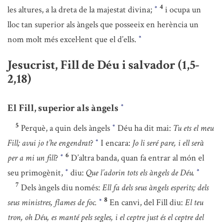
4
les altures, a la dreta de la majestat divina;
i ocupa un
*
lloc tan superior als àngels que posseeix en herència un
nom molt més excel·lent que el d’ells.
*
Jesucrist, Fill de Déu i salvador (1,5-
2,18)
El Fill, superior als àngels
*
5
Perquè, a quin dels àngels
Déu ha dit mai:
Tu ets el meu
*
Fill; avui jo t’he engendrat
?
I encara:
Jo li seré pare, i ell serà
*
6
per a mi un fill
?
D’altra banda, quan fa entrar al món el
*
seu primogènit,
diu:
Que l’adorin tots els àngels de Déu.
*
*
7
Dels àngels diu només:
Ell fa dels seus àngels esperits; dels
8
seus ministres, flames de foc.
En canvi, del Fill diu:
El teu
*
tron, oh Déu, es manté pels segles, i el ceptre just és el ceptre del