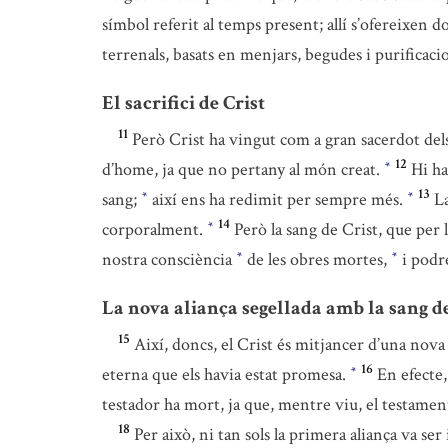
símbol referit al temps present; allí s’ofereixen do
terrenals, basats en menjars, begudes i purificac
El sacrifici de Crist
11
Però Crist ha vingut com a gran sacerdot dels
12
d’home, ja que no pertany al món creat.
Hi ha
*
13
sang;
així ens ha redimit per sempre més.
La
*
*
14
corporalment.
Però la sang de Crist, que per 
*
nostra consciència
de les obres mortes,
i podr
*
*
La nova aliança segellada amb la sang de
15
Així, doncs, el Crist és mitjancer d’una nova 
16
eterna que els havia estat promesa.
En efecte,
*
testador ha mort, ja que, mentre viu, el testamen
18
Per això, ni tan sols la primera aliança va s