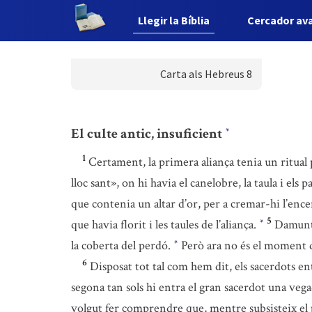
Llegir la Bíblia
Cercador av
Carta als Hebreus 8
El culte antic, insuficient
*
1
Certament, la primera aliança tenia un ritual p
lloc sant», on hi havia el canelobre, la taula i els 
que contenia un altar d’or, per a cremar-hi l’enc
5
que havia florit i les taules de l’aliança.
Damunt 
*
la coberta del perdó.
Però ara no és el moment d
*
6
Disposat tot tal com hem dit, els sacerdots e
segona tan sols hi entra el gran sacerdot una vegad
volgut fer comprendre que, mentre subsisteix el p