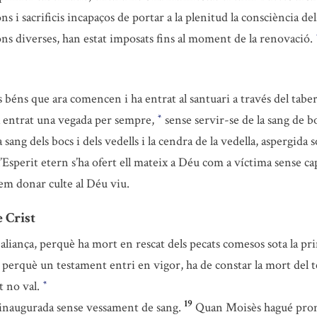
ns i sacrificis incapaços de portar a la plenitud la consciència de
ions diverses, han estat imposats fins al moment de la renovació.
 béns que ara comencen i ha entrat al santuari a través del tabe
 entrat una vegada per sempre,
sense servir-se de la sang de bo
*
 sang dels bocs i dels vedells i la cendra de la vedella, aspergida s
l’Esperit etern s’ha ofert ell mateix a Déu com a víctima sense ca
em donar culte al Déu viu.
 Crist
aliança, perquè ha mort en rescat dels pecats comesos sota la pri
 perquè un testament entri en vigor, ha de constar la mort del t
t no val.
*
19
er inaugurada sense vessament de sang.
Quan Moisès hagué promu