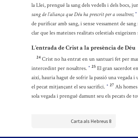
la Llei, prengué la sang dels vedells i dels bocs, 
sang de l’aliança que Déu ha prescrit per a vosaltres
;
*
de purificar amb sang, i sense vessament de sang
clar que les mateixes realitats celestials exigeixen
L’entrada de Crist a la presència de Déu
24
Crist no ha entrat en un santuari fet per man
25
intercedint per nosaltres.
El gran sacerdot en
*
així, hauria hagut de sofrir la passió una vegada i
27
el pecat mitjançant el seu sacrifici.
Als homes 
*
sola vegada i prengué damunt seu els pecats de to
Carta als Hebreus 8