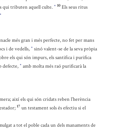
10
ls qui tributen aquell culte.
Els seus ritus
*
*
rnacle més gran i més perfecte, no fet per mans
cs i de vedells,
sinó valent-se de la seva pròpia
*
obre els qui són impurs, els santifica i purifica
p defecte,
amb molta més raó purificarà la
*
mera; així els qui són cridats reben l’herència
17
estador;
un testament sols és efectiu si el
lgat a tot el poble cada un dels manaments de