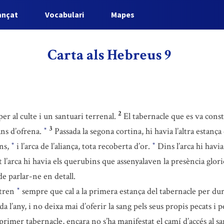
ançat
Vocabulari
Mapes
Carta als Hebreus 9
2
er al culte i un santuari terrenal.
El tabernacle que es va cons
3
pans d’ofrena.
Passada la segona cortina, hi havia l’altra estanç
*
ens,
i l’arca de l’aliança, tota recoberta d’or.
Dins l’arca hi havi
*
*
l’arca hi havia els querubins que assenyalaven la presència glor
e parlar-ne en detall.
ntren
sempre que cal a la primera estança del tabernacle per dur
*
a l’any, i no deixa mai d’oferir la sang pels seus propis pecats i p
rimer tabernacle, encara no s’ha manifestat el camí d’accés al s