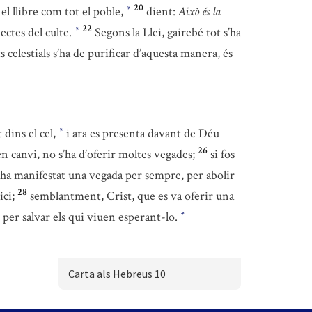
20
 el llibre com tot el poble,
dient:
Això és la
*
22
ectes del culte.
Segons la Llei, gairebé tot s’ha
*
ts celestials s’ha de purificar d’aquesta manera, és
 dins el cel,
i ara es presenta davant de Déu
*
26
en canvi, no s’ha d’oferir moltes vegades;
si fos
, s’ha manifestat una vegada per sempre, per abolir
28
ici;
semblantment, Crist, que es va oferir una
 per salvar els qui viuen esperant-lo.
*
Carta als Hebreus 10