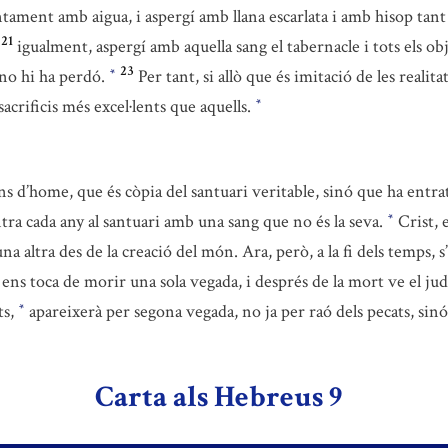
juntament amb aigua, i aspergí amb llana escarlata i amb hisop tant
21
igualment, aspergí amb aquella sang el tabernacle i tots els obj
23
 no hi ha perdó.
Per tant, si allò que és imitació de les realita
*
 sacrificis més excel·lents que aquells.
*
s d’home, que és còpia del santuari veritable, sinó que ha entrat
tra cada any al santuari amb una sang que no és la seva.
Crist, 
*
 una altra des de la creació del món. Ara, però, a la fi dels temps
ens toca de morir una sola vegada, i després de la mort ve el jud
ts,
apareixerà per segona vegada, no ja per raó dels pecats, sinó
*
Carta als Hebreus 9