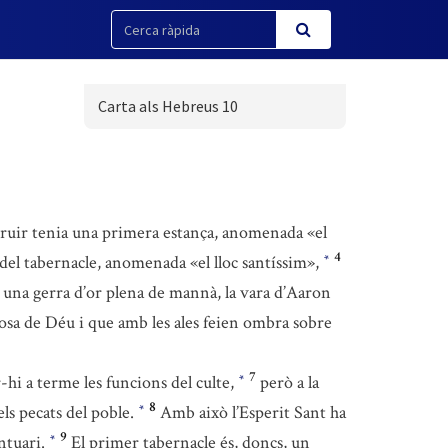
Carta als Hebreus 10
truir tenia una primera estança, anomenada «el
4
a del tabernacle, anomenada «el lloc santíssim»,
*
a una gerra d’or plena de mannà, la vara d’Aaron
iosa de Déu i que amb les ales feien ombra sobre
7
-hi a terme les funcions del culte,
però a la
*
8
els pecats del poble.
Amb això l’Esperit Sant ha
*
9
antuari.
El primer tabernacle és, doncs, un
*